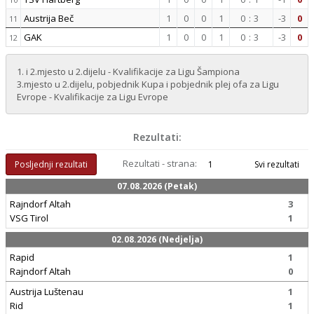
Austrija Beč
1
0
0
1
0
:
3
-3
0
11
GAK
1
0
0
1
0
:
3
-3
0
12
1. i 2.mjesto u 2.dijelu - Kvalifikacije za Ligu Šampiona
3.mjesto u 2.dijelu, pobjednik Kupa i pobjednik plej ofa za Ligu
Evrope - Kvalifikacije za Ligu Evrope
Rezultati:
Rezultati - strana:
Posljednji rezultati
1
Svi rezultati
07.08.2026 (Petak)
Rajndorf Altah
3
VSG Tirol
1
02.08.2026 (Nedjelja)
Rapid
1
Rajndorf Altah
0
Austrija Luštenau
1
Rid
1