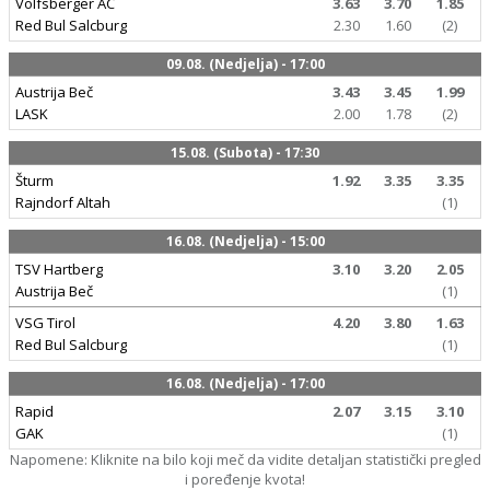
Volfsberger AC
3.63
3.70
1.85
Red Bul Salcburg
2.30
1.60
(2)
09.08. (Nedjelja) - 17:00
Austrija Beč
3.43
3.45
1.99
LASK
2.00
1.78
(2)
15.08. (Subota) - 17:30
Šturm
1.92
3.35
3.35
Rajndorf Altah
(1)
16.08. (Nedjelja) - 15:00
TSV Hartberg
3.10
3.20
2.05
Austrija Beč
(1)
VSG Tirol
4.20
3.80
1.63
Red Bul Salcburg
(1)
16.08. (Nedjelja) - 17:00
Rapid
2.07
3.15
3.10
GAK
(1)
Napomene: Kliknite na bilo koji meč da vidite detaljan statistički pregled
i poređenje kvota!