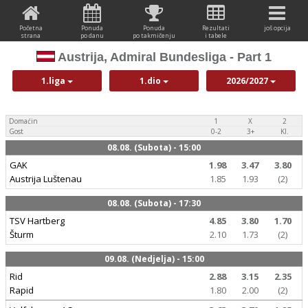
Početna
Ponuda
Ponuda
Rezultati
još opcija
strana
po danu
po takmičenju
i tabele
Austrija, Admiral Bundesliga - Part 1
1.liga
1.dio
2026/2027
Domaćin
1
X
2
Gost
0-2
3+
Kl.
08.08. (Subota) - 15:00
GAK
1.98
3.47
3.80
Austrija Luštenau
1.85
1.93
(2)
08.08. (Subota) - 17:30
TSV Hartberg
4.85
3.80
1.70
Šturm
2.10
1.73
(2)
09.08. (Nedjelja) - 15:00
Rid
2.88
3.15
2.35
Rapid
1.80
2.00
(2)