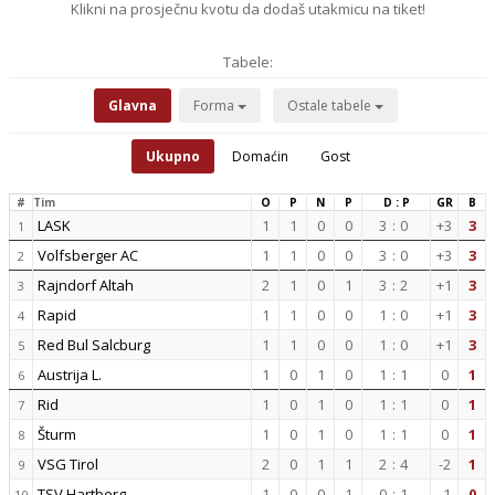
Klikni na prosječnu kvotu da dodaš utakmicu na tiket!
Tabele:
Glavna
Forma
Ostale tabele
Ukupno
Domaćin
Gost
#
Tim
O
P
N
P
D : P
GR
B
LASK
1
1
0
0
3
:
0
+3
3
1
Volfsberger AC
1
1
0
0
3
:
0
+3
3
2
Rajndorf Altah
2
1
0
1
3
:
2
+1
3
3
Rapid
1
1
0
0
1
:
0
+1
3
4
Red Bul Salcburg
1
1
0
0
1
:
0
+1
3
5
Austrija L.
1
0
1
0
1
:
1
0
1
6
Rid
1
0
1
0
1
:
1
0
1
7
Šturm
1
0
1
0
1
:
1
0
1
8
VSG Tirol
2
0
1
1
2
:
4
-2
1
9
TSV Hartberg
1
0
0
1
0
:
1
-1
0
10