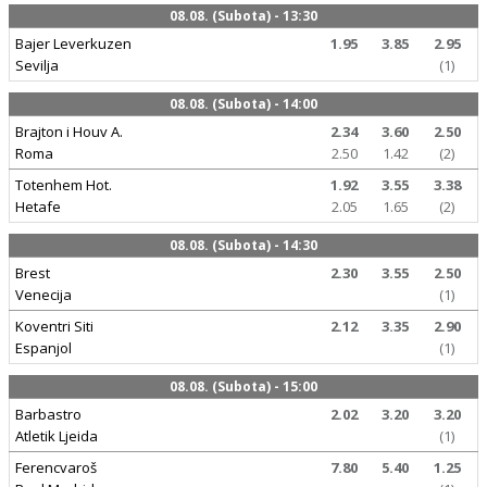
08.08. (Subota) - 13:30
Bajer Leverkuzen
1.95
3.85
2.95
Sevilja
(1)
08.08. (Subota) - 14:00
Brajton i Houv A.
2.34
3.60
2.50
Roma
2.50
1.42
(2)
Totenhem Hot.
1.92
3.55
3.38
Hetafe
2.05
1.65
(2)
08.08. (Subota) - 14:30
Brest
2.30
3.55
2.50
Venecija
(1)
Koventri Siti
2.12
3.35
2.90
Espanjol
(1)
08.08. (Subota) - 15:00
Barbastro
2.02
3.20
3.20
Atletik Ljeida
(1)
Ferencvaroš
7.80
5.40
1.25