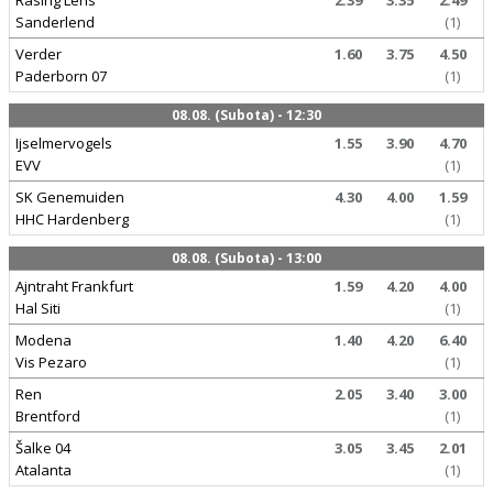
Rasing Lens
2.39
3.35
2.49
Sanderlend
(1)
Verder
1.60
3.75
4.50
Paderborn 07
(1)
08.08. (Subota) - 12:30
Ijselmervogels
1.55
3.90
4.70
EVV
(1)
SK Genemuiden
4.30
4.00
1.59
HHC Hardenberg
(1)
08.08. (Subota) - 13:00
Ajntraht Frankfurt
1.59
4.20
4.00
Hal Siti
(1)
Modena
1.40
4.20
6.40
Vis Pezaro
(1)
Ren
2.05
3.40
3.00
Brentford
(1)
Šalke 04
3.05
3.45
2.01
Atalanta
(1)