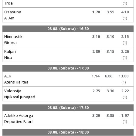
Troa
(1)
Osasuna
1.70
3.55
4.10
Al Ain
(1)
08.08. (Subota) - 16:30
Himnastik
3.10
3.10
2.15
Đirona
(1)
Kaljari
2.80
3.15
2.26
Nica
(1)
08.08. (Subota) - 17:00
AEK
1.14
6.80
13.00
Atens Kalitea
(1)
Valensija
2.75
3.30
2.22
Njukastl Junajted
(1)
08.08. (Subota) - 17:30
Atletiko Astorga
3.20
3.35
1.97
Deportivo Fabril
(1)
08.08. (Subota) - 18:30