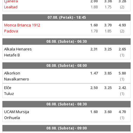
Ljanera
2.00
3.38
3.28
Lealtad
1.88
1.75
(2)
07.08. (Petak) - 18:45
Monca Brianca 1912
1.60
3.70
4.93
Padova
1.78
1.85
(2)
08.08. (Subota) - 06:30
Alkala Henares
2.31
3.25
2.65
Hetafe B
(1)
08.08. (Subota) - 08:00
Alkorkon
1.47
3.85
5.80
Navalkarnero
(1)
Elče
2.50
3.25
2.42
Tuluz
(1)
08.08. (Subota) - 08:30
UCAM Mursija
1.60
3.60
4.70
Orihuela
(1)
08.08. (Subota) - 09:00