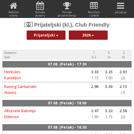
Početna
Ponuda
Ponuda
Rezultati
još opcija
strana
po danu
po takmičenju
i tabele
Prijateljski (kl.), Club Friendly
Prijateljski
2026
Domaćin
1
X
2
Gost
0-2
3+
Kl.
07.08. (Petak) - 17:30
Herkules
3.33
3.25
2.03
Kasteljon
1.73
1.90
(2)
Rasing Santander
2.90
3.30
2.13
Alaves
(1)
07.08. (Petak) - 18:00
Albasete Balompi
2.47
3.22
2.58
Eldense
1.90
1.73
(2)
07.08. (Petak) - 18:30