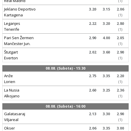
Real Madrid
(1)
Jeklano Deportivo
3.20
3.15
2.06
Kartagena
(1)
Leganjes
2.22
3.20
2.80
Tenerife
(1)
Pari Sen Žermen
2.90
4.00
2.05
Mančester Jun.
(1)
Štutgart
2.02
3.60
2.90
Everton
(1)
08.08. (Subota) - 15:30
Anže
2.75
3.35
2.20
Lorien
(1)
La Nusia
2.60
3.25
2.36
Alkojano
(1)
08.08. (Subota) - 16:00
Galatasaraj
2.13
3.30
2.90
Viljareal
(1)
Okser
2.06
3.35
3.00