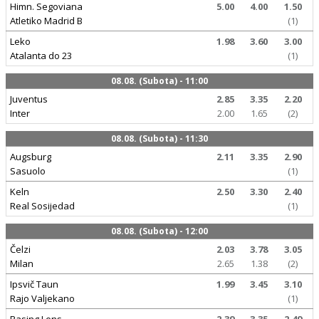
Himn. Segoviana
5.00
4.00
1.50
Atletiko Madrid B
(1)
Leko
1.98
3.60
3.00
Atalanta do 23
(1)
08.08. (Subota) - 11:00
Juventus
2.85
3.35
2.20
Inter
2.00
1.65
(2)
08.08. (Subota) - 11:30
Augsburg
2.11
3.35
2.90
Sasuolo
(1)
Keln
2.50
3.30
2.40
Real Sosijedad
(1)
08.08. (Subota) - 12:00
Čelzi
2.03
3.78
3.05
Milan
2.65
1.38
(2)
Ipsvič Taun
1.99
3.45
3.10
Rajo Valjekano
(1)