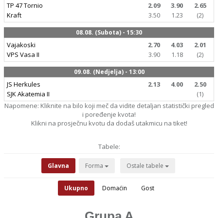
TP 47 Tornio
2.09
3.90
2.65
Kraft
3.50
1.23
(2)
08.08. (Subota) - 15:30
Vajakoski
2.70
4.03
2.01
VPS Vasa II
3.90
1.18
(2)
09.08. (Nedjelja) - 13:00
JS Herkules
2.13
4.00
2.50
SJK Akatemia II
(1)
Napomene: Kliknite na bilo koji meč da vidite detaljan statistički pregled
i poređenje kvota!
Klikni na prosječnu kvotu da dodaš utakmicu na tiket!
Tabele:
Glavna
Forma
Ostale tabele
Ukupno
Domaćin
Gost
Grupa A