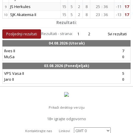
JS Herkules
15
5
2
8
25
:
36
-11
17
9
SJK Akatemia II
15
5
2
8
23
:
36
-13
17
10
Rezultati:
Rezultati - strana:
Posljednji rezultati
1
2
Svi rezultati
04.08.2026 (Utorak)
Ilves II
7
MuSa
0
03.08.2026 (Ponedjeljak)
VPS Vasa II
5
Jaro II
0
Prikaži desktop verziju
18+ igrajte odgovorno
Kontaktirajte nas
Linkovi