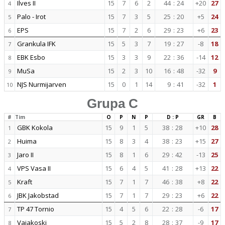
Ilves II
15
7
6
2
44
:
24
+20
27
4
Palo - Irot
15
7
3
5
25
:
20
+5
24
5
EPS
15
7
2
6
29
:
23
+6
23
6
Grankula IFK
15
5
3
7
19
:
27
-8
18
7
EBK Esbo
15
3
3
9
22
:
36
-14
12
8
MuSa
15
2
3
10
16
:
48
-32
9
9
NJS Nurmijarven
15
0
1
14
9
:
41
-32
1
10
Grupa C
#
Tim
O
P
N
P
D : P
GR
B
GBK Kokola
15
9
1
5
38
:
28
+10
28
1
Huima
15
8
3
4
38
:
23
+15
27
2
Jaro II
15
8
1
6
29
:
42
-13
25
3
VPS Vasa II
15
6
4
5
41
:
28
+13
22
4
Kraft
15
7
1
7
46
:
38
+8
22
5
JBK Jakobstad
15
7
1
7
29
:
23
+6
22
6
TP 47 Tornio
15
4
5
6
22
:
28
-6
17
7
Vajakoski
15
5
2
8
28
:
37
-9
17
8