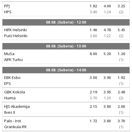
PPJ
1.82
4.00
3.25
HPS
3.40
1.24
(2)
08.08. (Subota) - 12:00
HIFK Helsinki
1.40
4.78
5.45
PuiU Helsinki
3.60
1.22
(2)
08.08. (Subota) - 13:00
MuSa
8.00
5.20
1.26
AIFK Turku
(1)
08.08. (Subota) - 14:00
EBK Esbo
3.00
3.90
1.92
EPS
(1)
GBK Kokola
2.19
3.95
2.48
Huima
3.70
1.20
(2)
HJS Akademija
2.15
3.80
2.60
Ilves II
(1)
Palo - Irot
1.72
3.80
3.70
Grankula IFK
(1)