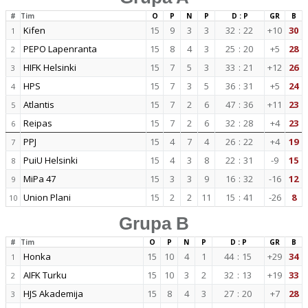
#
Tim
O
P
N
P
D : P
GR
B
Kifen
15
9
3
3
32
:
22
+10
30
1
PEPO Lapenranta
15
8
4
3
25
:
20
+5
28
2
HIFK Helsinki
15
7
5
3
33
:
21
+12
26
3
HPS
15
7
3
5
36
:
31
+5
24
4
Atlantis
15
7
2
6
47
:
36
+11
23
5
Reipas
15
7
2
6
32
:
28
+4
23
6
PPJ
15
4
7
4
26
:
22
+4
19
7
PuiU Helsinki
15
4
3
8
22
:
31
-9
15
8
MiPa 47
15
3
3
9
16
:
32
-16
12
9
Union Plani
15
2
2
11
15
:
41
-26
8
10
Grupa B
#
Tim
O
P
N
P
D : P
GR
B
Honka
15
10
4
1
44
:
15
+29
34
1
AIFK Turku
15
10
3
2
32
:
13
+19
33
2
HJS Akademija
15
8
4
3
27
:
20
+7
28
3