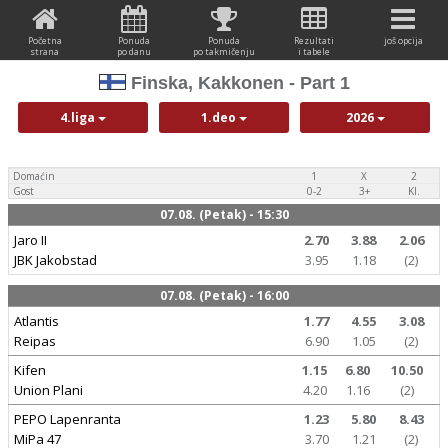
Početna
Ponuda
Ponuda
Rezultati
još opcija
strana
po danu
po takmičenju
i tabele
Finska, Kakkonen - Part 1
4.liga
1.deo
2026
Domaćin
1
X
2
Gost
0-2
3+
Kl.
07.08. (Petak) - 15:30
Jaro II
2.70
3.88
2.06
JBK Jakobstad
3.95
1.18
(2)
07.08. (Petak) - 16:00
Atlantis
1.77
4.55
3.08
Reipas
6.90
1.05
(2)
Kifen
1.15
6.80
10.50
Union Plani
4.20
1.16
(2)
PEPO Lapenranta
1.23
5.80
8.43
MiPa 47
3.70
1.21
(2)