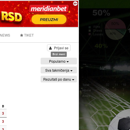
 NEWS
TIKET
Prijavi se
Brzi meni
Popularno
Sva takmičenja
Rezultati po danu
B
3
3
3