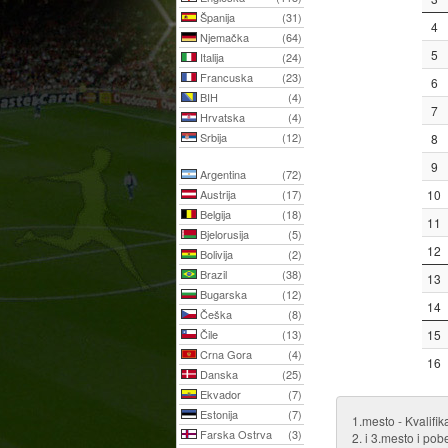
Španija
(31)
4
Njemačka
(64)
5
Italija
(24)
Francuska
(23)
6
BIH
(4)
7
Hrvatska
(4)
Srbija
(12)
8
9
Argentina
(72)
Austrija
(17)
10
Belgija
(18)
11
Bjelorusija
(5)
12
Bolivija
(2)
Brazil
(38)
13
Bugarska
(12)
14
Češka
(8)
Čile
(13)
15
Crna Gora
(4)
16
Danska
(25)
Ekvador
(7)
Estonija
(7)
1.mesto - Kvalifi
Farska Ostrva
(3)
2. i 3.mesto i pob