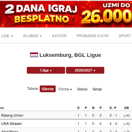
LIGE
KLUBOVI
KVOTER
PROMJENE KVOTA
SPORT
Luksemburg, BGL Ligue
1.liga
2026/2027
Tabele:
Glavna
Forma
Golovi
Serije
pno
O
P
N
P
D : P
GR
Rasing Union
1
1
0
0
5
:
1
(+4)
UNA Strasen
1
1
0
0
4
:
0
(+4)
Atert Bisen
1
1
0
0
2
:
0
(+2)