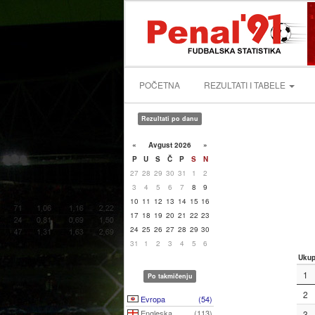
POČETNA
REZULTATI I TABELE
Rezultati po danu
«
Avgust 2026
»
P
U
S
Č
P
S
N
27
28
29
30
31
1
2
3
4
5
6
7
8
9
10
11
12
13
14
15
16
17
18
19
20
21
22
23
24
25
26
27
28
29
30
31
1
2
3
4
5
6
Uku
1
Po takmičenju
2
Evropa
(54)
Engleska
(113)
3