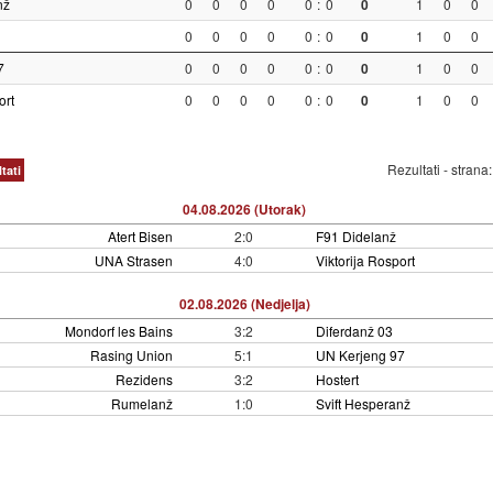
nž
0
0
0
0
0
:
0
0
1
0
0
0
0
0
0
0
:
0
0
1
0
0
7
0
0
0
0
0
:
0
0
1
0
0
ort
0
0
0
0
0
:
0
0
1
0
0
Rezultati - strana
tati
04.08.2026 (Utorak)
Atert Bisen
2:0
F91 Didelanž
UNA Strasen
4:0
Viktorija Rosport
02.08.2026 (Nedjelja)
Mondorf les Bains
3:2
Diferdanž 03
Rasing Union
5:1
UN Kerjeng 97
Rezidens
3:2
Hostert
Rumelanž
1:0
Svift Hesperanž