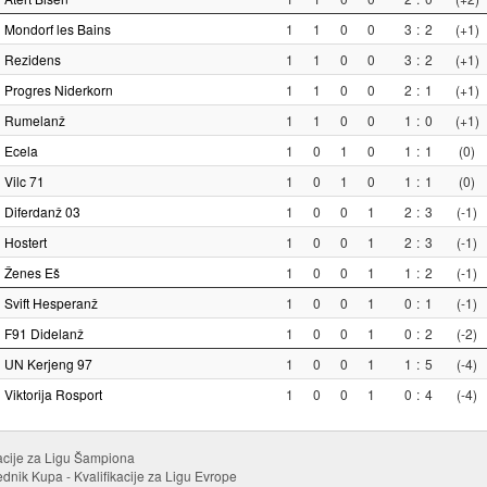
Mondorf les Bains
1
1
0
0
3
:
2
(+1)
Rezidens
1
1
0
0
3
:
2
(+1)
Progres Niderkorn
1
1
0
0
2
:
1
(+1)
Rumelanž
1
1
0
0
1
:
0
(+1)
Ecela
1
0
1
0
1
:
1
(0)
Vilc 71
1
0
1
0
1
:
1
(0)
Diferdanž 03
1
0
0
1
2
:
3
(-1)
Hostert
1
0
0
1
2
:
3
(-1)
Ženes Eš
1
0
0
1
1
:
2
(-1)
Svift Hesperanž
1
0
0
1
0
:
1
(-1)
F91 Didelanž
1
0
0
1
0
:
2
(-2)
UN Kerjeng 97
1
0
0
1
1
:
5
(-4)
Viktorija Rosport
1
0
0
1
0
:
4
(-4)
kacije za Ligu Šampiona
ednik Kupa - Kvalifikacije za Ligu Evrope