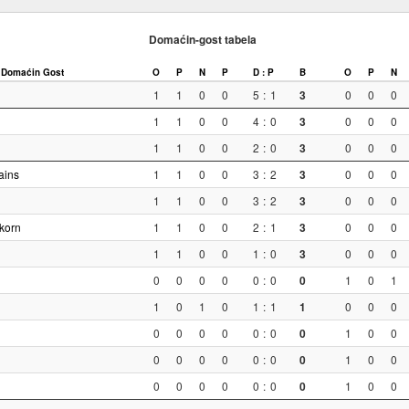
Domaćin-gost tabela
Domaćin
Gost
O
P
N
P
D : P
B
O
P
N
1
1
0
0
5
:
1
3
0
0
0
1
1
0
0
4
:
0
3
0
0
0
1
1
0
0
2
:
0
3
0
0
0
ains
1
1
0
0
3
:
2
3
0
0
0
1
1
0
0
3
:
2
3
0
0
0
korn
1
1
0
0
2
:
1
3
0
0
0
1
1
0
0
1
:
0
3
0
0
0
0
0
0
0
0
:
0
0
1
0
1
1
0
1
0
1
:
1
1
0
0
0
0
0
0
0
0
:
0
0
1
0
0
0
0
0
0
0
:
0
0
1
0
0
0
0
0
0
0
:
0
0
1
0
0