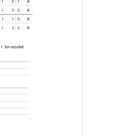
1
0
:
1
0
1
0
:
2
0
1
1
:
5
0
1
0
:
4
0
:
1
Svi rezultati