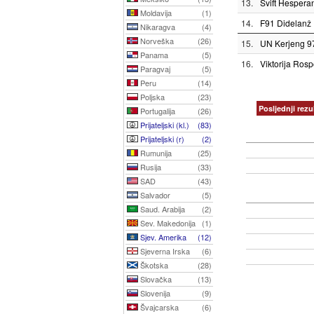
13.
Svift Hespera
Moldavija
(1)
14.
F91 Didelanž
Nikaragva
(4)
Norveška
(26)
15.
UN Kerjeng 9
Panama
(5)
16.
Viktorija Rosp
Paragvaj
(5)
Peru
(14)
Poljska
(23)
Posljednji rezul
Portugalija
(26)
Prijateljski (kl.)
(83)
Prijateljski (r)
(2)
Rumunija
(25)
Rusija
(33)
SAD
(43)
Salvador
(5)
Saud. Arabija
(2)
Sev. Makedonija
(1)
Sjev. Amerika
(12)
Sjeverna Irska
(6)
Škotska
(28)
Slovačka
(13)
Slovenija
(9)
Švajcarska
(6)