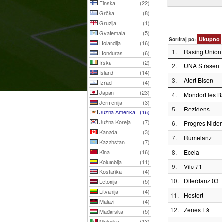
Finska
(22)
Grčka
(8)
Gruzija
(1)
Gvatemala
(5)
Ukupno
Sortiraj po:
Holandija
(16)
1.
Rasing Union
Honduras
(6)
Irska
(2)
2.
UNA Strasen
Island
(14)
3.
Atert Bisen
Izrael
(4)
Japan
(23)
4.
Mondorf les B
Jermenija
(3)
5.
Rezidens
Južna Amerika
(16)
Južna Koreja
(7)
6.
Progres Nider
Kanada
(3)
7.
Rumelanž
Kazahstan
(7)
Kina
(16)
8.
Ecela
Kolumbija
(11)
9.
Vilc 71
Kostarika
(4)
10.
Diferdanž 03
Letonija
(5)
Litvanija
(4)
11.
Hostert
Malavi
(4)
12.
Ženes Eš
Mađarska
(5)
Meksiko
(13)