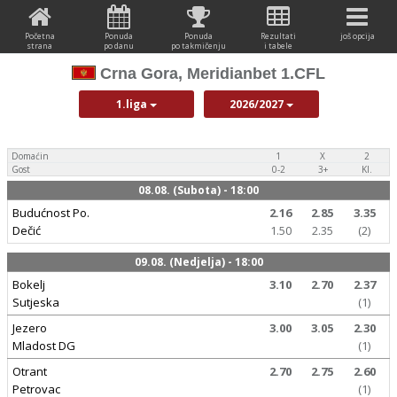
Početna
Ponuda
Ponuda
Rezultati
još opcija
strana
po danu
po takmičenju
i tabele
Crna Gora, Meridianbet 1.CFL
1.liga
2026/2027
Domaćin
1
X
2
Gost
0-2
3+
Kl.
08.08. (Subota) - 18:00
Budućnost Po.
2.16
2.85
3.35
Dečić
1.50
2.35
(2)
09.08. (Nedjelja) - 18:00
Bokelj
3.10
2.70
2.37
Sutjeska
(1)
Jezero
3.00
3.05
2.30
Mladost DG
(1)
Otrant
2.70
2.75
2.60
Petrovac
(1)