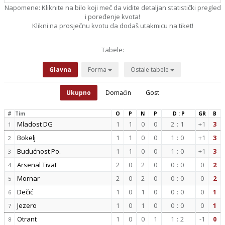
Napomene: Kliknite na bilo koji meč da vidite detaljan statistički pregled
i poređenje kvota!
Klikni na prosječnu kvotu da dodaš utakmicu na tiket!
Tabele:
Glavna
Forma
Ostale tabele
Ukupno
Domaćin
Gost
#
Tim
O
P
N
P
D : P
GR
B
Mladost DG
1
1
0
0
2
:
1
+1
3
1
Bokelj
1
1
0
0
1
:
0
+1
3
2
Budućnost Po.
1
1
0
0
1
:
0
+1
3
3
Arsenal Tivat
2
0
2
0
0
:
0
0
2
4
Mornar
2
0
2
0
0
:
0
0
2
5
Dečić
1
0
1
0
0
:
0
0
1
6
Jezero
1
0
1
0
0
:
0
0
1
7
Otrant
1
0
0
1
1
:
2
-1
0
8