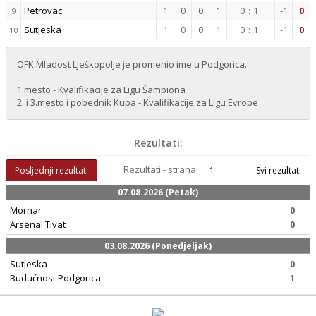
Petrovac
1
0
0
1
0
:
1
-1
0
9
Sutjeska
1
0
0
1
0
:
1
-1
0
10
OFK Mladost Lješkopolje je promenio ime u Podgorica.
1.mesto - Kvalifikacije za Ligu Šampiona
2. i 3.mesto i pobednik Kupa - Kvalifikacije za Ligu Evrope
Rezultati:
Rezultati - strana:
Posljednji rezultati
1
Svi rezultati
07.08.2026 (Petak)
Mornar
0
Arsenal Tivat
0
03.08.2026 (Ponedjeljak)
Sutjeska
0
Budućnost Podgorica
1