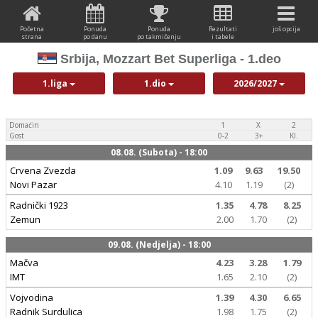
Početna
Ponuda
Ponuda
Rezultati
još opcija
strana
po danu
po takmičenju
i tabele
Srbija, Mozzart Bet Superliga - 1.deo
1.liga
1.dio
2026/2027
Domaćin
1
X
2
Gost
0-2
3+
Kl.
08.08. (Subota) - 18:00
Crvena Zvezda
1.09
9.63
19.50
Novi Pazar
4.10
1.19
(2)
Radnički 1923
1.35
4.78
8.25
Zemun
2.00
1.70
(2)
09.08. (Nedjelja) - 18:00
Mačva
4.23
3.28
1.79
IMT
1.65
2.10
(2)
Vojvodina
1.39
4.30
6.65
Radnik Surdulica
1.98
1.75
(2)