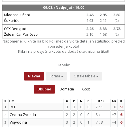
09.08. (Nedjelja) - 19:00
Mladost Lučani
2.48
2.95
2.80
Čukarički
1.63
2.15
(2)
OFK Beograd
2.26
3.33
2.78
Železničar Pančevo
2.10
1.68
(2)
Napomene: Kliknite na bilo koji meč da vidite detaljan statistički pregled
i poređenje kvota!
Klikni na prosječnu kvotu da dodaš utakmicu na tiket!
Tabele:
Glavna
Forma
Ostale tabele
Ukupno
Domaćin
Gost
#
Tim
O
P
N
P
D : P
GR
B
IMT
3
3
0
0
7
:
1
+6
9
1
Crvena Zvezda
2
2
0
0
8
:
1
+7
6
2
Vojvodina
3
2
0
1
7
:
3
+4
6
3