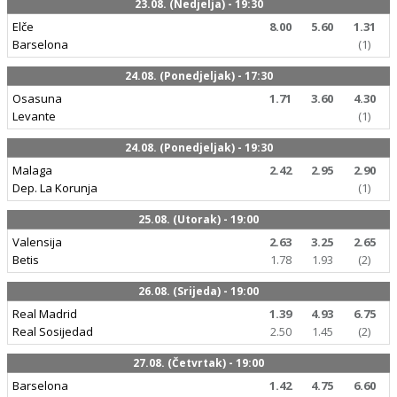
23.08. (Nedjelja) - 19:30
Elče
8.00
5.60
1.31
Barselona
(1)
24.08. (Ponedjeljak) - 17:30
Osasuna
1.71
3.60
4.30
Levante
(1)
24.08. (Ponedjeljak) - 19:30
Malaga
2.42
2.95
2.90
Dep. La Korunja
(1)
25.08. (Utorak) - 19:00
Valensija
2.63
3.25
2.65
Betis
1.78
1.93
(2)
26.08. (Srijeda) - 19:00
Real Madrid
1.39
4.93
6.75
Real Sosijedad
2.50
1.45
(2)
27.08. (Četvrtak) - 19:00
Barselona
1.42
4.75
6.60