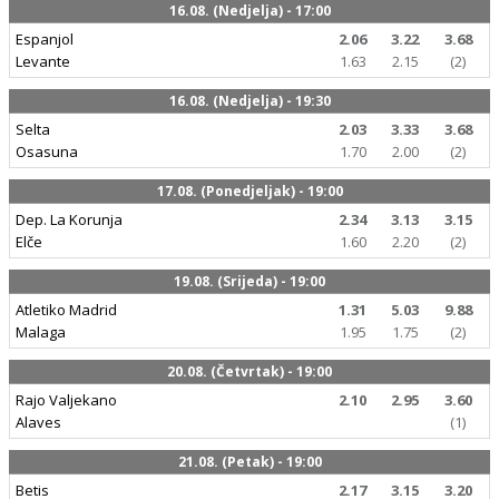
16.08. (Nedjelja) - 17:00
Espanjol
2.06
3.22
3.68
Levante
1.63
2.15
(2)
16.08. (Nedjelja) - 19:30
Selta
2.03
3.33
3.68
Osasuna
1.70
2.00
(2)
17.08. (Ponedjeljak) - 19:00
Dep. La Korunja
2.34
3.13
3.15
Elče
1.60
2.20
(2)
19.08. (Srijeda) - 19:00
Atletiko Madrid
1.31
5.03
9.88
Malaga
1.95
1.75
(2)
20.08. (Četvrtak) - 19:00
Rajo Valjekano
2.10
2.95
3.60
Alaves
(1)
21.08. (Petak) - 19:00
Betis
2.17
3.15
3.20