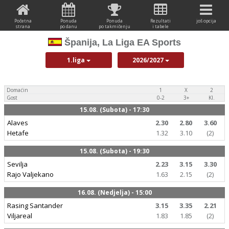
Početna
Ponuda
Ponuda
Rezultati
još opcija
strana
po danu
po takmičenju
i tabele
Španija, La Liga EA Sports
1.liga
2026/2027
Domaćin
1
X
2
Gost
0-2
3+
Kl.
15.08. (Subota) - 17:30
Alaves
2.30
2.80
3.60
Hetafe
1.32
3.10
(2)
15.08. (Subota) - 19:30
Sevilja
2.23
3.15
3.30
Rajo Valjekano
1.63
2.15
(2)
16.08. (Nedjelja) - 15:00
Rasing Santander
3.15
3.35
2.21
Viljareal
1.83
1.85
(2)