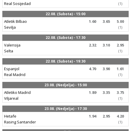
Real Sosijedad
(1)
22.08. (Subota) - 15:00
Atletik Bilbao
1.60
3.65
5.00
Sevilja
(1)
22.08. (Subota) - 17:30
Valensija
2.32
3.10
2.95
Selta
(1)
22.08. (Subota) - 19:30
Espanjol
4.70
3.90
1.61
Real Madrid
(1)
23.08. (Nedjelja) - 15:00
Atletiko Madrid
1.89
3.35
3.75
Viljareal
(1)
23.08. (Nedjelja) - 17:30
Hetafe
1.94
2.95
4.20
Rasing Santander
(1)