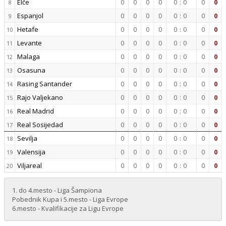
Elče
0
0
0
0
0
:
0
0
0
8
Espanjol
0
0
0
0
0
:
0
0
0
9
Hetafe
0
0
0
0
0
:
0
0
0
10
Levante
0
0
0
0
0
:
0
0
0
11
Malaga
0
0
0
0
0
:
0
0
0
12
Osasuna
0
0
0
0
0
:
0
0
0
13
Rasing Santander
0
0
0
0
0
:
0
0
0
14
Rajo Valjekano
0
0
0
0
0
:
0
0
0
15
Real Madrid
0
0
0
0
0
:
0
0
0
16
Real Sosijedad
0
0
0
0
0
:
0
0
0
17
Sevilja
0
0
0
0
0
:
0
0
0
18
Valensija
0
0
0
0
0
:
0
0
0
19
Viljareal
0
0
0
0
0
:
0
0
0
20
1. do 4.mesto - Liga Šampiona
Pobednik Kupa i 5.mesto - Liga Evrope
6.mesto - Kvalifikacije za Ligu Evrope