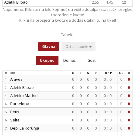
Atletik Bilbao
2.55
1.45
(2)
Napomene: Kliknite na bilo koji meč da vidite detaljan statistički pregled
i poređenje kvota!
Klikni na prosječnu kvotu da dodaš utakmicu na tiket!
Tabele:
Glavna
Ostale tabele
Ukupno
Domaćin
Gost
#
Tim
O
P
N
P
D : P
GR
B
Alaves
0
0
0
0
0
:
0
0
0
1
Atletik Bilbao
0
0
0
0
0
:
0
0
0
2
Atletiko Madrid
0
0
0
0
0
:
0
0
0
3
Barselona
0
0
0
0
0
:
0
0
0
4
Betis
0
0
0
0
0
:
0
0
0
5
Selta
0
0
0
0
0
:
0
0
0
6
Dep. La Korunja
0
0
0
0
0
:
0
0
0
7