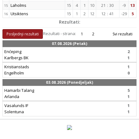
Laholms
15
4
1
10
21
:
30
-9
13
15
Utsiktens
15
1
2
12
12
:
41
-29
5
16
Rezultati:
Rezultati - strana:
Posljednji rezultati
1
2
Svi rezultati
07.08.2026 (Petak)
Enćeping
2
Karlbergs BK
1
Kristianstads
1
Engelholm
0
03.08.2026 (Ponedjeljak)
Hamarbi Talang
5
Arlanda
1
Vasalunds IF
1
Solentuna
1