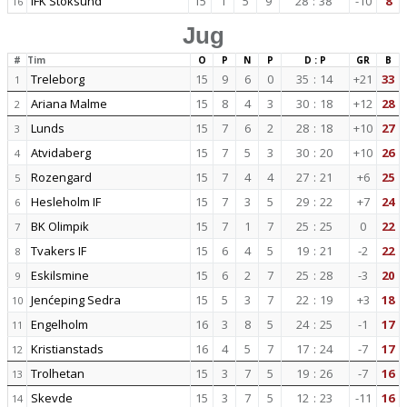
IFK Stoksund
15
1
5
9
28
:
38
-10
8
16
Jug
#
Tim
O
P
N
P
D : P
GR
B
Treleborg
15
9
6
0
35
:
14
+21
33
1
Ariana Malme
15
8
4
3
30
:
18
+12
28
2
Lunds
15
7
6
2
28
:
18
+10
27
3
Atvidaberg
15
7
5
3
30
:
20
+10
26
4
Rozengard
15
7
4
4
27
:
21
+6
25
5
Hesleholm IF
15
7
3
5
29
:
22
+7
24
6
BK Olimpik
15
7
1
7
25
:
25
0
22
7
Tvakers IF
15
6
4
5
19
:
21
-2
22
8
Eskilsmine
15
6
2
7
25
:
28
-3
20
9
Jenćeping Sedra
15
5
3
7
22
:
19
+3
18
10
Engelholm
16
3
8
5
24
:
25
-1
17
11
Kristianstads
16
4
5
7
17
:
24
-7
17
12
Trolhetan
15
3
7
5
19
:
26
-7
16
13
Skevde
15
3
7
5
12
:
23
-11
16
14