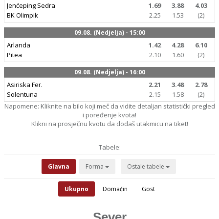
Jenćeping Sedra
1.69
3.88
4.03
BK Olimpik
2.25
1.53
(2)
09.08. (Nedjelja) - 15:00
Arlanda
1.42
4.28
6.10
Pitea
2.10
1.60
(2)
09.08. (Nedjelja) - 16:00
Asiriska Fer.
2.21
3.48
2.78
Solentuna
2.15
1.58
(2)
Napomene: Kliknite na bilo koji meč da vidite detaljan statistički pregled
i poređenje kvota!
Klikni na prosječnu kvotu da dodaš utakmicu na tiket!
Tabele:
Glavna
Forma
Ostale tabele
Ukupno
Domaćin
Gost
Sever