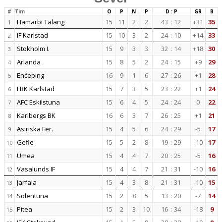
#
Tim
O
P
N
P
D : P
GR
B
Hamarbi Talang
15
11
2
2
43
:
12
+31
35
1
IF Karlstad
15
10
3
2
24
:
10
+14
33
2
Stokholm I.
15
9
3
3
32
:
14
+18
30
3
Arlanda
15
8
5
2
24
:
15
+9
29
4
Enćeping
16
9
1
6
27
:
26
+1
28
5
FBK Karlstad
15
7
3
5
23
:
22
+1
24
6
AFC Eskilstuna
15
6
4
5
24
:
24
0
22
7
Karlbergs BK
16
6
3
7
26
:
25
+1
21
8
Asiriska Fer.
15
4
5
6
24
:
29
-5
17
9
Gefle
15
5
2
8
19
:
29
-10
17
10
Umea
15
4
4
7
20
:
25
-5
16
11
Vasalunds IF
15
4
4
7
21
:
31
-10
16
12
Jarfala
15
4
3
8
21
:
31
-10
15
13
Solentuna
15
2
8
5
13
:
20
-7
14
14
Pitea
15
2
3
10
16
:
34
-18
9
15