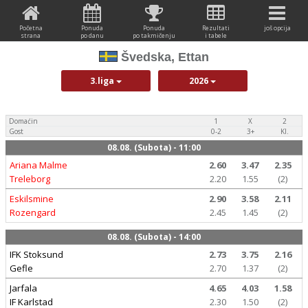
Početna
Ponuda
Ponuda
Rezultati
još opcija
strana
po danu
po takmičenju
i tabele
Švedska, Ettan
3.liga
2026
Domaćin
1
X
2
Gost
0-2
3+
Kl.
08.08. (Subota) - 11:00
Ariana Malme
2.60
3.47
2.35
Treleborg
2.20
1.55
(2)
Eskilsmine
2.90
3.58
2.11
Rozengard
2.45
1.45
(2)
08.08. (Subota) - 14:00
IFK Stoksund
2.73
3.75
2.16
Gefle
2.70
1.37
(2)
Jarfala
4.65
4.03
1.58
IF Karlstad
2.30
1.50
(2)