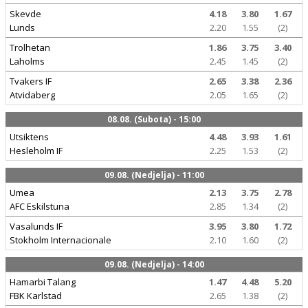
Skevde
4.18
3.80
1.67
Lunds
2.20
1.55
(2)
Trolhetan
1.86
3.75
3.40
Laholms
2.45
1.45
(2)
Tvakers IF
2.65
3.38
2.36
Atvidaberg
2.05
1.65
(2)
08.08. (Subota) - 15:00
Utsiktens
4.48
3.93
1.61
Hesleholm IF
2.25
1.53
(2)
09.08. (Nedjelja) - 11:00
Umea
2.13
3.75
2.78
AFC Eskilstuna
2.85
1.34
(2)
Vasalunds IF
3.95
3.80
1.72
Stokholm Internacionale
2.10
1.60
(2)
09.08. (Nedjelja) - 14:00
Hamarbi Talang
1.47
4.48
5.20
FBK Karlstad
2.65
1.38
(2)