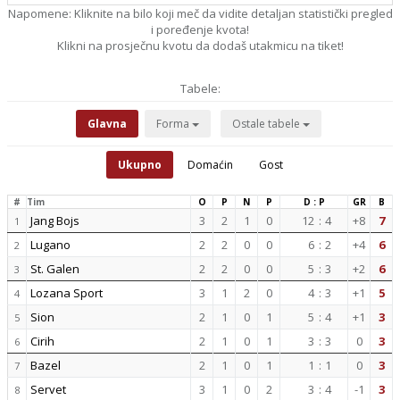
Napomene: Kliknite na bilo koji meč da vidite detaljan statistički pregled
i poređenje kvota!
Klikni na prosječnu kvotu da dodaš utakmicu na tiket!
Tabele:
Glavna
Forma
Ostale tabele
Ukupno
Domaćin
Gost
#
Tim
O
P
N
P
D : P
GR
B
Jang Bojs
3
2
1
0
12
:
4
+8
7
1
Lugano
2
2
0
0
6
:
2
+4
6
2
St. Galen
2
2
0
0
5
:
3
+2
6
3
Lozana Sport
3
1
2
0
4
:
3
+1
5
4
Sion
2
1
0
1
5
:
4
+1
3
5
Cirih
2
1
0
1
3
:
3
0
3
6
Bazel
2
1
0
1
1
:
1
0
3
7
Servet
3
1
0
2
3
:
4
-1
3
8