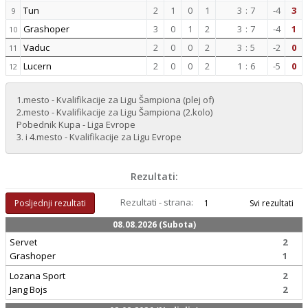
Tun
2
1
0
1
3
:
7
-4
3
9
Grashoper
3
0
1
2
3
:
7
-4
1
10
Vaduc
2
0
0
2
3
:
5
-2
0
11
Lucern
2
0
0
2
1
:
6
-5
0
12
1.mesto - Kvalifikacije za Ligu Šampiona (plej of)
2.mesto - Kvalifikacije za Ligu Šampiona (2.kolo)
Pobednik Kupa - Liga Evrope
3. i 4.mesto - Kvalifikacije za Ligu Evrope
Rezultati:
Rezultati - strana:
Posljednji rezultati
1
Svi rezultati
08.08.2026 (Subota)
Servet
2
Grashoper
1
Lozana Sport
2
Jang Bojs
2