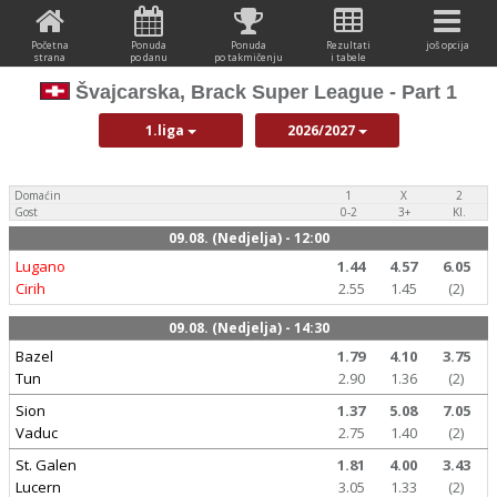
Početna
Ponuda
Ponuda
Rezultati
još opcija
strana
po danu
po takmičenju
i tabele
Švajcarska, Brack Super League - Part 1
1.liga
2026/2027
Domaćin
1
X
2
Gost
0-2
3+
Kl.
09.08. (Nedjelja) - 12:00
Lugano
1.44
4.57
6.05
Cirih
2.55
1.45
(2)
09.08. (Nedjelja) - 14:30
Bazel
1.79
4.10
3.75
Tun
2.90
1.36
(2)
Sion
1.37
5.08
7.05
Vaduc
2.75
1.40
(2)
St. Galen
1.81
4.00
3.43
Lucern
3.05
1.33
(2)