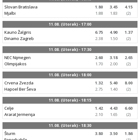
Slovan Bratislava
1.80
3.45
4.15
Mjalbi
1.88
1.83
(2)
11.08. (Utorak) - 17:00
Kauno Žalgiris
6.75
4.90
1.37
Dinamo Zagreb
2.38
1.50
(2)
11.08. (Utorak) - 17:30
NEC Nijmegen
2.60
3.18
2.65
Olimpijakos
1.70
2.00
(2)
11.08. (Utorak) - 18:00
Crvena Zvezda
1.32
5.40
8.00
Hapoel Ber Ševa
2.75
1.40
(2)
11.08. (Utorak) - 18:15
Celje
1.42
4.43
6.60
Ararat Jermenija
2.10
1.65
(2)
11.08. (Utorak) - 18:30
Šturm
3.80
3.50
1.86
Fenerbahče
(1)