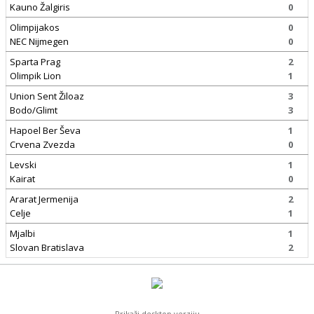
Kauno Žalgiris
0
Olimpijakos
0
NEC Nijmegen
0
Sparta Prag
2
Olimpik Lion
1
Union Sent Žiloaz
3
Bodo/Glimt
3
Hapoel Ber Ševa
1
Crvena Zvezda
0
Levski
1
Kairat
0
Ararat Jermenija
2
Celje
1
Mjalbi
1
Slovan Bratislava
2
Prikaži desktop verziju