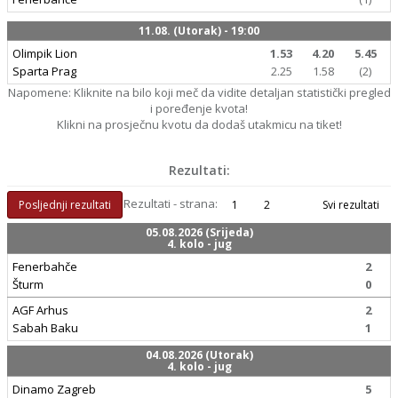
11.08. (Utorak) - 19:00
Olimpik Lion
1.53
4.20
5.45
Sparta Prag
2.25
1.58
(2)
Napomene: Kliknite na bilo koji meč da vidite detaljan statistički pregled
i poređenje kvota!
Klikni na prosječnu kvotu da dodaš utakmicu na tiket!
Rezultati:
Rezultati - strana:
Posljednji rezultati
1
2
Svi rezultati
05.08.2026 (Srijeda)
4. kolo - jug
Fenerbahče
2
Šturm
0
AGF Arhus
2
Sabah Baku
1
04.08.2026 (Utorak)
4. kolo - jug
Dinamo Zagreb
5