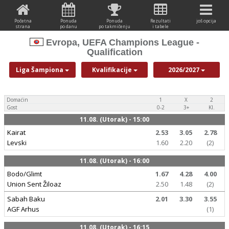
Početna
Ponuda
Ponuda
Rezultati
još opcija
strana
po danu
po takmičenju
i tabele
Evropa, UEFA Champions League -
Qualification
Liga Šampiona
Kvalifikacije
2026/2027
Domaćin
1
X
2
Gost
0-2
3+
Kl.
11.08. (Utorak) - 15:00
Kairat
2.53
3.05
2.78
Levski
1.60
2.20
(2)
11.08. (Utorak) - 16:00
Bodo/Glimt
1.67
4.28
4.00
Union Sent Žiloaz
2.50
1.48
(2)
Sabah Baku
2.01
3.30
3.55
AGF Arhus
(1)
11.08. (Utorak) - 16:15