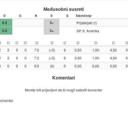
Međusobni susreti
D
G
N
D
G
Takmičenje
4:2
3+
Prijateljski (r)
3:0
3+
SP, S. Amerika
2
2
0
0
7:2
(+5)
9
3,50
1,00
4,50
0
2
2
0
0
7:2
(+5)
9
3,50
1,00
4,50
0
0
0
0
0
0:0
(0)
0
0,00
0,00
0,00
0
Komentari
Morate biti prijavljeni da bi mogli ostaviti komentar
 komentar