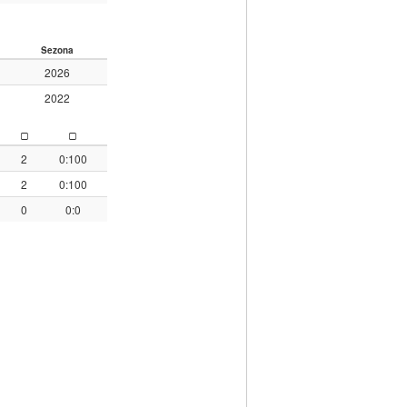
Sezona
2026
2022
2
0:100
2
0:100
0
0:0