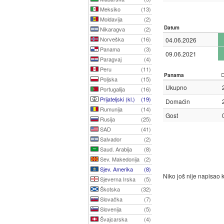
Meksiko
(13)
Moldavija
(2)
Datum
Nikaragva
(2)
Norveška
(16)
04.06.2026
Panama
(3)
09.06.2021
Paragvaj
(4)
Peru
(11)
Panama
Poljska
(15)
Ukupno
Portugalija
(16)
Prijateljski (kl.)
(19)
Domaćin
Rumunija
(14)
Gost
Rusija
(25)
SAD
(41)
Salvador
(2)
Saud. Arabija
(8)
Sev. Makedonija
(2)
Sjev. Amerika
(8)
Niko još nije napisao
Sjeverna Irska
(5)
Škotska
(32)
Slovačka
(7)
Slovenija
(5)
Švajcarska
(4)