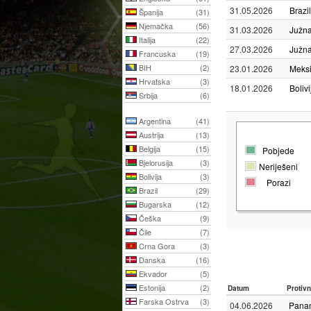
31.05.2026
Brazil
Španija
(31)
Njemačka
(56)
31.03.2026
Južna
Italija
(22)
27.03.2026
Južna
Francuska
(19)
BIH
(2)
23.01.2026
Meks
Hrvatska
(3)
18.01.2026
Bolivi
Srbija
(6)
Argentina
(41)
Austrija
(13)
Belgija
(15)
Pobjede
Bjelorusija
(3)
Neriješeni
Bolivija
(3)
Porazi
Brazil
(29)
Bugarska
(12)
Češka
(9)
Čile
(7)
Crna Gora
(3)
Danska
(16)
Ekvador
(5)
Estonija
(2)
Datum
Protivn
Farska Ostrva
(3)
04.06.2026
Pana