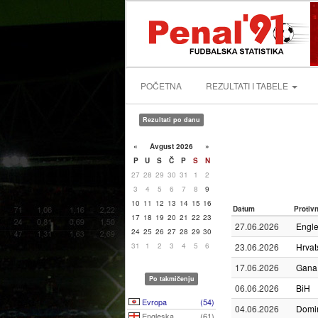
POČETNA
REZULTATI I TABELE
Rezultati po danu
«
Avgust 2026
»
P
U
S
Č
P
S
N
27
28
29
30
31
1
2
3
4
5
6
7
8
9
10
11
12
13
14
15
16
Datum
Protiv
17
18
19
20
21
22
23
27.06.2026
Engl
24
25
26
27
28
29
30
31
1
2
3
4
5
6
23.06.2026
Hrvat
17.06.2026
Gana
Po takmičenju
06.06.2026
BiH
Evropa
(54)
04.06.2026
Domi
Engleska
(61)