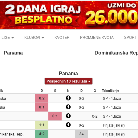
LIGE
KLUBOVI
KVOTER
PROMJENE KVOTA
SPORT
Panama
Dominikanska Rep
Panama
Posljednjih 10 rezultata
nik
D
G
N
D
G
Takmičenje
0:2
eska
0-2
SP - 1.faza
0:1
ska
0-2
SP - 1.faza
0:1
0-2
SP - 1.faza
1:1
0-2
Prijateljski (r)
4:2
3+
nikanska Rep.
Prijateljski (r)