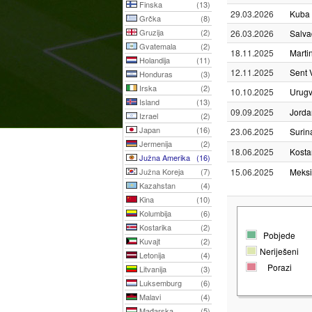
Finska
(13)
29.03.2026
Kuba
Grčka
(8)
Gruzija
(2)
26.03.2026
Salva
Gvatemala
(2)
18.11.2025
Marti
Holandija
(11)
12.11.2025
Sent 
Honduras
(3)
Irska
(2)
10.10.2025
Urugv
Island
(13)
09.09.2025
Jorda
Izrael
(2)
Japan
(16)
23.06.2025
Suri
Jermenija
(2)
18.06.2025
Kosta
Južna Amerika
(16)
Južna Koreja
(7)
15.06.2025
Meks
Kazahstan
(4)
Kina
(10)
Kolumbija
(6)
Kostarika
(2)
Pobjede
Kuvajt
(2)
Neriješeni
Letonija
(4)
Porazi
Litvanija
(3)
Luksemburg
(6)
Malavi
(4)
Mađarska
(5)