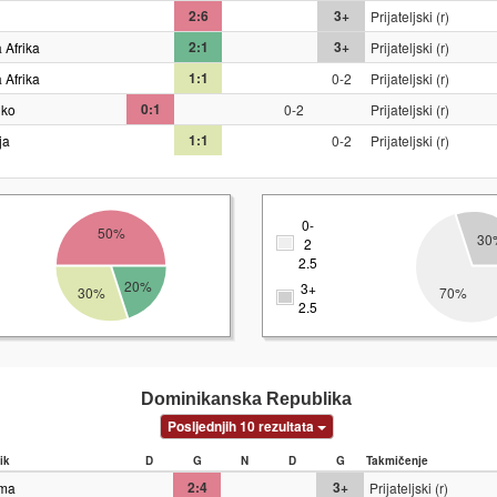
2:6
3+
Prijateljski (r)
2:1
3+
 Afrika
Prijateljski (r)
1:1
 Afrika
0-2
Prijateljski (r)
0:1
iko
0-2
Prijateljski (r)
1:1
ja
0-2
Prijateljski (r)
0-
50%
30
2
2.5
20%
3+
30%
70%
2.5
Dominikanska Republika
Posljednjih 10 rezultata
ik
D
G
N
D
G
Takmičenje
2:4
3+
ma
Prijateljski (r)