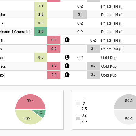
1:1
0-2
Prijateljski (r)
2:2
3+
dor
Prijateljski (r)
0:0
nik
0-2
Prijateljski (r)
2:0
Vinsent i Grenadini
0-2
Prijateljski (r)
0:1
aj
0-2
Prijateljski (r)
0:3
3+
n
Prijateljski (r)
0:0
nam
0-2
Gold Kup
1:2
3+
rika
Gold Kup
2:3
3+
iko
Gold Kup
0-
50%
50%
2
2.5
10%
3+
40%
50%
2.5