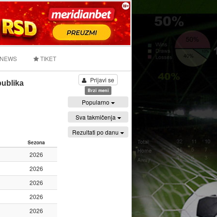
 NEWS
TIKET
Prijavi se
ublika
Brzi meni
Popularno
Sva takmičenja
Rezultati po danu
Sezona
2026
2026
2026
2026
2026