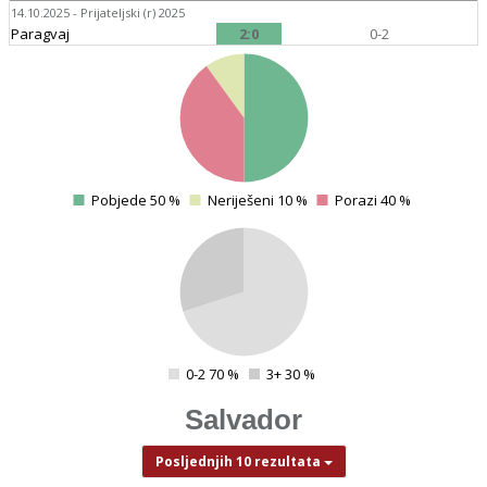
14.10.2025 - Prijateljski (r) 2025
Paragvaj
2:0
0-2
4
Pobjede 50 %
Neriješeni 10 %
Porazi 40 %
0
4
0-2 70 %
3+ 30 %
0
Salvador
Posljednjih 10 rezultata