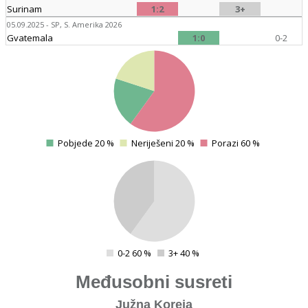
Surinam
1:2
3+
05.09.2025 - SP, S. Amerika 2026
Gvatemala
1:0
0-2
4
Pobjede 20 %
Neriješeni 20 %
Porazi 60 %
0
4
4
4
0-2 60 %
3+ 40 %
0
Međusobni susreti
Južna Koreja