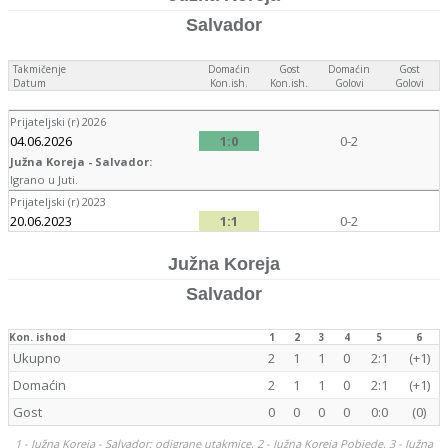
Salvador
Takmičenje
Domaćin
Gost
Domaćin
Gost
Datum
Kon.ish.
Kon.ish.
Golovi
Golovi
Prijateljski (r) 2026
04.06.2026
1:0
0-2
Južna Koreja - Salvador:
Igrano u Juti.
Prijateljski (r) 2023
20.06.2023
1:1
0-2
Južna Koreja
Salvador
Kon. ishod
1
2
3
4
5
6
Ukupno
2
1
1
0
2:1
(+1)
Domaćin
2
1
1
0
2:1
(+1)
Gost
0
0
0
0
0:0
(0)
1 - Južna Koreja - Salvador: odigrane utakmice, 2 - Južna Koreja Pobjede, 3 - Južna