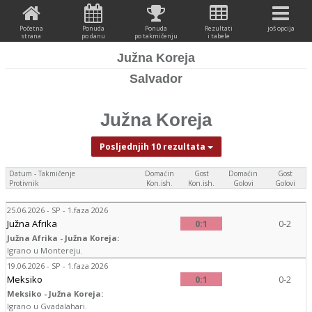
Početna
Ponuda
Ponuda
Rezultati
još opcija
strana
po danu
po takmičenju
i tabele
Južna Koreja
Salvador
Južna Koreja
Posljednjih 10 rezultata
Datum - Takmičenje
Domaćin
Gost
Domaćin
Gost
Protivnik
Kon.ish.
Kon.ish.
Golovi
Golovi
25.06.2026 - SP - 1.faza 2026
Južna Afrika
0:1
0-2
Južna Afrika - Južna Koreja:
Igrano u Montereju.
19.06.2026 - SP - 1.faza 2026
Meksiko
0:1
0-2
Meksiko - Južna Koreja:
Igrano u Gvadalahari.