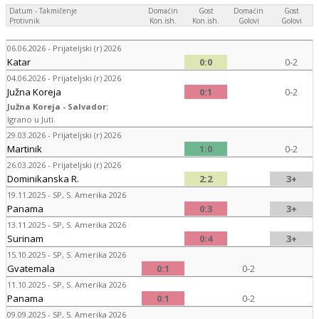
Datum - Takmičenje
Domaćin
Gost
Domaćin
Gost
Protivnik
Kon.ish.
Kon.ish.
Golovi
Golovi
06.06.2026 - Prijateljski (r) 2026
Katar
0:0
0-2
04.06.2026 - Prijateljski (r) 2026
Južna Koreja
0:1
0-2
Južna Koreja - Salvador:
Igrano u Juti.
29.03.2026 - Prijateljski (r) 2026
Martinik
1:0
0-2
26.03.2026 - Prijateljski (r) 2026
Dominikanska R.
2:2
3+
19.11.2025 - SP, S. Amerika 2026
Panama
0:3
3+
13.11.2025 - SP, S. Amerika 2026
Surinam
0:4
3+
15.10.2025 - SP, S. Amerika 2026
Gvatemala
0:1
0-2
11.10.2025 - SP, S. Amerika 2026
Panama
0:1
0-2
09.09.2025 - SP, S. Amerika 2026