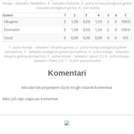
Koreja - Salvador: Neriješeni, 4 - Salvador Pobjede, 5 - Južna Koreja postignuti golovi
: Salvador postignuti golovi, 6 - Gol razlika
Golovi
1
2
3
4
5
6
7
Ukupno
3
1,00
0,50
1,50
2
0
100:0
Domaćin
3
1,00
0,50
1,50
2
0
100:0
Gost
0
0,00
0,00
0,00
0
0
0:0
1 - Južna Koreja - Salvador: Ukupno golova, 2 - Južna Koreja postignuti golovi
(prosječno), 3 - Salvador postignuti golovi (prosječno), 4 - Južna Koreja - Salvador:
Ukupno golova (prosječno), 5 - Južna Koreja - Salvador: Ispod 2,5, 6 - Južna Koreja -
Salvador: Preko 2,5, 7 - 0-2/3+ procentualno
Komentari
Morate biti prijavljeni da bi mogli ostaviti komentar
Niko još nije napisao komentar