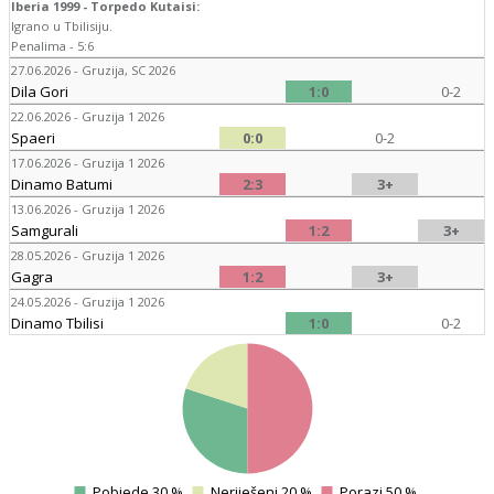
Iberia 1999 - Torpedo Kutaisi:
Igrano u Tbilisiju.
Penalima - 5:6
27.06.2026 - Gruzija, SC 2026
Dila Gori
1:0
0-2
22.06.2026 - Gruzija 1 2026
Spaeri
0:0
0-2
17.06.2026 - Gruzija 1 2026
Dinamo Batumi
2:3
3+
13.06.2026 - Gruzija 1 2026
Samgurali
1:2
3+
28.05.2026 - Gruzija 1 2026
Gagra
1:2
3+
24.05.2026 - Gruzija 1 2026
Dinamo Tbilisi
1:0
0-2
4
Pobjede 30 %
Neriješeni 20 %
Porazi 50 %