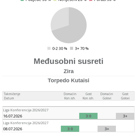
0
4
0-2 30 %
3+ 70 %
0
Međusobni susreti
Zira
Torpedo Kutaisi
Takmičenje
Domaćin
Gost
Domaćin
Gost
Datum
Kon.ish.
Kon.ish.
Golovi
Golovi
Liga Konferencija 2026/2027
16.07.2026
3:0
3+
Liga Konferencija 2026/2027
08.07.2026
3:0
3+