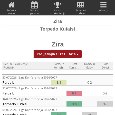
Početna
Ponuda
Ponuda
Rezultati
još opcija
strana
po danu
po takmičenju
i tabele
Zira
Torpedo Kutaisi
Zira
Posljednjih 10 rezultata
Datum - Takmičenje
Domaćin
Gost
Domaćin
Gost
Protivnik
Kon.ish.
Kon.ish.
Golovi
Golovi
30.07.2026 - Liga Konferencija 2026/2027
Paide L.
1:1
0-2
23.07.2026 - Liga Konferencija 2026/2027
Paide L.
0:1
0-2
16.07.2026 - Liga Konferencija 2026/2027
Torpedo Kutaisi
3:0
3+
08.07.2026 - Liga Konferencija 2026/2027
Torpedo Kutaisi
3:0
3+