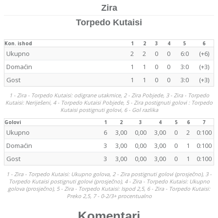
Zira
Torpedo Kutaisi
Kon. ishod
1
2
3
4
5
6
Ukupno
2
2
0
0
6:0
(+6)
Domaćin
1
1
0
0
3:0
(+3)
Gost
1
1
0
0
3:0
(+3)
1 - Zira - Torpedo Kutaisi: odigrane utakmice, 2 - Zira Pobjede, 3 - Zira - Torpedo
Kutaisi: Neriješeni, 4 - Torpedo Kutaisi Pobjede, 5 - Zira postignuti golovi : Torpedo
Kutaisi postignuti golovi, 6 - Gol razlika
Golovi
1
2
3
4
5
6
7
Ukupno
6
3,00
0,00
3,00
0
2
0:100
Domaćin
3
3,00
0,00
3,00
0
1
0:100
Gost
3
3,00
0,00
3,00
0
1
0:100
1 - Zira - Torpedo Kutaisi: Ukupno golova, 2 - Zira postignuti golovi (prosječno), 3 -
Torpedo Kutaisi postignuti golovi (prosječno), 4 - Zira - Torpedo Kutaisi: Ukupno
golova (prosječno), 5 - Zira - Torpedo Kutaisi: Ispod 2,5, 6 - Zira - Torpedo Kutaisi:
Preko 2,5, 7 - 0-2/3+ procentualno
Komentari