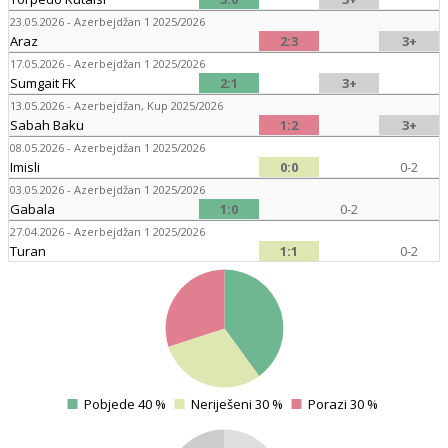
23.05.2026 - Azerbejdžan 1 2025/2026
Araz
2:3
3+
17.05.2026 - Azerbejdžan 1 2025/2026
Sumgait FK
2:1
3+
13.05.2026 - Azerbejdžan, Kup 2025/2026
Sabah Baku
1:2
3+
08.05.2026 - Azerbejdžan 1 2025/2026
Imisli
0:0
0-2
03.05.2026 - Azerbejdžan 1 2025/2026
Gabala
1:0
0-2
27.04.2026 - Azerbejdžan 1 2025/2026
Turan
1:1
0-2
4
4
4
4
Pobjede 40 %
Neriješeni 30 %
Porazi 30 %
0