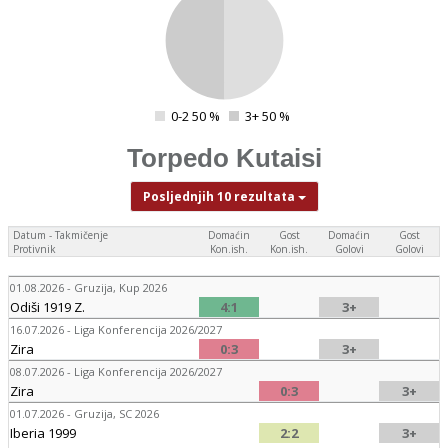
4
0-2 50 %
3+ 50 %
0
Torpedo Kutaisi
Posljednjih 10 rezultata
Datum - Takmičenje
Domaćin
Gost
Domaćin
Gost
Protivnik
Kon.ish.
Kon.ish.
Golovi
Golovi
01.08.2026 - Gruzija, Kup 2026
Odiši 1919 Z.
4:1
3+
16.07.2026 - Liga Konferencija 2026/2027
Zira
0:3
3+
08.07.2026 - Liga Konferencija 2026/2027
Zira
0:3
3+
01.07.2026 - Gruzija, SC 2026
Iberia 1999
2:2
3+