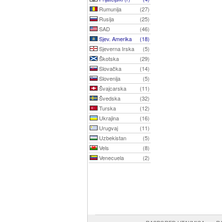
Rumunija
(27)
Rusija
(25)
SAD
(46)
Sjev. Amerika
(18)
Sjeverna Irska
(5)
Škotska
(29)
Slovačka
(14)
Slovenija
(5)
Švajcarska
(11)
Švedska
(32)
Turska
(12)
Ukrajina
(16)
Urugvaj
(11)
Uzbekistan
(5)
Vels
(8)
Venecuela
(2)