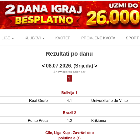
LIGE
KLUBOVI
KVOTER
PROMJENE KVOTA
SPORT
Rezultati po danu
<
08.07.2026. (Srijeda)
>
Show scores calendar
1
Bolivija 1
Real Oruro
4:1
Univerzitario de Vinto
Brazil 2
Ponte Preta
1:2
Krikiuma
Čile, Liga Kup - Završni deo
polufinale (r)