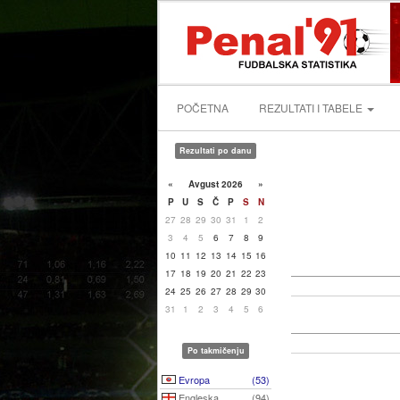
POČETNA
REZULTATI I TABELE
Rezultati po danu
«
Avgust 2026
»
P
U
S
Č
P
S
N
27
28
29
30
31
1
2
3
4
5
6
7
8
9
10
11
12
13
14
15
16
17
18
19
20
21
22
23
24
25
26
27
28
29
30
31
1
2
3
4
5
6
Po takmičenju
Evropa
(53)
Engleska
(94)