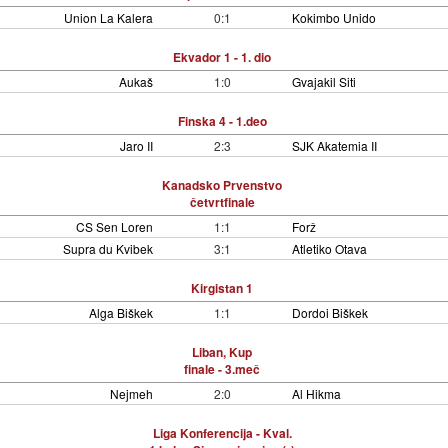
Union La Kalera
0:1
Kokimbo Unido
Ekvador 1 - 1. dio
Aukaš
1:0
Gvajakil Siti
Finska 4 - 1.deo
Jaro II
2:3
SJK Akatemia II
Kanadsko Prvenstvo
četvrtfinale
CS Sen Loren
1:1
Forž
Supra du Kvibek
3:1
Atletiko Otava
Kirgistan 1
Alga Biškek
1:1
Dordoi Biškek
Liban, Kup
finale - 3.meč
Nejmeh
2:0
Al Hikma
Liga Konferencija - Kval.