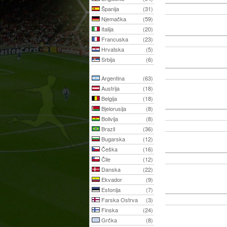
Španija
(31)
Njemačka
(59)
Italija
(20)
Francuska
(23)
Hrvatska
(5)
Srbija
(6)
Argentina
(63)
Austrija
(18)
Belgija
(18)
Bjelorusija
(8)
Bolivija
(8)
Brazil
(36)
Bugarska
(12)
Češka
(16)
Čile
(12)
Danska
(22)
Ekvador
(9)
Estonija
(7)
Farska Ostrva
(3)
Finska
(24)
Grčka
(8)