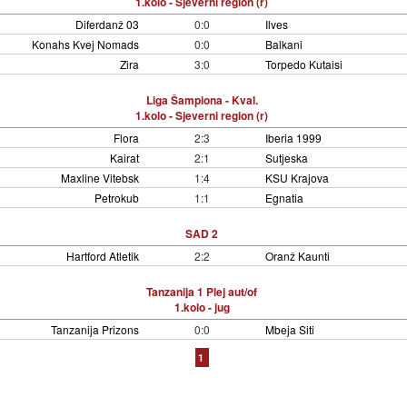
1.kolo - Sjeverni region (r)
Diferdanž 03
0:0
Ilves
Konahs Kvej Nomads
0:0
Balkani
Zira
3:0
Torpedo Kutaisi
Liga Šampiona - Kval.
1.kolo - Sjeverni region (r)
Flora
2:3
Iberia 1999
Kairat
2:1
Sutjeska
Maxline Vitebsk
1:4
KSU Krajova
Petrokub
1:1
Egnatia
SAD 2
Hartford Atletik
2:2
Oranž Kaunti
Tanzanija 1 Plej aut/of
1.kolo - jug
Tanzanija Prizons
0:0
Mbeja Siti
1