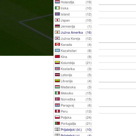
Holandija
(19)
Irska
(10)
Island
(12)
Japan
(10)
Jermenija
(1)
Južna Amerika
(16)
Južna Koreja
(12)
Kanada
(4)
Kazahstan
(8)
Kina
(9)
Kolumbija
(21)
Kostarika
(3)
Letonija
(5)
Litvanija
(4)
Mađarska
(3)
Meksiko
(15)
Norveška
(15)
Paragvaj
(6)
Peru
(13)
Poljska
(24)
Portugalija
(21)
Prijateljski (kl.)
(10)
Prijateljski (r)
(4)