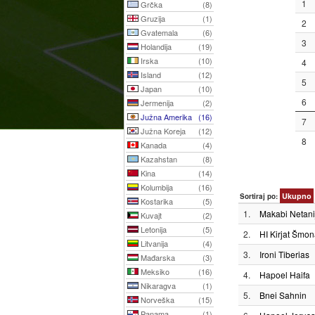
1
Grčka
(8)
Gruzija
(1)
2
Gvatemala
(6)
3
Holandija
(19)
Irska
(10)
4
Island
(12)
5
Japan
(10)
6
Jermenija
(2)
Južna Amerika
(16)
7
Južna Koreja
(12)
8
Kanada
(4)
Kazahstan
(8)
Kina
(14)
Kolumbija
(16)
Ukupno
Sortiraj po:
Kostarika
(5)
1.
Makabi Netani
Kuvajt
(2)
Letonija
(5)
2.
HI Kirjat Šmon
Litvanija
(4)
3.
Ironi Tiberias
Mađarska
(3)
Meksiko
(16)
4.
Hapoel Haifa
Nikaragva
(1)
5.
Bnei Sahnin
Norveška
(15)
Panama
(1)