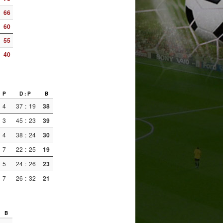
66
60
55
40
P
D : P
B
4
37
:
19
38
3
45
:
23
39
4
38
:
24
30
7
22
:
25
19
5
24
:
26
23
7
26
:
32
21
B