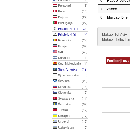
6.
Hapoel Jerusa
Paragvaj
(6)
7.
Ašdod
Peru
(14)
Poljska
(24)
8.
Maccabi Bnei 
Portugalija
(22)
Prijateljski (kl.)
(35)
Makabi Tel Aviv -
Prijateljski (r)
(4)
Makabi Haifa, Hap
Rumunija
(27)
Rusija
(32)
SAD
(43)
Salvador
(1)
Posljednji rezul
Sev. Makedonija
(1)
Sjev. Amerika
(19)
Sjeverna Irska
(5)
Škotska
(29)
Slovačka
(14)
Slovenija
(5)
Švajcarska
(11)
Švedska
(32)
Turska
(12)
Ukrajina
(17)
Urugvaj
(15)
Uzbekistan
(5)