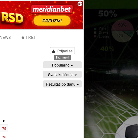
 NEWS
TIKET
Prijavi se
Brzi meni
Popularno
Sva takmičenja
Rezultati po danu
B
79
76