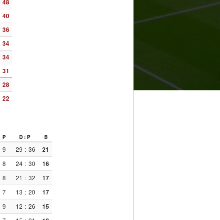
48
40
36
34
34
31
28
22
P
D : P
B
9
29
:
36
21
8
24
:
30
16
8
21
:
32
17
7
13
:
20
17
9
12
:
26
15