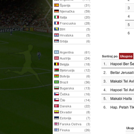
Španija
(31)
3
Njemačka
(59)
4
Italija
(20)
Francuska
(28)
5
BIH
(5)
6
Hrvatska
(5)
Srbija
(6)
Argentina
(61)
Ukupno
Sortiraj po:
Austrija
(24)
1.
Hapoel Ber Š
Belgija
(18)
Bjelorusija
(12)
2.
Beitar Jerusal
Bolivija
(6)
3.
Makabi Tel Avi
Brazil
(36)
Bugarska
(13)
4.
Hapoel Tel Avi
Češka
(16)
5.
Makabi Haifa
Čile
(14)
Danska
(22)
6.
Hap. Petah Ti
Ekvador
(8)
Estonija
(7)
Farska Ostrva
(3)
Ukup
Finska
(26)