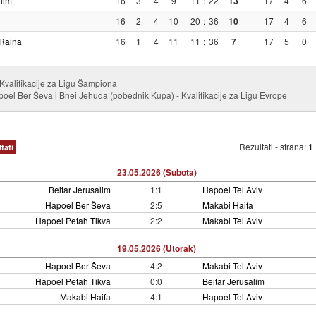
lim
16
3
4
9
11
:
22
13
17
4
6
16
2
4
10
20
:
36
10
17
4
6
Raina
16
1
4
11
11
:
36
7
17
5
0
 Kvalifikacije za Ligu Šampiona
oel Ber Ševa i Bnei Jehuda (pobednik Kupa) - Kvalifikacije za Ligu Evrope
Rezultati - strana:
1
tati
23.05.2026 (Subota)
Beitar Jerusalim
1:1
Hapoel Tel Aviv
Hapoel Ber Ševa
2:5
Makabi Haifa
Hapoel Petah Tikva
2:2
Makabi Tel Aviv
19.05.2026 (Utorak)
Hapoel Ber Ševa
4:2
Makabi Tel Aviv
Hapoel Petah Tikva
0:0
Beitar Jerusalim
Makabi Haifa
4:1
Hapoel Tel Aviv