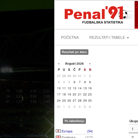
POČETNA
REZULTATI I TABELE
Rezultati po danu
«
Avgust 2026
»
P
U
S
Č
P
S
N
27
28
29
30
31
1
2
3
4
5
6
7
8
9
10
11
12
13
14
15
16
17
18
19
20
21
22
23
24
25
26
27
28
29
30
31
1
2
3
4
5
6
Po takmičenju
Ukup
1
Evropa
(54)
Engleska
(117)
2