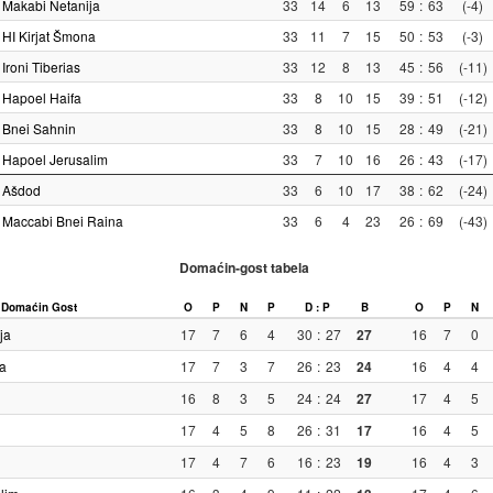
Makabi Netanija
33
14
6
13
59
:
63
(-4)
HI Kirjat Šmona
33
11
7
15
50
:
53
(-3)
Ironi Tiberias
33
12
8
13
45
:
56
(-11)
Hapoel Haifa
33
8
10
15
39
:
51
(-12)
Bnei Sahnin
33
8
10
15
28
:
49
(-21)
Hapoel Jerusalim
33
7
10
16
26
:
43
(-17)
Ašdod
33
6
10
17
38
:
62
(-24)
Maccabi Bnei Raina
33
6
4
23
26
:
69
(-43)
Domaćin-gost tabela
Domaćin
Gost
O
P
N
P
D : P
B
O
P
N
ja
17
7
6
4
30
:
27
27
16
7
0
a
17
7
3
7
26
:
23
24
16
4
4
16
8
3
5
24
:
24
27
17
4
5
17
4
5
8
26
:
31
17
16
4
5
17
4
7
6
16
:
23
19
16
4
3