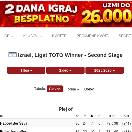
LIGE
KLUBOVI
KVOTER
PROMJENE KVOTA
SPORT
Izrael, Ligat TOTO Winner - Second Stage
1.liga
2.deo
2025/2026
Tabele:
Glavna
Forma
Golovi
Plej of
no
O
P
N
P
D : P
GR
Hapoel Ber Ševa
36
24
7
5
79
:
38
(+41)
Beitar Jerusalim
36
22
10
4
78
:
40
(+38)