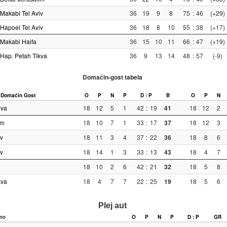
Makabi Tel Aviv
36
19
9
8
75
:
46
(+29)
Hapoel Tel Aviv
36
18
8
10
55
:
38
(+17)
Makabi Haifa
36
15
10
11
66
:
47
(+19)
Hap. Petah Tikva
36
9
13
14
48
:
57
(-9)
Domaćin-gost tabela
Domaćin
Gost
O
P
N
P
D : P
B
O
P
N
eva
18
12
5
1
42
:
19
41
18
12
2
im
18
10
7
1
33
:
17
37
18
12
3
v
18
11
3
4
37
:
22
36
18
8
6
v
18
14
1
3
33
:
13
43
18
4
7
18
10
2
6
42
:
21
32
18
5
8
kva
18
4
7
7
22
:
25
19
18
5
6
Plej aut
no
O
P
N
P
D : P
GR