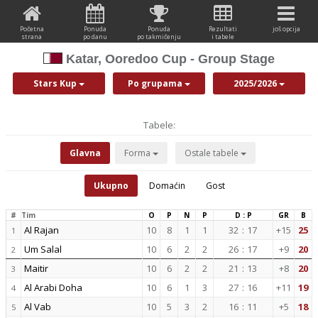
Početna
Ponuda
Ponuda
Rezultati
još opcija
strana
po danu
po takmičenju
i tabele
Katar, Ooredoo Cup - Group Stage
Stars Kup
Po grupama
2025/2026
Tabele:
Glavna
Forma
Ostale tabele
Ukupno
Domaćin
Gost
#
Tim
O
P
N
P
D : P
GR
B
Al Rajan
10
8
1
1
32
:
17
+15
25
1
Um Salal
10
6
2
2
26
:
17
+9
20
2
Maitir
10
6
2
2
21
:
13
+8
20
3
Al Arabi Doha
10
6
1
3
27
:
16
+11
19
4
Al Vab
10
5
3
2
16
:
11
+5
18
5