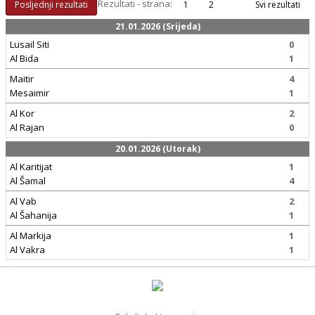
Rezultati - strana:
Posljednji rezultati
1
2
Svi rezultati
21.01.2026 (Srijeda)
Lusail Siti
0
Al Bida
1
Maitir
4
Mesaimir
1
Al Kor
2
Al Rajan
0
20.01.2026 (Utorak)
Al Karitijat
1
Al Šamal
4
Al Vab
2
Al Šahanija
1
Al Markija
1
Al Vakra
1