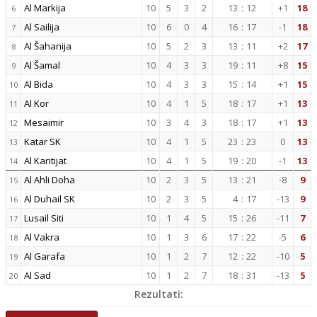
Al Markija
10
5
3
2
13
:
12
+1
18
6
Al Sailija
10
6
0
4
16
:
17
-1
18
7
Al Šahanija
10
5
2
3
13
:
11
+2
17
8
Al Šamal
10
4
3
3
19
:
11
+8
15
9
Al Bida
10
4
3
3
15
:
14
+1
15
10
Al Kor
10
4
1
5
18
:
17
+1
13
11
Mesaimir
10
3
4
3
18
:
17
+1
13
12
Katar SK
10
4
1
5
23
:
23
0
13
13
Al Karitijat
10
4
1
5
19
:
20
-1
13
14
Al Ahli Doha
10
2
3
5
13
:
21
-8
9
15
Al Duhail SK
10
2
3
5
4
:
17
-13
9
16
Lusail Siti
10
1
4
5
15
:
26
-11
7
17
Al Vakra
10
1
3
6
17
:
22
-5
6
18
Al Garafa
10
1
2
7
12
:
22
-10
5
19
Al Sad
10
1
2
7
18
:
31
-13
5
20
Rezultati: