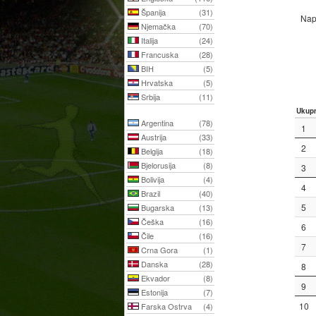
Španija
(31)
Napo
Njemačka
(70)
Italija
(24)
Francuska
(28)
BIH
(5)
Hrvatska
(5)
Srbija
(11)
Ukup
Argentina
(78)
1
Austrija
(33)
2
Belgija
(18)
Bjelorusija
(8)
3
Bolivija
(4)
4
Brazil
(40)
5
Bugarska
(13)
Češka
(16)
6
Čile
(16)
7
Crna Gora
(1)
Danska
(28)
8
Ekvador
(8)
9
Estonija
(7)
10
Farska Ostrva
(4)