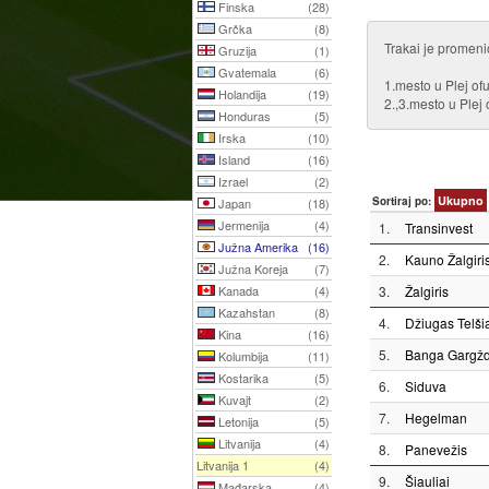
Finska
(28)
Grčka
(8)
Trakai je promenio
Gruzija
(1)
Gvatemala
(6)
1.mesto u Plej of
Holandija
(19)
2.,3.mesto u Plej 
Honduras
(5)
Irska
(10)
Island
(16)
Izrael
(2)
Ukupno
Sortiraj po:
Japan
(18)
Jermenija
(4)
1.
Transinvest
Južna Amerika
(16)
2.
Kauno Žalgiri
Južna Koreja
(7)
Kanada
(4)
3.
Žalgiris
Kazahstan
(8)
4.
Džiugas Telšia
Kina
(16)
5.
Banga Gargžd
Kolumbija
(11)
Kostarika
(5)
6.
Siduva
Kuvajt
(2)
7.
Hegelman
Letonija
(5)
Litvanija
(4)
8.
Panevežis
Litvanija 1
(4)
9.
Šiauliai
Mađarska
(4)