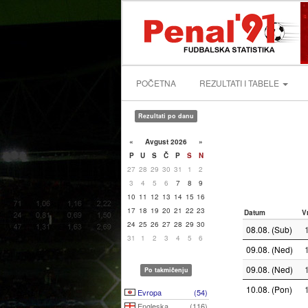
POČETNA
REZULTATI I TABELE
Rezultati po danu
«
Avgust 2026
»
P
U
S
Č
P
S
N
27
28
29
30
31
1
2
3
4
5
6
7
8
9
10
11
12
13
14
15
16
17
18
19
20
21
22
23
Datum
V
24
25
26
27
28
29
30
08.08. (Sub)
31
1
2
3
4
5
6
09.08. (Ned)
09.08. (Ned)
Po takmičenju
10.08. (Pon)
Evropa
(54)
Engleska
(116)