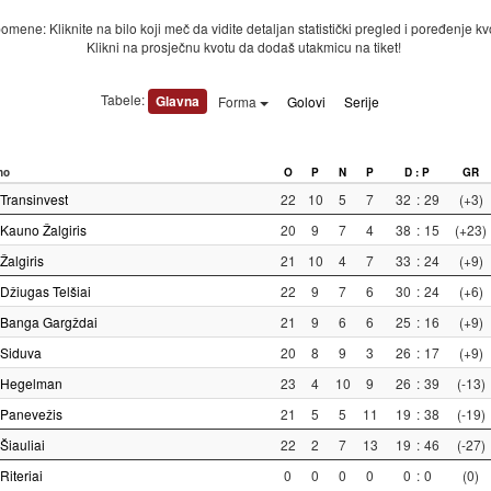
mene: Kliknite na bilo koji meč da vidite detaljan statistički pregled i poređenje kv
Klikni na prosječnu kvotu da dodaš utakmicu na tiket!
Tabele:
Glavna
Forma
Golovi
Serije
no
O
P
N
P
D : P
GR
Transinvest
22
10
5
7
32
:
29
(+3)
Kauno Žalgiris
20
9
7
4
38
:
15
(+23)
Žalgiris
21
10
4
7
33
:
24
(+9)
Džiugas Telšiai
22
9
7
6
30
:
24
(+6)
Banga Gargždai
21
9
6
6
25
:
16
(+9)
Siduva
20
8
9
3
26
:
17
(+9)
Hegelman
23
4
10
9
26
:
39
(-13)
Panevežis
21
5
5
11
19
:
38
(-19)
Šiauliai
22
2
7
13
19
:
46
(-27)
Riteriai
0
0
0
0
0
:
0
(0)