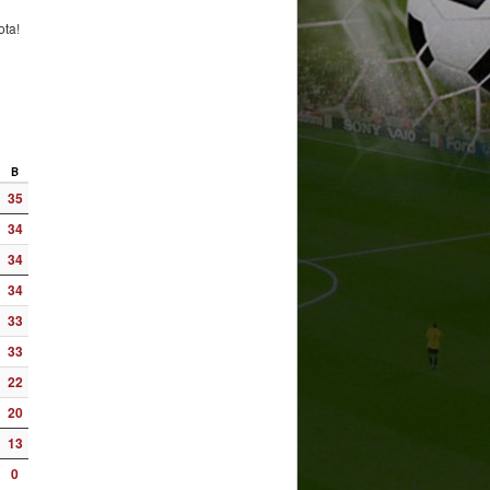
ota!
B
35
34
34
34
33
33
22
20
13
0