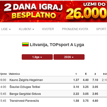
LIGE
KLUBOVI
KVOTER
PROMJENE KVOTA
SPORT
Litvanija, TOPsport A Lyga
1.liga
2026
rijeme
Utakmica
1
X
2
0-2
16:00
Kauno Žalgiris-Hegelman
1.37
4.40
7.10
2.1
14:00
Šiauliai-Džiugas Telšiai
3.10
3.25
2.05
15:45
Banga Gargždai-Siduva
2.22
3.05
2.95
15:45
Transinvest-Panevežis
1.58
3.75
4.60