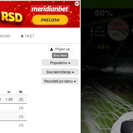
 NEWS
TIKET
Prijavi se
Brzi meni
Popularno
Sva takmičenja
Rezultati po danu
3+
Kl.
0
1.65
(2)
(1)
(1)
(1)