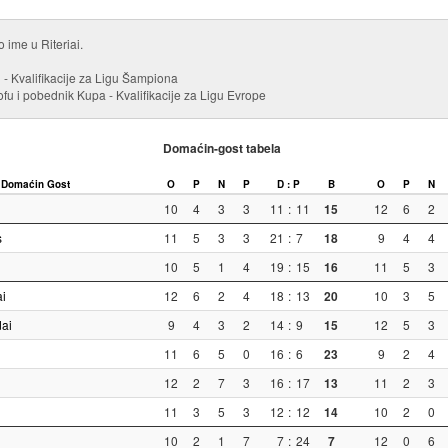
 ime u Riteriai.
u - Kvalifikacije za Ligu Šampiona
ofu i pobednik Kupa - Kvalifikacije za Ligu Evrope
Domaćin-gost tabela
Domaćin
Gost
O
P
N
P
D : P
B
O
P
N
10
4
3
3
11
:
11
15
12
6
2
s
11
5
3
3
21
:
7
18
9
4
4
10
5
1
4
19
:
15
16
11
5
3
i
12
6
2
4
18
:
13
20
10
3
5
ai
9
4
3
2
14
:
9
15
12
5
3
11
6
5
0
16
:
6
23
9
2
4
12
2
7
3
16
:
17
13
11
2
3
11
3
5
3
12
:
12
14
10
2
0
10
2
1
7
7
:
24
7
12
0
6