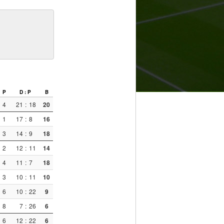
P
D : P
B
4
21
:
18
20
1
17
:
8
16
3
14
:
9
18
2
12
:
11
14
4
11
:
7
18
3
10
:
11
10
6
10
:
22
9
8
7
:
26
6
6
12
:
22
6