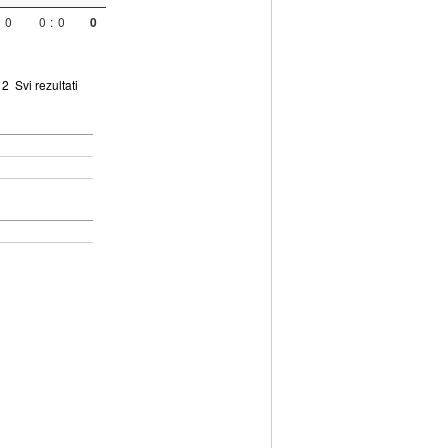
0
0
:
0
0
2
Svi rezultati