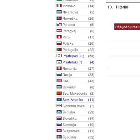
Meksiko
(14)
10.
Riteriai
Nikaragva
(5)
Norveška
(26)
Panama
(6)
Posljednji rezul
Paragvaj
(6)
Peru
(17)
Poljska
(26)
Portugalija
(22)
Prijateljski (kl.)
(53)
Prijateljski (r)
(4)
Rumunija
(27)
Rusija
(33)
SAD
(43)
Salvador
(6)
Sev. Makedonija
(2)
Sjev. Amerika
(11)
Sjeverna Irska
(7)
Škotska
(29)
Slovačka
(14)
Slovenija
(10)
Švajcarska
(11)
Švedska
(32)