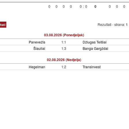
0
0
0
0
0
:
0
0
0
0
0
Rezultati - strana:
1
tati
03.08.2026 (Ponedjeljak)
Panevežis
1:1
Džiugas Telšiai
Šiauliai
1:3
Banga Gargždai
02.08.2026 (Nedjelja)
Hegelman
1:2
Transinvest