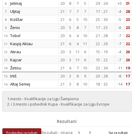
Jelimaj
20
8
7
5
29
:
24
+5
31
6
Uljitaj
21
7
7
7
17
:
21
-4
28
7
Kizilžar
21
6
5
10
25
:
30
-5
23
8
Ženis
20
5
8
7
17
:
23
-6
23
9
Tobol
20
6
4
10
21
:
28
-7
22
10
Kaspij Aktau
21
6
4
11
22
:
29
-7
22
11
Atirau
20
3
11
6
15
:
19
-4
20
12
Kajzar
20
3
11
6
15
:
22
-7
20
13
Žetisu
21
4
7
10
23
:
34
-11
19
14
Irtiš
20
3
8
9
20
:
28
-8
17
15
Altaj Semej
21
3
8
10
18
:
32
-14
17
16
1.mesto - Kvalifikacije za Ligu Šampiona
2. i 3.mesto i pobednik Kupa - Kvalifikacije za Ligu Evrope
Rezultati:
Rezultati - strana:
Posljednji rezultati
1
2
Svi rezultati