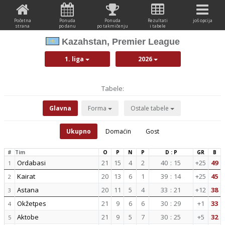
Početna
Ponuda
Ponuda
Rezultati
još opcija
strana
po danu
po takmičenju
i tabele
Kazahstan, Premier League
1. liga
2026
Tabele:
Glavna
Forma
Ostale tabele
Ukupno
Domaćin
Gost
#
Tim
O
P
N
P
D : P
GR
B
Ordabasi
21
15
4
2
40
:
15
+25
49
1
Kairat
20
13
6
1
39
:
14
+25
45
2
Astana
20
11
5
4
33
:
21
+12
38
3
Okžetpes
21
9
6
6
30
:
29
+1
33
4
Aktobe
21
9
5
7
30
:
25
+5
32
5