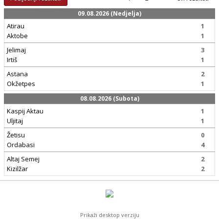
09.08.2026 (Nedjelja)
Atirau
1
Aktobe
1
Jelimaj
3
Irtiš
1
Astana
2
Okžetpes
1
08.08.2026 (Subota)
Kaspij Aktau
1
Uljitaj
1
Žetisu
0
Ordabasi
4
Altaj Semej
2
Kizilžar
2
Prikaži desktop verziju