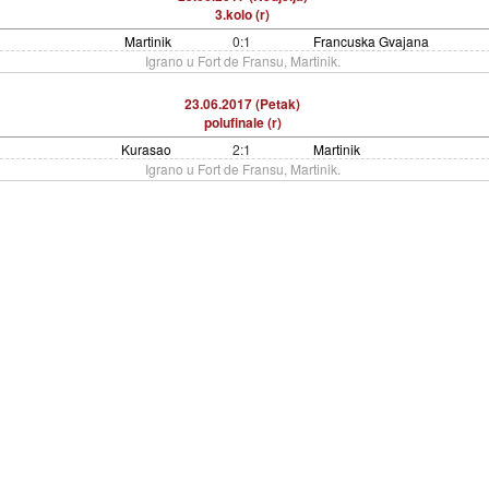
3.kolo (r)
Martinik
0:1
Francuska Gvajana
Igrano u Fort de Fransu, Martinik.
23.06.2017 (Petak)
polufinale (r)
Kurasao
2:1
Martinik
Igrano u Fort de Fransu, Martinik.