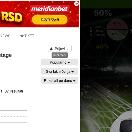
 NEWS
TIKET
Prijavi se
stage
Brzi meni
Popularno
Sva takmičenja
Rezultati po danu
:
1
Svi rezultati