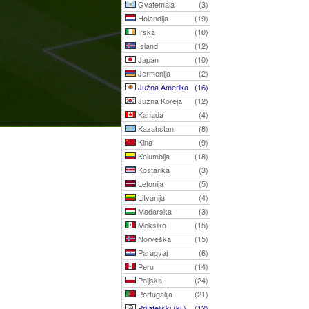
Gvatemala
(3)
Holandija
(19)
Irska
(10)
Island
(12)
Japan
(10)
Jermenija
(2)
Južna Amerika
(16)
Južna Koreja
(12)
Kanada
(4)
Kazahstan
(8)
Kina
(9)
Kolumbija
(18)
Kostarika
(3)
Letonija
(5)
Litvanija
(4)
Mađarska
(3)
Meksiko
(15)
Norveška
(15)
Paragvaj
(6)
Peru
(14)
Poljska
(24)
Portugalija
(21)
Prijateljski (kl.)
(12)