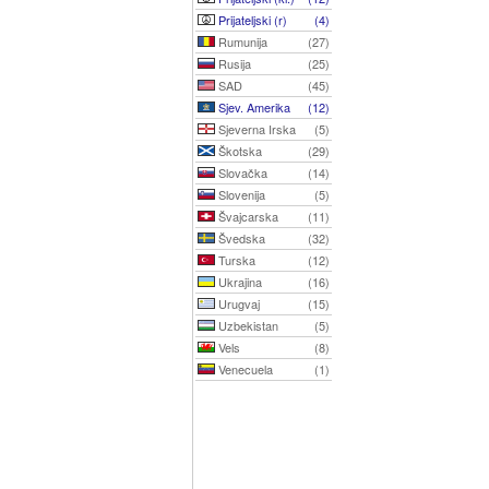
Prijateljski (r)
(4)
Rumunija
(27)
Rusija
(25)
SAD
(45)
Sjev. Amerika
(12)
Sjeverna Irska
(5)
Škotska
(29)
Slovačka
(14)
Slovenija
(5)
Švajcarska
(11)
Švedska
(32)
Turska
(12)
Ukrajina
(16)
Urugvaj
(15)
Uzbekistan
(5)
Vels
(8)
Venecuela
(1)