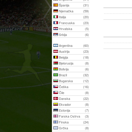
Španija
(31)
Njemačka
(59)
Italija
(20)
Francuska
(23)
Hrvatska
(5)
Srbija
(6)
Argentina
(60)
Austrija
(23)
Belgija
(18)
Bjelorusija
(8)
Bolivija
(6)
Brazil
(32)
Bugarska
(12)
Češka
(16)
Čile
(8)
Danska
(22)
Ekvador
(8)
Estonija
(7)
Farska Ostrva
(3)
Finska
(24)
Grčka
(8)