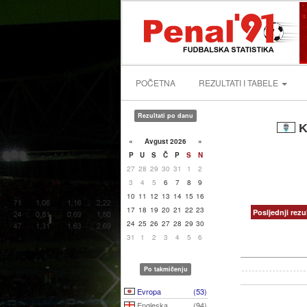
POČETNA
REZULTATI I TABELE
Rezultati po danu
K
«
Avgust 2026
»
P
U
S
Č
P
S
N
27
28
29
30
31
1
2
3
4
5
6
7
8
9
10
11
12
13
14
15
16
17
18
19
20
21
22
23
Posljednji rezul
24
25
26
27
28
29
30
31
1
2
3
4
5
6
Po takmičenju
Evropa
(53)
Engleska
(94)