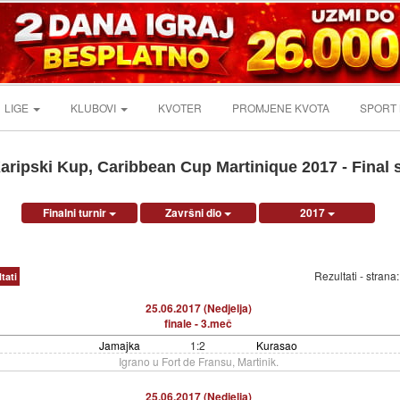
LIGE
KLUBOVI
KVOTER
PROMJENE KVOTA
SPORT
aripski Kup, Caribbean Cup Martinique 2017 - Final 
Finalni turnir
Završni dio
2017
Rezultati - strana
tati
25.06.2017 (Nedjelja)
finale - 3.meč
Jamajka
1:2
Kurasao
Igrano u Fort de Fransu, Martinik.
25.06.2017 (Nedjelja)