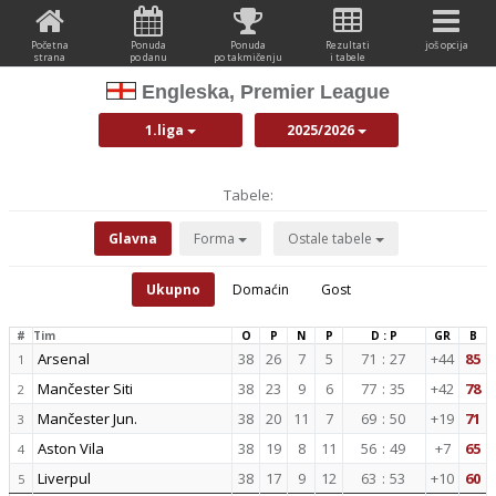
Početna
Ponuda
Ponuda
Rezultati
još opcija
strana
po danu
po takmičenju
i tabele
Engleska, Premier League
1.liga
2025/2026
Tabele:
Glavna
Forma
Ostale tabele
Ukupno
Domaćin
Gost
#
Tim
O
P
N
P
D : P
GR
B
Arsenal
38
26
7
5
71
:
27
+44
85
1
Mančester Siti
38
23
9
6
77
:
35
+42
78
2
Mančester Jun.
38
20
11
7
69
:
50
+19
71
3
Aston Vila
38
19
8
11
56
:
49
+7
65
4
Liverpul
38
17
9
12
63
:
53
+10
60
5