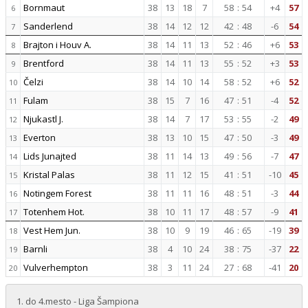
Bornmaut
38
13
18
7
58
:
54
+4
57
6
Sanderlend
38
14
12
12
42
:
48
-6
54
7
Brajton i Houv A.
38
14
11
13
52
:
46
+6
53
8
Brentford
38
14
11
13
55
:
52
+3
53
9
Čelzi
38
14
10
14
58
:
52
+6
52
10
Fulam
38
15
7
16
47
:
51
-4
52
11
Njukastl J.
38
14
7
17
53
:
55
-2
49
12
Everton
38
13
10
15
47
:
50
-3
49
13
Lids Junajted
38
11
14
13
49
:
56
-7
47
14
Kristal Palas
38
11
12
15
41
:
51
-10
45
15
Notingem Forest
38
11
11
16
48
:
51
-3
44
16
Totenhem Hot.
38
10
11
17
48
:
57
-9
41
17
Vest Hem Jun.
38
10
9
19
46
:
65
-19
39
18
Barnli
38
4
10
24
38
:
75
-37
22
19
Vulverhempton
38
3
11
24
27
:
68
-41
20
20
1. do 4.mesto - Liga Šampiona