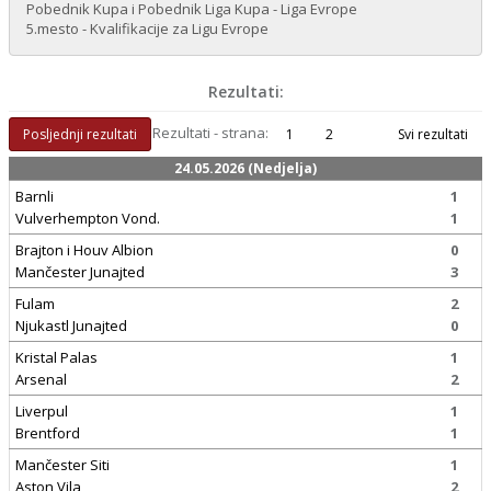
Pobednik Kupa i Pobednik Liga Kupa - Liga Evrope
5.mesto - Kvalifikacije za Ligu Evrope
Rezultati:
Rezultati - strana:
Posljednji rezultati
1
2
Svi rezultati
24.05.2026 (Nedjelja)
Barnli
1
Vulverhempton Vond.
1
Brajton i Houv Albion
0
Mančester Junajted
3
Fulam
2
Njukastl Junajted
0
Kristal Palas
1
Arsenal
2
Liverpul
1
Brentford
1
Mančester Siti
1
Aston Vila
2