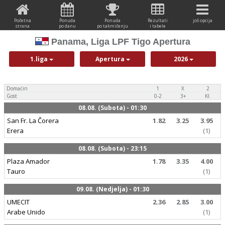
Početna
Ponuda
Ponuda
Rezultati
još opcija
strana
po danu
po takmičenju
i tabele
Panama, Liga LPF Tigo Apertura
1.liga
Apertura
2026
Domaćin
1
X
2
Gost
0-2
3+
Kl.
08.08. (Subota) - 01:30
San Fr. La Čorera
1.82
3.25
3.95
Erera
(1)
08.08. (Subota) - 23:15
Plaza Amador
1.78
3.35
4.00
Tauro
(1)
09.08. (Nedjelja) - 01:30
UMECIT
2.36
2.85
3.00
Arabe Unido
(1)