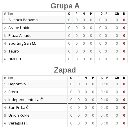
Grupa A
#
Tim
O
P
N
P
D : P
GR
B
Alijanca Panama
0
0
0
0
0
:
0
0
0
1
Arabe Unido
0
0
0
0
0
:
0
0
0
2
Plaza Amador
0
0
0
0
0
:
0
0
0
3
Sporting San M.
0
0
0
0
0
:
0
0
0
4
Tauro
0
0
0
0
0
:
0
0
0
5
UMECIT
0
0
0
0
0
:
0
0
0
6
Zapad
#
Tim
O
P
N
P
D : P
GR
B
Deportivo U.
0
0
0
0
0
:
0
0
0
1
Erera
0
0
0
0
0
:
0
0
0
2
Independiente La Č.
0
0
0
0
0
:
0
0
0
3
San Fr. La Č.
0
0
0
0
0
:
0
0
0
4
Union Kokle
0
0
0
0
0
:
0
0
0
5
Veraguas J.
0
0
0
0
0
:
0
0
0
6