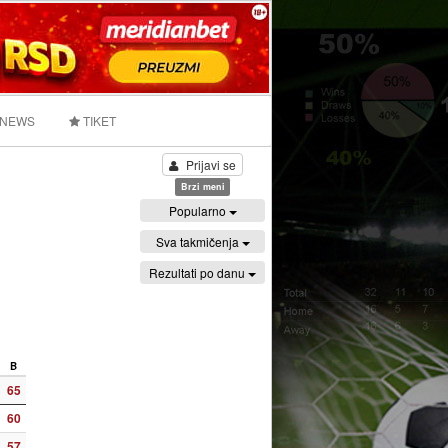
 NEWS
TIKET
Prijavi se
Brzi meni
Popularno
Sva takmičenja
Rezultati po danu
B
65
60
57