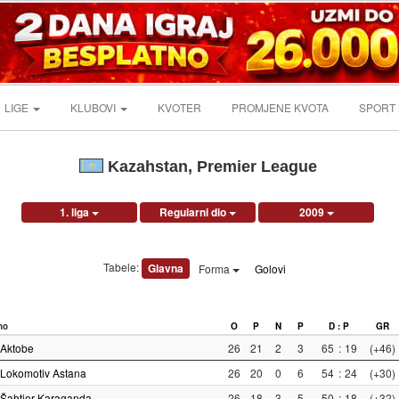
LIGE
KLUBOVI
KVOTER
PROMJENE KVOTA
SPORT
Kazahstan, Premier League
1. liga
Regularni dio
2009
Tabele:
Glavna
Forma
Golovi
no
O
P
N
P
D : P
GR
Aktobe
26
21
2
3
65
:
19
(+46)
Lokomotiv Astana
26
20
0
6
54
:
24
(+30)
Šahtjor Karaganda
26
18
3
5
50
:
18
(+32)