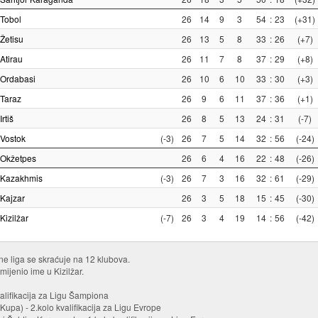
Tobol
26
14
9
3
54
:
23
(+31)
Žetisu
26
13
5
8
33
:
26
(+7)
Atirau
26
11
7
8
37
:
29
(+8)
Ordabasi
26
10
6
10
33
:
30
(+3)
Taraz
26
9
6
11
37
:
36
(+1)
Irtiš
26
8
5
13
24
:
31
(-7)
Vostok
(-3)
26
7
5
14
32
:
56
(-24)
Okžetpes
26
6
4
16
22
:
48
(-26)
Kazakhmis
(-3)
26
7
3
16
32
:
61
(-29)
Kajzar
26
3
5
18
15
:
45
(-30)
Kizilžar
(-7)
26
3
4
19
14
:
56
(-42)
e liga se skraćuje na 12 klubova.
omijenio ime u Kizilžar.
valifikacija za Ligu Šampiona
Kupa) - 2.kolo kvalifikacija za Ligu Evrope