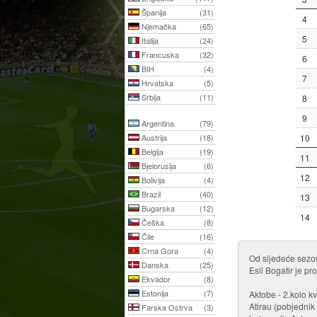
Španija
(31)
4
Njemačka
(65)
5
Italija
(24)
Francuska
(32)
6
BIH
(4)
7
Hrvatska
(5)
Srbija
(11)
8
9
Argentina
(79)
Austrija
(18)
10
Belgija
(19)
11
Bjelorusija
(6)
12
Bolivija
(4)
Brazil
(40)
13
Bugarska
(12)
14
Češka
(8)
Čile
(16)
Crna Gora
(4)
Od sljedeće sezon
Danska
(25)
Esil Bogatir je pr
Ekvador
(8)
Estonija
(7)
Aktobe - 2.kolo k
Atirau (pobjednik 
Farska Ostrva
(3)