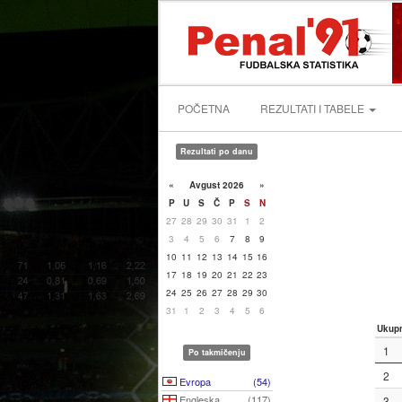
POČETNA
REZULTATI I TABELE
Rezultati po danu
«
Avgust 2026
»
P
U
S
Č
P
S
N
27
28
29
30
31
1
2
3
4
5
6
7
8
9
10
11
12
13
14
15
16
17
18
19
20
21
22
23
24
25
26
27
28
29
30
31
1
2
3
4
5
6
Ukup
1
Po takmičenju
2
Evropa
(54)
Engleska
(117)
3