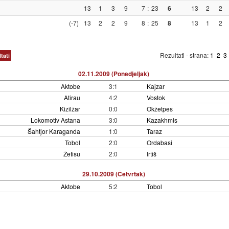
13
1
3
9
7
:
23
6
13
2
2
(-7)
13
2
2
9
8
:
25
8
13
1
2
Rezultati - strana:
1
2
3
tati
02.11.2009 (Ponedjeljak)
Aktobe
3:1
Kajzar
Atirau
4:2
Vostok
Kizilžar
0:0
Okžetpes
Lokomotiv Astana
3:0
Kazakhmis
Šahtjor Karaganda
1:0
Taraz
Tobol
2:0
Ordabasi
Žetisu
2:0
Irtiš
29.10.2009 (Četvrtak)
Aktobe
5:2
Tobol