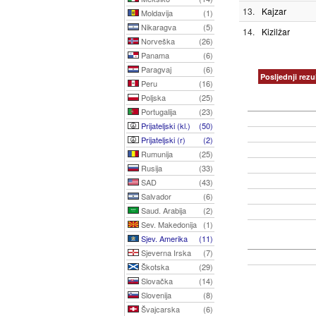
13.
Kajzar
Moldavija
(1)
Nikaragva
(5)
14.
Kizilžar
Norveška
(26)
Panama
(6)
Paragvaj
(6)
Posljednji rezul
Peru
(16)
Poljska
(25)
Portugalija
(23)
Prijateljski (kl.)
(50)
Prijateljski (r)
(2)
Rumunija
(25)
Rusija
(33)
SAD
(43)
Salvador
(6)
Saud. Arabija
(2)
Sev. Makedonija
(1)
Sjev. Amerika
(11)
Sjeverna Irska
(7)
Škotska
(29)
Slovačka
(14)
Slovenija
(8)
Švajcarska
(6)