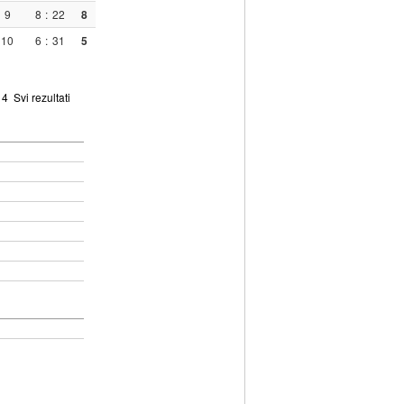
9
8
:
22
8
10
6
:
31
5
4
Svi rezultati