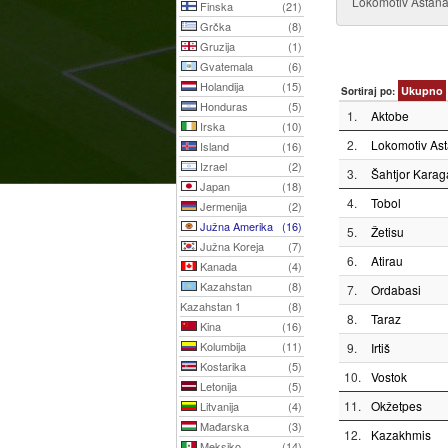
Lokomotiv Astana 
Finska
(21)
Grčka
(8)
Gruzija
(1)
Gvatemala
(6)
Holandija
(15)
Ukupno
Sortiraj po:
Honduras
(5)
1.
Aktobe
Irska
(10)
2.
Lokomotiv As
Island
(16)
Izrael
(2)
3.
Šahtjor Kara
Japan
(18)
4.
Tobol
Jermenija
(2)
Južna Amerika
(16)
5.
Žetisu
Južna Koreja
(7)
6.
Atirau
Kanada
(4)
Kazahstan
(8)
7.
Ordabasi
Kazahstan 1
(8)
8.
Taraz
Kina
(16)
Kolumbija
(11)
9.
Irtiš
Kostarika
(5)
10.
Vostok
Letonija
(5)
11.
Okžetpes
Litvanija
(4)
Mađarska
(3)
12.
Kazakhmis
Meksiko
(14)