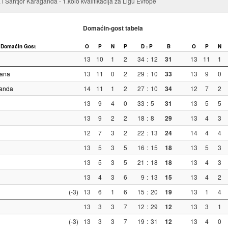
i Šahtjor Karaganda - 1.kolo kvalifikacija za Ligu Evrope
Domaćin-gost tabela
Domaćin
Gost
O
P
N
P
D : P
B
O
P
N
13
10
1
2
34
:
12
31
13
11
1
tana
13
11
0
2
29
:
10
33
13
9
0
ganda
14
11
1
2
27
:
10
34
12
7
2
13
9
4
0
33
:
5
31
13
5
5
13
9
2
2
18
:
8
29
13
4
3
12
7
3
2
22
:
13
24
14
4
4
13
5
3
5
16
:
15
18
13
5
3
13
5
3
5
21
:
18
18
13
4
3
13
4
3
6
9
:
13
15
13
4
2
(-3)
13
6
1
6
15
:
20
19
13
1
4
13
3
3
7
12
:
29
12
13
3
1
(-3)
13
3
3
7
19
:
31
12
13
4
0