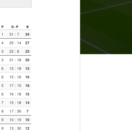
P
D : P
B
1
31
:
7
34
4
25
:
14
27
3
23
:
8
23
3
21
:
18
20
6
15
:
18
15
6
15
:
16
16
5
17
:
15
18
6
16
:
18
15
7
15
:
18
14
8
17
:
36
7
9
10
:
19
10
9
13
:
30
12