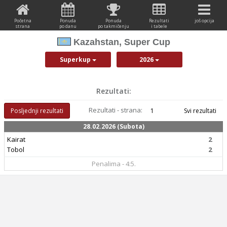
Početna
Ponuda
Ponuda
Rezultati
još opcija
strana
po danu
po takmičenju
i tabele
Kazahstan, Super Cup
Superkup
2026
Rezultati:
Rezultati - strana:
Posljednji rezultati
1
Svi rezultati
28.02.2026 (Subota)
Kairat
2
Tobol
2
Penalima - 4:5.