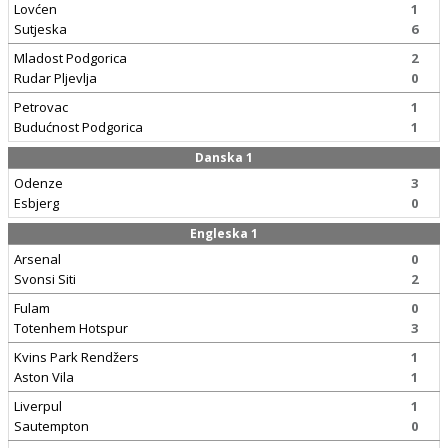
Lovćen
1
Sutjeska
6
Mladost Podgorica
2
Rudar Pljevlja
0
Petrovac
1
Budućnost Podgorica
1
Danska 1
Odenze
3
Esbjerg
0
Engleska 1
Arsenal
0
Svonsi Siti
2
Fulam
0
Totenhem Hotspur
3
Kvins Park Rendžers
1
Aston Vila
1
Liverpul
1
Sautempton
0