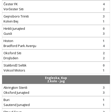
Čester FK
4
Vorčester Siti
2
Gejnsboro Triniti
3
Kolvin Bej
1
Hinkli Junajted
0
Guisli
3
Histon
1
Bradford Park Avenju
4
Oksford Siti
2
Drojlsden
2
Stalibridž Seltik
0
Voksol Motors
1
Engleska, Kup
2.kolo - jug
Akrington Stenli
3
Oksford Junajted
3
Buri
1
Sautend Junajted
1