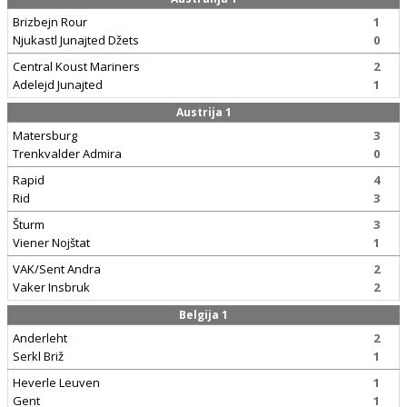
Brizbejn Rour
1
Njukastl Junajted Džets
0
Central Koust Mariners
2
Adelejd Junajted
1
Austrija 1
Matersburg
3
Trenkvalder Admira
0
Rapid
4
Rid
3
Šturm
3
Viener Nojštat
1
VAK/Sent Andra
2
Vaker Insbruk
2
Belgija 1
Anderleht
2
Serkl Briž
1
Heverle Leuven
1
Gent
1