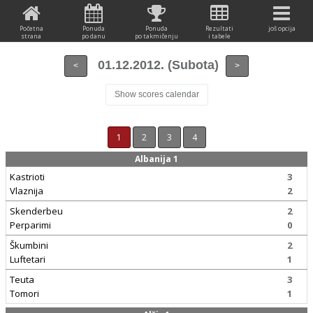
Početna
Ponuda
Ponuda
Rezultati
još opcija
strana
po danu
po takmičenju
i tabele
01.12.2012. (Subota)
<
>
Show scores calendar
1
2
3
4
Albanija 1
Kastrioti
3
Vlaznija
2
Skenderbeu
2
Perparimi
0
Škumbini
2
Luftetari
1
Teuta
3
Tomori
1