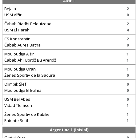
Alžir 1
Bejaia
2
USM Alžir
0
Čabab Riadhi Belouizdad
2
USM El Harah
4
CS Konstantin
2
Čabab Aures Batna
0
Mouloudija Alžir
1
Čabab Ahli Bordž Bu Areridž
1
Mouloudija Oran
1
Ženes Sportiv de la Saoura
0
Olimpik Šlef
0
Mouloudija El Eulma
0
USM Bel Abes
0
Vidad Tlemsen
1
Ženes Sportiv de Kabilie
1
Entente Setif
1
Argentina 1 (Inisial)
Godoj Kruz
0