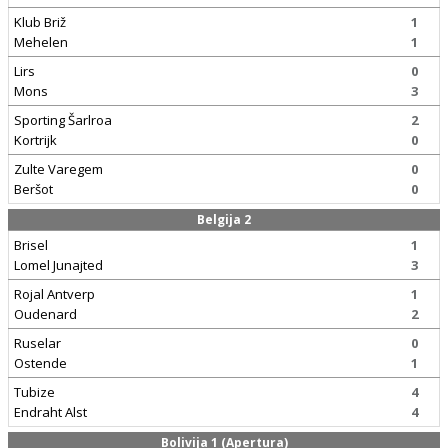
Klub Briž
1
Mehelen
1
Lirs
0
Mons
3
Sporting Šarlroa
2
Kortrijk
0
Zulte Varegem
0
Beršot
0
Belgija 2
Brisel
1
Lomel Junajted
3
Rojal Antverp
1
Oudenard
2
Ruselar
0
Ostende
1
Tubize
4
Endraht Alst
4
Bolivija 1 (Apertura)