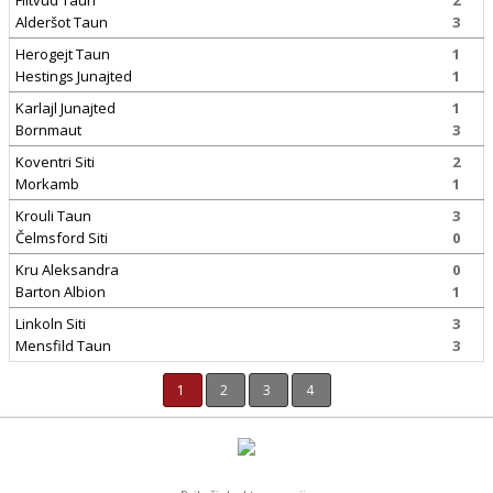
Flitvud Taun
2
Alderšot Taun
3
Herogejt Taun
1
Hestings Junajted
1
Karlajl Junajted
1
Bornmaut
3
Koventri Siti
2
Morkamb
1
Krouli Taun
3
Čelmsford Siti
0
Kru Aleksandra
0
Barton Albion
1
Linkoln Siti
3
Mensfild Taun
3
1
2
3
4