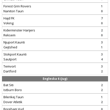
Forest Grin Rovers
1
Naniton Taun
0
Hajd FK
7
Voking
0
Kiderminster Harijers
2
Reksem
0
Njuport Kaunti
3
Gejtshed
1
Stokport Kaunti
3
Sautport
4
Temvort
3
Dartford
2
Engleska 6 (Jug)
Bat Siti
2
Istburn Boro
2
Bilerikej Taun
1
Dover Atletik
2
Boreham Vud
0