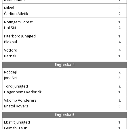
Milvol
0
Čarlton Atletik
0
Notingem Forest
1
Hal Siti
2
Piterboro Junajted
1
Blekpul
4
Votford
4
Barnsli
1
Engleska 4
Ročdejl
2
Jork Siti
3
Torki Junajted
2
Dagenhem i Redbridž
1
Vikomb Vonderers
2
Bristol Rovers
0
Engleska 5
Ebsflit Junajted
1
Grimzbi Taun
1