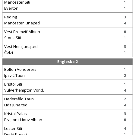
Mančester Siti
1
Everton
1
Reding
3
Mančester Junajted
4
Vest Bromvič Albion
0
Stouk Siti
1
Vest Hem Junajted
3
Čelzi
1
Engleska 2
Bolton Vonderers
1
Ipsvič Taun
2
Bristol Siti
1
Vulverhempton Vond.
4
Hadersfild Taun
2
Lids Junajted
4
Kristal Palas
3
Brajton i Houv Albion
0
Lester Siti
4
Derbi Kaunti
1