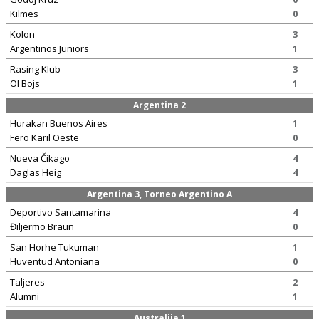
Kilmes
0
Kolon
3
Argentinos Juniors
1
Rasing Klub
3
Ol Bojs
1
Argentina 2
Hurakan Buenos Aires
1
Fero Karil Oeste
0
Nueva Čikago
4
Daglas Heig
4
Argentina 3, Torneo Argentino A
Deportivo Santamarina
4
Điljermo Braun
0
San Horhe Tukuman
1
Huventud Antoniana
0
Taljeres
2
Alumni
1
Australija 1