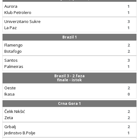
Aurora
1
Klub Petrolero
1
Univerzitario Sukre
3
La Paz
1
Brazil 1
Flamengo
2
Botafogo
2
Santos
3
Palmeiras
1
Brazil 3 - 2.faza
finale - istok
Oeste
2
Ikasa
0
Crna Gora 1
Čelik Nikšić
2
Zeta
2
Grbalj
2
Jedinstvo B.Polje
1