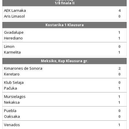
1/8 finala II
AEK Larnaka
4
Aris Limasol
0
Kostarika 1 Klausura
Gvadalupe
1
Herediano
1
Limon
0
Karmelita
1
Meksiko, Kup Klausura gr.
Kimarones de Sonora
2
Keretaro
0
Klub Selaja
0
Pačuka
1
Mursielagos
1
Nekaksa
1
Puebla
0
Oaksaka
0
Venados
1