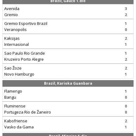
Brazil, Gaučo 1.dio
Avenida
3
Gremio
2
Gremio Esportivo Brazil
1
Veranopolis
0
Kaksijas
2
Internasional
1
Sao Paulo Rio Grande
1
Kruzeiro Porto Alegre
2
Sao Žoze
2
Novo Hamburgo
1
Brazil, Karioka Guanbara
Flamengo
1
Bangu
0
Fluminense
0
Portugeza Rio de Žaneiro
0
Kabofriense
2
Vasko da Gama
1