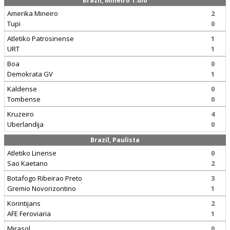
Brazil, Mineiro 1.dio
Amerika Mineiro
2
Tupi
0
Atletiko Patrosinense
1
URT
1
Boa
0
Demokrata GV
1
Kaldense
0
Tombense
0
Kruzeiro
4
Uberlandija
0
Brazil, Paulista
Atletiko Linense
0
Sao Kaetano
2
Botafogo Ribeirao Preto
3
Gremio Novorizontino
1
Korintijans
2
AFE Feroviaria
1
Mirasol
0