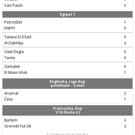
Sao Paulo
2
Egipat 1
Petrodžet
1
ENPPI
0
Talaea El Džaiš
0
Al Dakhlija
2
Vadi Degla
0
Tanta
0
Zamalek
0
El Masri Klub
1
Engleska, Liga Kup
polufinale - 3.meč
Arsenal
2
Čelzi
1
Francuska, Kup
1/16 finala (r)
Bješem
2
Grenobl Fut 38
2
2:2 nakon produžetaka.