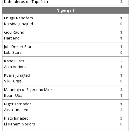
Kafetaleros de Tapačula
2
Nigerija 1
Enugu Rendžers
1
Katsina Junajted
0
Gou Raund
1
Hartlend
1
Jobi Dezert Stars
1
Lobi Stars
0
Kano Pilars
2
Abia Voriors
1
Kvara Junajted
1
Viki Turist
0
Mauntajn of Fajer end Mirikls
2
Ifeani Uba
1
Niger Tornados
1
Akva Junajted
2
Plato Junajted
3
El Kanemi Voriors
0