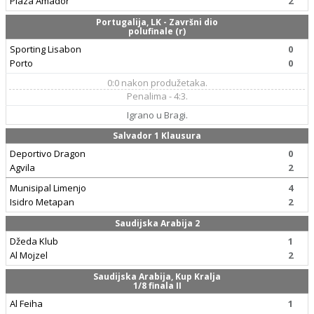
Plaza Amador
2
Portugalija, LK - Završni dio
polufinale (r)
Sporting Lisabon
0
Porto
0
0:0 nakon produžetaka.
Penalima - 4:3.
Igrano u Bragi.
Salvador 1 Klausura
Deportivo Dragon
0
Agvila
2
Munisipal Limenjo
4
Isidro Metapan
2
Saudijska Arabija 2
Džeda Klub
1
Al Mojzel
2
Saudijska Arabija, Kup Kralja
1/8 finala II
Al Feiha
1