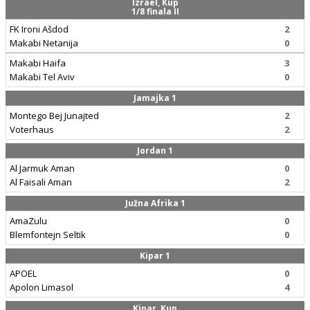
Izrael, Kup
1/8 finala II
FK Ironi Ašdod
2
Makabi Netanija
0
Makabi Haifa
3
Makabi Tel Aviv
0
Jamajka 1
Montego Bej Junajted
2
Voterhaus
2
Jordan 1
Al Jarmuk Aman
0
Al Faisali Aman
2
Južna Afrika 1
AmaZulu
0
Blemfontejn Seltik
0
Kipar 1
APOEL
0
Apolon Limasol
4
Kipar, Kup