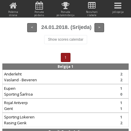
Početna
Ponuda
Ponuda
Rezultati
još opcija
strana
po danu
po takmičenju
i tabele
24.01.2018. (Srijeda)
<
>
Show scores calendar
1
Belgija 1
Anderleht
2
Vasland - Beveren
2
Eupen
1
Sporting Šarlroa
0
Rojal Antverp
1
Gent
1
Sporting Lokeren
1
Rasing Genk
2