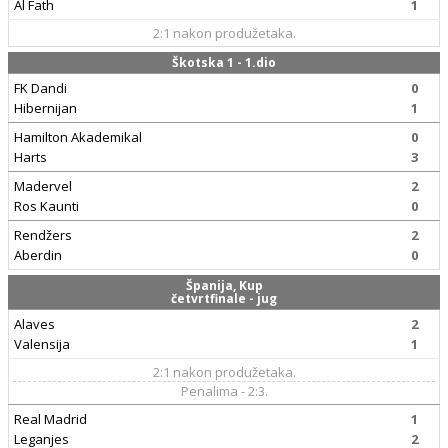
Al Fath
1
2:1 nakon produžetaka.
Škotska 1 - 1.dio
FK Dandi
0
Hibernijan
1
Hamilton Akademikal
0
Harts
3
Madervel
2
Ros Kaunti
0
Rendžers
2
Aberdin
0
Španija, Kup
četvrtfinale - jug
Alaves
2
Valensija
1
2:1 nakon produžetaka.
Penalima - 2:3.
Real Madrid
1
Leganjes
2