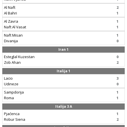
Al Naft
2
Al Bahri
1
Al Zavra
1
Naft Al Vasat
1
Naft Misan
1
Divanija
0
Iran 1
Esteglal Kuzestan
0
Zob Ahan
2
Italija 1
Lacio
3
Udineze
0
Sampdorija
1
Roma
1
Italija 3 A
Pjaćenca
1
Robur Siena
2