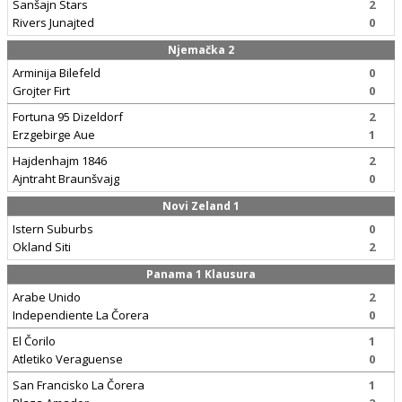
Sanšajn Stars
2
Rivers Junajted
0
Njemačka 2
Arminija Bilefeld
0
Grojter Firt
0
Fortuna 95 Dizeldorf
2
Erzgebirge Aue
1
Hajdenhajm 1846
2
Ajntraht Braunšvajg
0
Novi Zeland 1
Istern Suburbs
0
Okland Siti
2
Panama 1 Klausura
Arabe Unido
2
Independiente La Čorera
0
El Čorilo
1
Atletiko Veraguense
0
San Francisko La Čorera
1