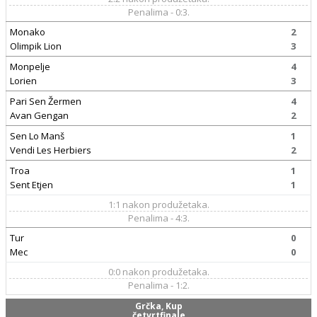
Penalima - 0:3.
Monako
2
Olimpik Lion
3
Monpelje
4
Lorien
3
Pari Sen Žermen
4
Avan Gengan
2
Sen Lo Manš
1
Vendi Les Herbiers
2
Troa
1
Sent Etjen
1
1:1 nakon produžetaka.
Penalima - 4:3.
Tur
0
Mec
0
0:0 nakon produžetaka.
Penalima - 1:2.
Grčka, Kup
četvrtfinale