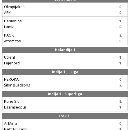
Olimpijakos
0
AEK
0
Panionios
1
Lamia
0
PAOK
2
Atromitos
0
Holandija 1
Utreht
1
Fejenord
1
Indija 1 - I Liga
NEROKA
0
Šilong Ladžong
2
Indija 1 - Superliga
Pune Siti
2
Džamšedpur
1
Irak 1.
Al Mina
0
Naft Al Junob
1