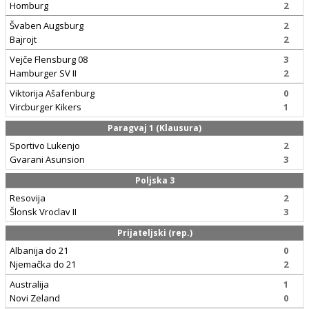
Homburg
2
Švaben Augsburg
2
Bajrojt
2
Vejče Flensburg 08
3
Hamburger SV II
2
Viktorija Ašafenburg
0
Vircburger Kikers
1
Paragvaj 1 (Klausura)
Sportivo Lukenjo
2
Gvarani Asunsion
3
Poljska 3
Resovija
2
Šlonsk Vroclav II
3
Prijateljski (rep.)
Albanija do 21
0
Njemačka do 21
2
Australija
1
Novi Zeland
0