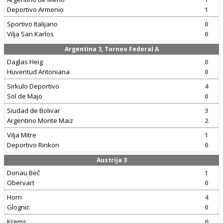
Deportivo Armenio
1
Sportivo Italijano
0
Vilja San Karlos
0
Argentina 3, Torneo Federal A
Daglas Heig
0
Huventud Antoniana
0
Sirkulo Deportivo
4
Sol de Majo
0
Siudad de Bolivar
3
Argentino Monte Maiz
2
Vilja Mitre
1
Deportivo Rinkon
0
Austrija 3
Donau Beč
1
Obervart
0
Horn
4
Glognic
0
Krems
6