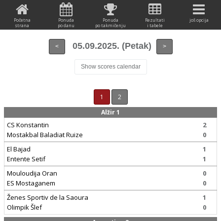
Početna
Ponuda
Ponuda
Rezultati
još opcija
strana
po danu
po takmičenju
i tabele
05.09.2025. (Petak)
<
>
Show scores calendar
1
2
Alžir 1
CS Konstantin
2
Mostakbal Baladiat Ruize
0
El Bajad
1
Entente Setif
1
Mouloudija Oran
0
ES Mostaganem
0
Ženes Sportiv de la Saoura
1
Olimpik Šlef
0