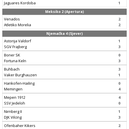
Jaguares Kordoba
1
Meksiko 2 (Apertura)
Venados
2
Atletiko Morelia
2
Njemačka 4 (Sjever)
Astorija Valdorf
1
SGV Frajberg
3
Boner SK
0
Fortuna Keln
3
Buhbach
3
Vaker Burghauzen
1
Hankofen-Hailing
0
Memingen
4
Mepen 1912
4
SSV Jedeloh
0
Nirnberg II
1
DJK Vilcing
3
Ofenbaher Kikers
2