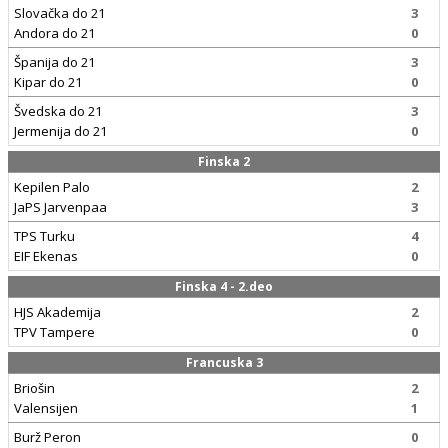
Slovačka do 21
3
Andora do 21
0
Španija do 21
3
Kipar do 21
0
Švedska do 21
3
Jermenija do 21
0
Finska 2
Kepilen Palo
2
JaPS Jarvenpaa
3
TPS Turku
4
EIF Ekenas
0
Finska 4 - 2.deo
HJS Akademija
2
TPV Tampere
0
Francuska 3
Briošin
2
Valensijen
1
Burž Peron
0