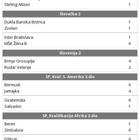
Stirling Albion
1
Slovačka 2
Dukla Banska Bistrica
1
Zvolen
1
Inter Bratislava
1
MŠK Žilina B
0
Slovenija 2
Brinje Grosuplje
4
Rudar Velenje
2
SP, Kval. S. Amerika 3.dio
Bermudi
0
Jamajka
4
Gvatemala
0
Salvador
1
SP, Kvalifikacije Afrika 2.dio
Benin
1
Zimbabve
0
Džibuti
0