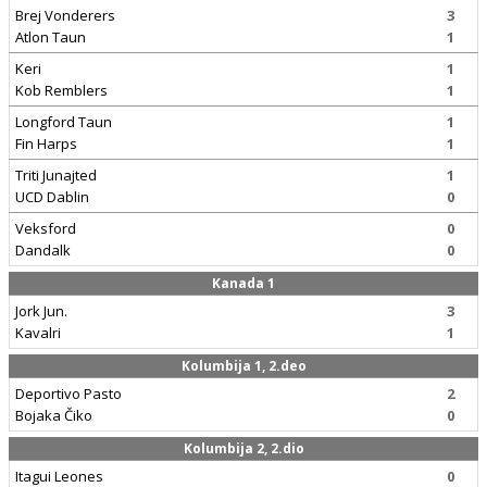
Brej Vonderers
3
Atlon Taun
1
Keri
1
Kob Remblers
1
Longford Taun
1
Fin Harps
1
Triti Junajted
1
UCD Dablin
0
Veksford
0
Dandalk
0
Kanada 1
Jork Jun.
3
Kavalri
1
Kolumbija 1, 2.deo
Deportivo Pasto
2
Bojaka Čiko
0
Kolumbija 2, 2.dio
Itagui Leones
0