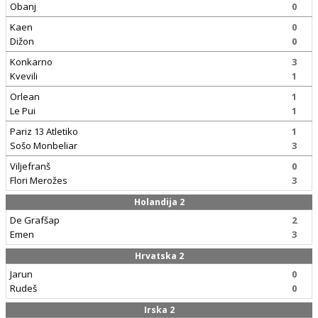
Obanj
0
Kaen
0
Dižon
0
Konkarno
3
Kvevili
1
Orlean
1
Le Pui
1
Pariz 13 Atletiko
1
Sošo Monbeliar
3
Viljefranš
0
Flori Merožes
3
Holandija 2
De Grafšap
2
Emen
3
Hrvatska 2
Jarun
0
Rudeš
0
Irska 2