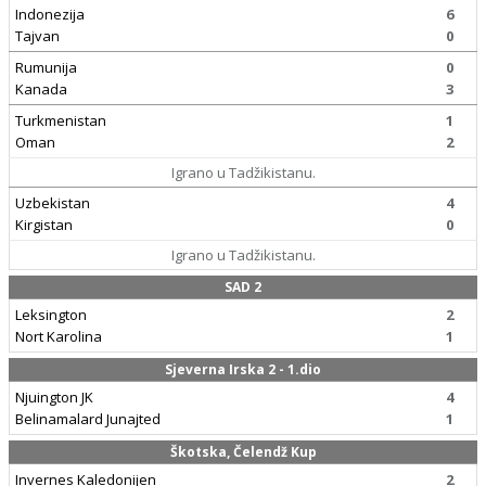
Indonezija
6
Tajvan
0
Rumunija
0
Kanada
3
Turkmenistan
1
Oman
2
Igrano u Tadžikistanu.
Uzbekistan
4
Kirgistan
0
Igrano u Tadžikistanu.
SAD 2
Leksington
2
Nort Karolina
1
Sjeverna Irska 2 - 1.dio
Njuington JK
4
Belinamalard Junajted
1
Škotska, Čelendž Kup
Invernes Kaledonijen
2