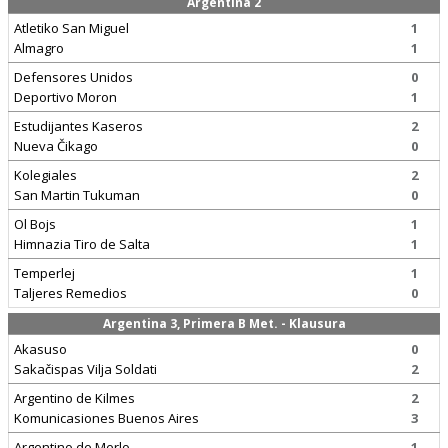
Argentina 2
Atletiko San Miguel
1
Almagro
1
Defensores Unidos
0
Deportivo Moron
1
Estudijantes Kaseros
2
Nueva Čikago
0
Kolegiales
2
San Martin Tukuman
0
Ol Bojs
1
Himnazia Tiro de Salta
1
Temperlej
1
Taljeres Remedios
0
Argentina 3, Primera B Met. - Klausura
Akasuso
0
Sakačispas Vilja Soldati
2
Argentino de Kilmes
2
Komunicasiones Buenos Aires
3
Argentino de Merlo
1