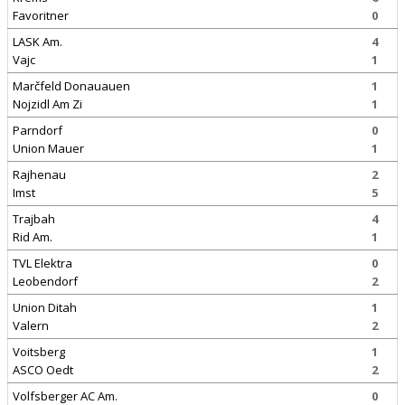
Favoritner
0
LASK Am.
4
Vajc
1
Marčfeld Donauauen
1
Nojzidl Am Zi
1
Parndorf
0
Union Mauer
1
Rajhenau
2
Imst
5
Trajbah
4
Rid Am.
1
TVL Elektra
0
Leobendorf
2
Union Ditah
1
Valern
2
Voitsberg
1
ASCO Oedt
2
Volfsberger AC Am.
0