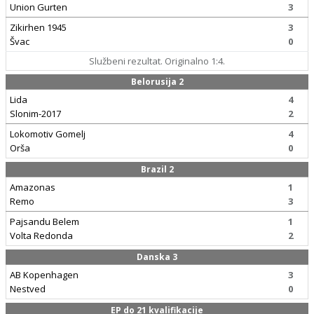
Union Gurten
3
Zikirhen 1945
3
Švac
0
Službeni rezultat. Originalno 1:4.
Belorusija 2
Lida
4
Slonim-2017
2
Lokomotiv Gomelj
4
Orša
0
Brazil 2
Amazonas
1
Remo
3
Pajsandu Belem
1
Volta Redonda
2
Danska 3
AB Kopenhagen
3
Nestved
0
EP do 21 kvalifikacije