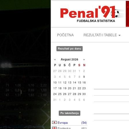
POČETNA
REZULTATI I TABELE
Rezultati po danu
«
Avgust 2026
»
P
U
S
Č
P
S
N
27
28
29
30
31
1
2
3
4
5
6
7
8
9
10
11
12
13
14
15
16
17
18
19
20
21
22
23
24
25
26
27
28
29
30
31
1
2
3
4
5
6
Po takmičenju
Evropa
(54)
Engleska
(61)