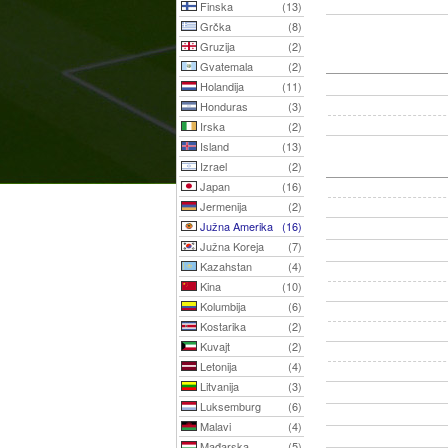
Finska
(13)
Grčka
(8)
Gruzija
(2)
Gvatemala
(2)
Holandija
(11)
Honduras
(3)
Irska
(2)
Island
(13)
Izrael
(2)
Japan
(16)
Jermenija
(2)
Južna Amerika
(16)
Južna Koreja
(7)
Kazahstan
(4)
Kina
(10)
Kolumbija
(6)
Kostarika
(2)
Kuvajt
(2)
Letonija
(4)
Litvanija
(3)
Luksemburg
(6)
Malavi
(4)
Mađarska
(5)