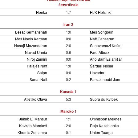
četvrtfinale
Honka
1:7
HJK Helsinki
Iran 2
Besat Kermanshah
1:0
Mes Songoun
Mes Novin Kerman
0:0
Naft Gahsaran
Nasaji Mazandaran
2:0
Šenavarsazi Kešm
Navad Urmia
0:6
Fard Alborz
Niroj Zamini
0:0
Ario Bam Eslamšar
Palaješ Naft
1:0
Šardari Nošar
Saipa
0:0
Havadar
Sanat Naft
0:2
Pars Jonoubi Jam
Kanada 1
Atletiko Otava
5:3
Supra du Kvibek
Maroko 1
Jakub El Mansur
1:1
Omnisport Meknes
Kavkab Marakeš
2:0
Raja Kazablanka
Khemis Zemamra
0:1
Union Tuarga