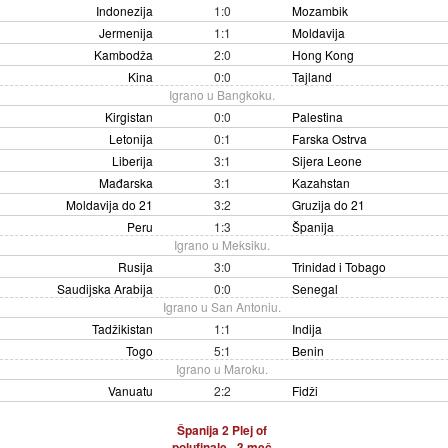
Indonezija
1:0
Mozambik
Jermenija
1:1
Moldavija
Kambodža
2:0
Hong Kong
Kina
0:0
Tajland
Igrano u Bangkoku.
Kirgistan
0:0
Palestina
Letonija
0:1
Farska Ostrva
Liberija
3:1
Sijera Leone
Mađarska
3:1
Kazahstan
Moldavija do 21
3:2
Gruzija do 21
Peru
1:3
Španija
Igrano u Meksiku.
Rusija
3:0
Trinidad i Tobago
Saudijska Arabija
0:0
Senegal
Igrano u San Antoniu.
Tadžikistan
1:1
Indija
Togo
5:1
Benin
Igrano u Maroku.
Vanuatu
2:2
Fidži
Španija 2 Plej of
polufinale - 3.meč