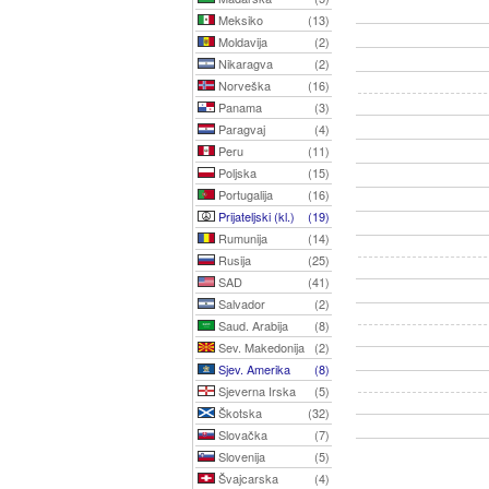
Meksiko
(13)
Moldavija
(2)
Nikaragva
(2)
Norveška
(16)
Panama
(3)
Paragvaj
(4)
Peru
(11)
Poljska
(15)
Portugalija
(16)
Prijateljski (kl.)
(19)
Rumunija
(14)
Rusija
(25)
SAD
(41)
Salvador
(2)
Saud. Arabija
(8)
Sev. Makedonija
(2)
Sjev. Amerika
(8)
Sjeverna Irska
(5)
Škotska
(32)
Slovačka
(7)
Slovenija
(5)
Švajcarska
(4)