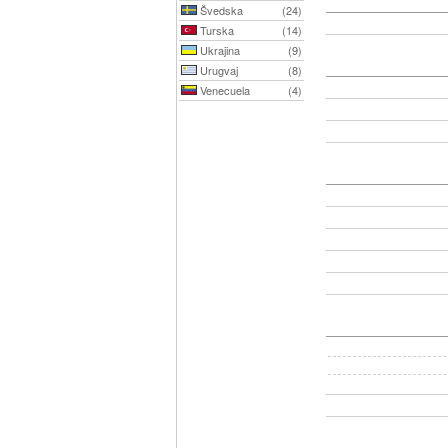
Švedska
(24)
Turska
(14)
Ukrajina
(9)
Urugvaj
(8)
Venecuela
(4)