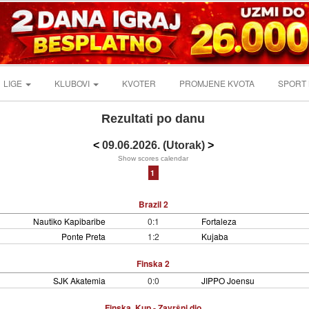
LIGE
KLUBOVI
KVOTER
PROMJENE KVOTA
SPORT
Rezultati po danu
<
09.06.2026. (Utorak)
>
Show scores calendar
1
Brazil 2
Nautiko Kapibaribe
0:1
Fortaleza
Ponte Preta
1:2
Kujaba
Finska 2
SJK Akatemia
0:0
JIPPO Joensu
Finska, Kup - Završni dio