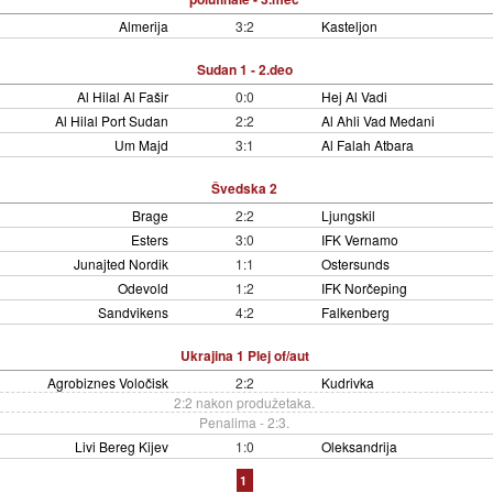
Almerija
3:2
Kasteljon
Sudan 1 - 2.deo
Al Hilal Al Fašir
0:0
Hej Al Vadi
Al Hilal Port Sudan
2:2
Al Ahli Vad Medani
Um Majd
3:1
Al Falah Atbara
Švedska 2
Brage
2:2
Ljungskil
Esters
3:0
IFK Vernamo
Junajted Nordik
1:1
Ostersunds
Odevold
1:2
IFK Norčeping
Sandvikens
4:2
Falkenberg
Ukrajina 1 Plej of/aut
Agrobiznes Voločisk
2:2
Kudrivka
2:2 nakon produžetaka.
Penalima - 2:3.
Livi Bereg Kijev
1:0
Oleksandrija
1