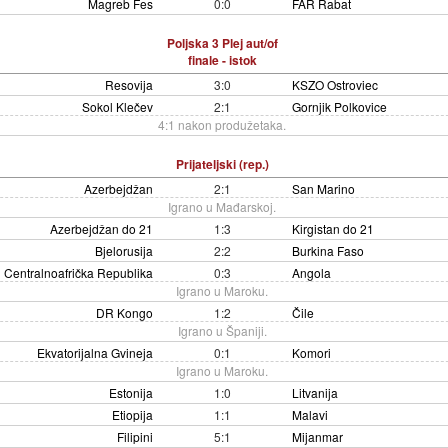
Magreb Fes
0:0
FAR Rabat
Poljska 3 Plej aut/of
finale - istok
Resovija
3:0
KSZO Ostroviec
Sokol Klečev
2:1
Gornjik Polkovice
4:1 nakon produžetaka.
Prijateljski (rep.)
Azerbejdžan
2:1
San Marino
Igrano u Mađarskoj.
Azerbejdžan do 21
1:3
Kirgistan do 21
Bjelorusija
2:2
Burkina Faso
Centralnoafrička Republika
0:3
Angola
Igrano u Maroku.
DR Kongo
1:2
Čile
Igrano u Španiji.
Ekvatorijalna Gvineja
0:1
Komori
Igrano u Maroku.
Estonija
1:0
Litvanija
Etiopija
1:1
Malavi
Filipini
5:1
Mijanmar