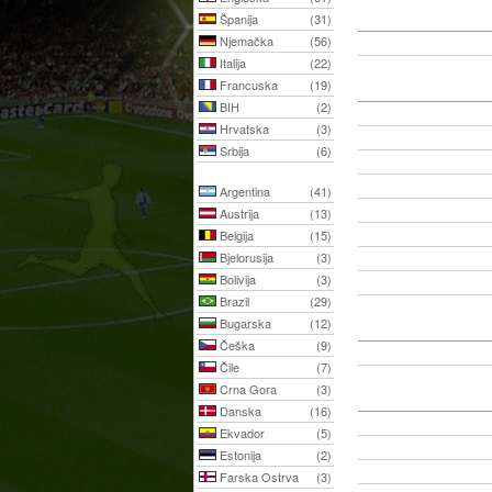
Španija
(31)
Njemačka
(56)
Italija
(22)
Francuska
(19)
BIH
(2)
Hrvatska
(3)
Srbija
(6)
Argentina
(41)
Austrija
(13)
Belgija
(15)
Bjelorusija
(3)
Bolivija
(3)
Brazil
(29)
Bugarska
(12)
Češka
(9)
Čile
(7)
Crna Gora
(3)
Danska
(16)
Ekvador
(5)
Estonija
(2)
Farska Ostrva
(3)