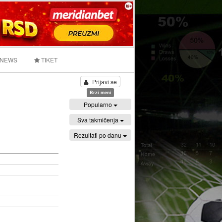
 NEWS
TIKET
Prijavi se
Brzi meni
Popularno
Sva takmičenja
Rezultati po danu