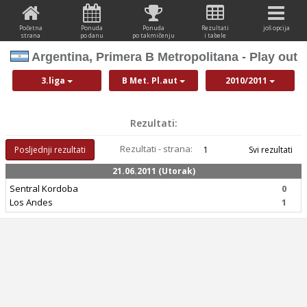
Početna
Ponuda
Ponuda
Rezultati
još opcija
strana
po danu
po takmičenju
i tabele
Argentina, Primera B Metropolitana - Play out
3.liga
B Met. Pl.aut
2010/2011
Rezultati:
Rezultati - strana:
Posljednji rezultati
1
Svi rezultati
21.06.2011 (Utorak)
Sentral Kordoba
0
Los Andes
1