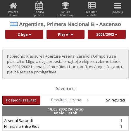
Početna
Ponuda
Ponuda
Rezultati
još opcija
strana
po danu
po takmičenju
i tabele
Argentina, Primera Nacional B - Ascenso
2.liga
Plej of
2001/2002
Pobjednici Klausure i Aperture Arsenal Sarandi i Olimpo su se
plasirali u 1.ligu, a dvije preostale najbolje ekipe sa zbirne tabele
za 2001/2002 Himnazia Entre Rios i Hurakan Tres Arojos će igrati u
plej of/autu sa prvoligašima.
Rezultati:
Rezultati - strana:
Posljednji rezultati
1
Svi rezultati
18.05.2002 (Subota)
finale - istok
Arsenal Sarandi
1
Himnazia Entre Rios
1