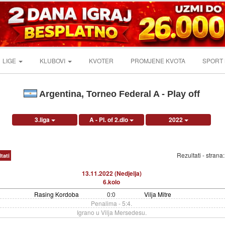
LIGE
KLUBOVI
KVOTER
PROMJENE KVOTA
SPORT
Argentina, Torneo Federal A - Play off
3.liga
A - Pl. of 2.dio
2022
Rezultati - strana
tati
13.11.2022 (Nedjelja)
6.kolo
Rasing Kordoba
0:0
Vilja Mitre
Penalima - 5:4.
Igrano u Vilja Mersedesu.