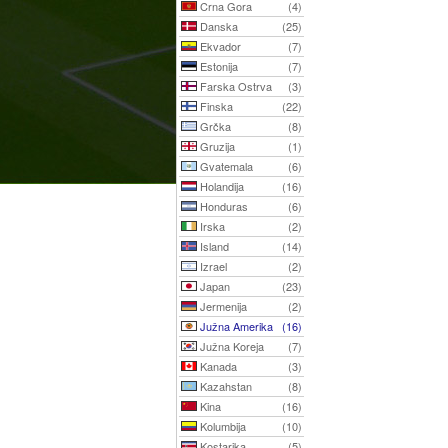
Crna Gora
(4)
Danska
(25)
Ekvador
(7)
Estonija
(7)
Farska Ostrva
(3)
Finska
(22)
Grčka
(8)
Gruzija
(1)
Gvatemala
(6)
Holandija
(16)
Honduras
(6)
Irska
(2)
Island
(14)
Izrael
(2)
Japan
(23)
Jermenija
(2)
Južna Amerika
(16)
Južna Koreja
(7)
Kanada
(3)
Kazahstan
(8)
Kina
(16)
Kolumbija
(10)
Kostarika
(5)