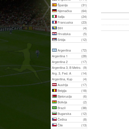
Španija
(31)
Njemačka
(64)
Italija
(24)
Francuska
(23)
BIH
(4)
Hrvatska
(5)
Srbija
(12)
Argentina
(72)
Argentina 1
(28)
Argentina 2
(17)
Argentina 3, B Metro.
(9)
Arg. 3, Fed. A
(14)
Argentina, Kup
(4)
Austrija
(17)
Belgija
(18)
Bjelorusija
(6)
Bolivija
(2)
Brazil
(38)
Bugarska
(12)
Češka
(8)
Čile
(13)