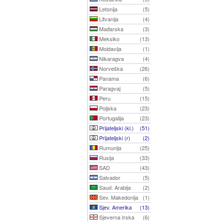
Letonija
(5)
Litvanija
(4)
Mađarska
(3)
Meksiko
(13)
Moldavija
(1)
Nikaragva
(4)
Norveška
(26)
Panama
(6)
Paragvaj
(5)
Peru
(15)
Poljska
(23)
Portugalija
(23)
Prijateljski (kl.)
(51)
Prijateljski (r)
(2)
Rumunija
(25)
Rusija
(33)
SAD
(43)
Salvador
(5)
Saud. Arabija
(2)
Sev. Makedonija
(1)
Sjev. Amerika
(13)
Sjeverna Irska
(6)