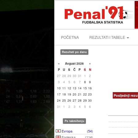
POČETNA
REZULTATI I TABELE
Rezultati po danu
«
Avgust 2026
»
P
U
S
Č
P
S
N
27
28
29
30
31
1
2
3
4
5
6
7
8
9
10
11
12
13
14
15
16
17
18
19
20
21
22
23
Posljednji rezul
24
25
26
27
28
29
30
31
1
2
3
4
5
6
Po takmičenju
Evropa
(54)
Engleska
(114)