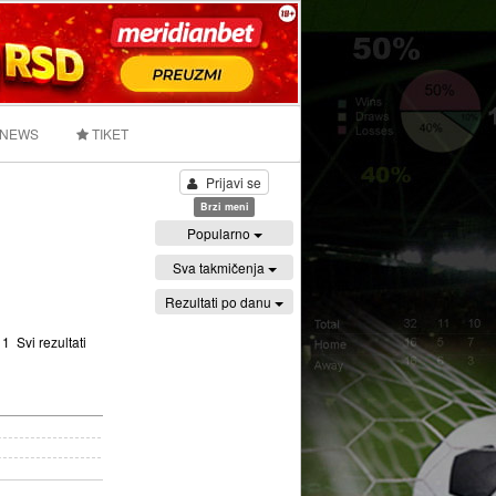
 NEWS
TIKET
Prijavi se
Brzi meni
Popularno
Sva takmičenja
Rezultati po danu
:
1
Svi rezultati