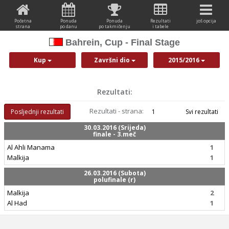
Početna
Ponuda
Ponuda
Rezultati
još opcija
strana
po danu
po takmičenju
i tabele
Bahrein, Cup - Final Stage
Kup
Završni dio
2015/2016
Rezultati:
Rezultati - strana:
Posljednji rezultati
1
Svi rezultati
30.03.2016 (Srijeda)
finale - 3.meč
Al Ahli Manama
1
Malkija
1
26.03.2016 (Subota)
polufinale (r)
Malkija
2
Al Had
1