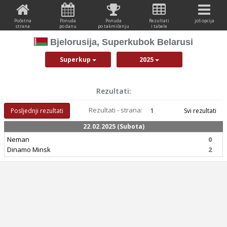
Početna
Ponuda
Ponuda
Rezultati
još opcija
strana
po danu
po takmičenju
i tabele
Bjelorusija, Superkubok Belarusi
Superkup
2025
Rezultati:
Rezultati - strana:
Posljednji rezultati
1
Svi rezultati
22.02.2025 (Subota)
Neman
0
Dinamo Minsk
2