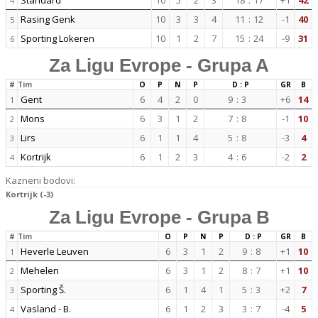
Standard
10
5
2
3
18
:
17
+1
42
4
Rasing Genk
10
3
3
4
11
:
12
-1
40
5
Sporting Lokeren
10
1
2
7
15
:
24
-9
31
6
Za Ligu Evrope - Grupa A
#
Tim
O
P
N
P
D : P
GR
B
Gent
6
4
2
0
9
:
3
+6
14
1
Mons
6
3
1
2
7
:
8
-1
10
2
Lirs
6
1
1
4
5
:
8
-3
4
3
Kortrijk
6
1
2
3
4
:
6
-2
2
4
Kazneni bodovi:
Kortrijk (-3)
Za Ligu Evrope - Grupa B
#
Tim
O
P
N
P
D : P
GR
B
Heverle Leuven
6
3
1
2
9
:
8
+1
10
1
Mehelen
6
3
1
2
8
:
7
+1
10
2
Sporting Š.
6
1
4
1
5
:
3
+2
7
3
Vasland - B.
6
1
2
3
3
:
7
-4
5
4