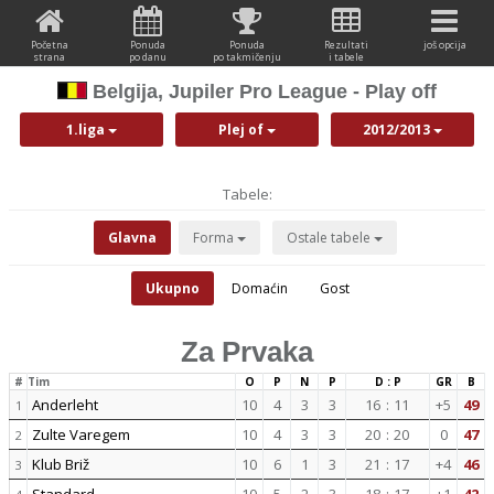
Početna
Ponuda
Ponuda
Rezultati
još opcija
strana
po danu
po takmičenju
i tabele
Belgija, Jupiler Pro League - Play off
1.liga
Plej of
2012/2013
Tabele:
Glavna
Forma
Ostale tabele
Ukupno
Domaćin
Gost
Za Prvaka
#
Tim
O
P
N
P
D : P
GR
B
Anderleht
10
4
3
3
16
:
11
+5
49
1
Zulte Varegem
10
4
3
3
20
:
20
0
47
2
Klub Briž
10
6
1
3
21
:
17
+4
46
3