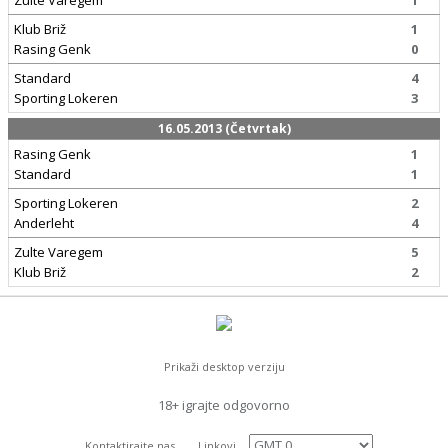
Zulte Varegem
1
Klub Briž
1
Rasing Genk
0
Standard
4
Sporting Lokeren
3
16.05.2013 (Četvrtak)
Rasing Genk
1
Standard
1
Sporting Lokeren
2
Anderleht
4
Zulte Varegem
5
Klub Briž
2
Prikaži desktop verziju
18+ igrajte odgovorno
Kontaktirajte nas
Linkovi