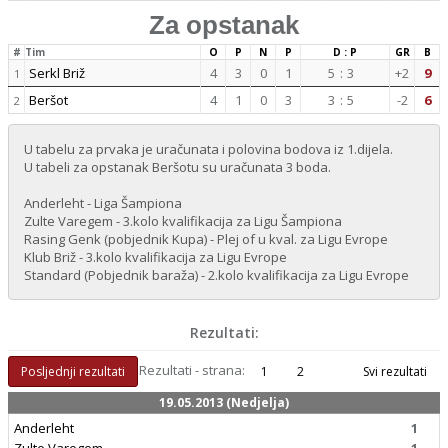
Za opstanak
#
Tim
O
P
N
P
D : P
GR
B
Serkl Briž
4
3
0
1
5
:
3
+2
9
1
Beršot
4
1
0
3
3
:
5
-2
6
2
U tabelu za prvaka je uračunata i polovina bodova iz 1.dijela.
U tabeli za opstanak Beršotu su uračunata 3 boda.
Anderleht - Liga Šampiona
Zulte Varegem - 3.kolo kvalifikacija za Ligu Šampiona
Rasing Genk (pobjednik Kupa) - Plej of u kval. za Ligu Evrope
Klub Briž - 3.kolo kvalifikacija za Ligu Evrope
Standard (Pobjednik baraža) - 2.kolo kvalifikacija za Ligu Evrope
Rezultati:
Rezultati - strana:
Posljednji rezultati
1
2
Svi rezultati
19.05.2013 (Nedjelja)
Anderleht
1