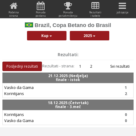
Početna
Ponuda
Ponuda
Rezultati
još opcija
strana
po danu
po takmičenju
i tabele
Brazil, Copa Betano do Brasil
Kup
2025
Rezultati:
Rezultati - strana:
Posljednji rezultati
1
2
Svi rezultati
21.12.2025 (Nedjelja)
finale - istok
Vasko da Gama
1
Korintijans
2
18.12.2025 (Četvrtak)
finale - 3.meč
Korintijans
0
Vasko da Gama
0