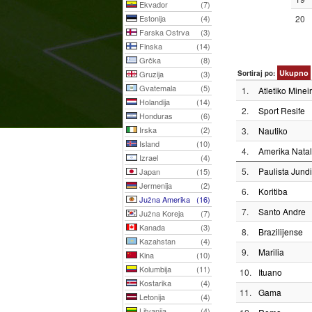
Ekvador
(7)
Estonija
(4)
20
Farska Ostrva
(3)
Finska
(14)
Grčka
(8)
Ukupno
Gruzija
(3)
Sortiraj po:
Gvatemala
(5)
1.
Atletiko Minei
Holandija
(14)
2.
Sport Resife
Honduras
(6)
Irska
(2)
3.
Nautiko
Island
(10)
4.
Amerika Natal
Izrael
(4)
5.
Paulista Jundi
Japan
(15)
Jermenija
(2)
6.
Koritiba
Južna Amerika
(16)
7.
Santo Andre
Južna Koreja
(7)
Kanada
(3)
8.
Brazilijense
Kazahstan
(4)
9.
Marilia
Kina
(10)
Kolumbija
(11)
10.
Ituano
Kostarika
(4)
11.
Gama
Letonija
(4)
Litvanija
(4)