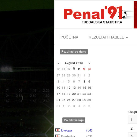
POČETNA
REZULTATI I TABELE
Rezultati po danu
«
Avgust 2026
»
P
U
S
Č
P
S
N
27
28
29
30
31
1
2
3
4
5
6
7
8
9
10
11
12
13
14
15
16
17
18
19
20
21
22
23
24
25
26
27
28
29
30
31
1
2
3
4
5
6
Ukup
1
Po takmičenju
2
Evropa
(54)
Engleska
(53)
3