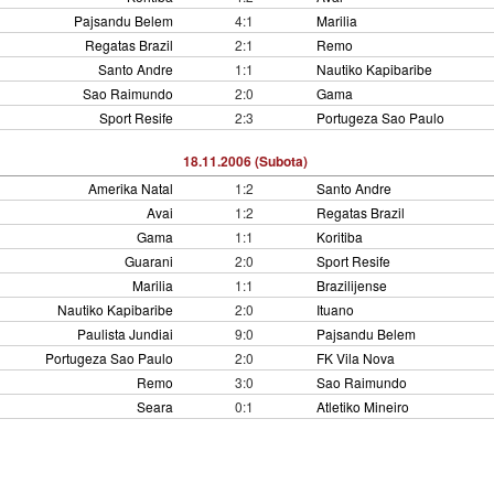
Pajsandu Belem
4:1
Marilia
Regatas Brazil
2:1
Remo
Santo Andre
1:1
Nautiko Kapibaribe
Sao Raimundo
2:0
Gama
Sport Resife
2:3
Portugeza Sao Paulo
18.11.2006 (Subota)
Amerika Natal
1:2
Santo Andre
Avai
1:2
Regatas Brazil
Gama
1:1
Koritiba
Guarani
2:0
Sport Resife
Marilia
1:1
Brazilijense
Nautiko Kapibaribe
2:0
Ituano
Paulista Jundiai
9:0
Pajsandu Belem
Portugeza Sao Paulo
2:0
FK Vila Nova
Remo
3:0
Sao Raimundo
Seara
0:1
Atletiko Mineiro