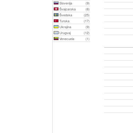
Slovenija
(9)
Švajcarska
(6)
Švedska
(25)
Turska
(17)
Ukrajina
(9)
Urugvaj
(12)
Venecuela
(1)