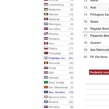
12.
Remo
Luksemburg
(6)
13.
Avai
Mađarska
(9)
Meksiko
(13)
14.
Portugeza Sao
Moldavija
(3)
15.
Seara
Nikaragva
(4)
16.
Regatas Brazi
Norveška
(17)
Panama
(5)
17.
Pajsandu Bel
Paragvaj
(5)
18.
Guarani
Peru
(14)
Poljska
(17)
19.
Sao Raimund
Portugalija
(22)
20.
FK Vila Nova
Prijateljski (kl.)
(61)
Rumunija
(16)
Rusija
(27)
Posljednji rezul
SAD
(43)
Salvador
(5)
Saud. Arabija
(2)
Sev. Makedonija
(3)
Sjev. Amerika
(13)
Sjeverna Irska
(1)
Škotska
(22)
Slovačka
(8)