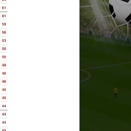
61
61
59
56
53
50
50
48
46
46
45
45
44
44
44
43