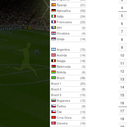
Španija
(31)
4
Njemačka
(53)
5
Italija
(24)
Francuska
(23)
6
BIH
(4)
7
Hrvatska
(4)
Srbija
(14)
8
9
Argentina
(72)
Austrija
(14)
10
Belgija
(18)
11
Bjelorusija
(3)
12
Bolivija
(6)
Brazil
(38)
13
Brazil 1
(20)
14
Brazil 2
(8)
Brazil 3
(10)
15
Bugarska
(12)
16
Češka
(9)
17
Čile
(13)
Crna Gora
(4)
18
Danska
(16)
19