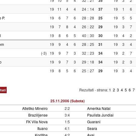
19
10
5
4
32
:
21
35
19
3
2
19
11
4
4
24
:
14
37
19
1
6
 P.
19
6
7
6
28
:
28
25
19
5
5
19
7
8
4
26
:
22
29
19
3
7
l
19
8
6
5
40
:
30
30
19
4
2
em
19
9
4
6
28
:
25
31
19
3
4
(-3)
19
9
7
3
32
:
23
34
19
2
7
o
19
9
7
3
29
:
18
34
19
2
3
19
8
5
6
25
:
27
29
19
3
4
Rezultati - strana:
1
2
3
4
5
6
7
tati
25.11.2006 (Subota)
Atletiko Mineiro
2:2
Amerika Natal
Brazilijense
3:4
Paulista Jundiai
FK Vila Nova
1:5
Guarani
Ituano
4:1
Seara
Koritiba
4:2
Avai