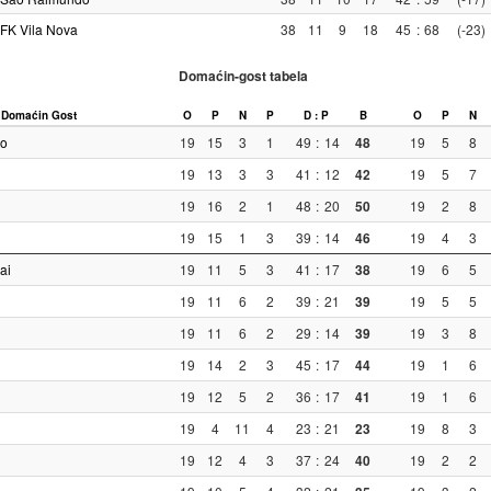
FK Vila Nova
38
11
9
18
45
:
68
(-23)
Domaćin-gost tabela
Domaćin
Gost
O
P
N
P
D : P
B
O
P
N
ro
19
15
3
1
49
:
14
48
19
5
8
19
13
3
3
41
:
12
42
19
5
7
19
16
2
1
48
:
20
50
19
2
8
19
15
1
3
39
:
14
46
19
4
3
ai
19
11
5
3
41
:
17
38
19
6
5
19
11
6
2
39
:
21
39
19
5
5
19
11
6
2
29
:
14
39
19
3
8
19
14
2
3
45
:
17
44
19
1
6
19
12
5
2
36
:
17
41
19
1
6
19
4
11
4
23
:
21
23
19
8
3
19
12
4
3
37
:
24
40
19
2
2