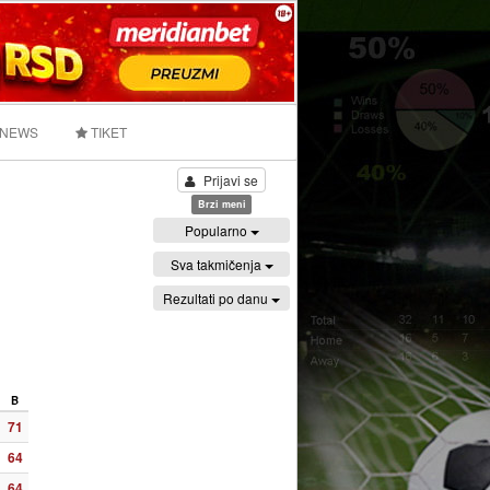
 NEWS
TIKET
Prijavi se
Brzi meni
Popularno
Sva takmičenja
Rezultati po danu
B
71
64
64