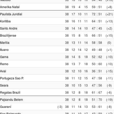
Amerika Natal
38
19
4
15
59
:
51
(+8)
Paulista Jundiai
38
17
10
11
72
:
51
(+21)
Koritiba
38
16
11
11
64
:
51
(+13)
Santo Andre
38
14
14
10
47
:
45
(+2)
Brazilijense
38
15
8
15
66
:
51
(+15)
Marilia
38
13
11
14
58
:
58
(0)
Ituano
38
12
14
12
49
:
48
(+1)
Gama
38
14
6
18
52
:
62
(-10)
Remo
38
13
7
18
50
:
60
(-10)
Avai
38
12
10
16
36
:
51
(-15)
Portugeza Sao P.
38
11
12
15
47
:
58
(-11)
Seara
38
10
15
13
47
:
56
(-9)
Regatas Brazil
38
12
8
18
61
:
67
(-6)
Pajsandu Belem
38
12
8
18
51
:
70
(-19)
Guarani
(-3)
38
11
14
13
53
:
61
(-8)
Sao Raimundo
38
11
10
17
42
:
59
(-17)