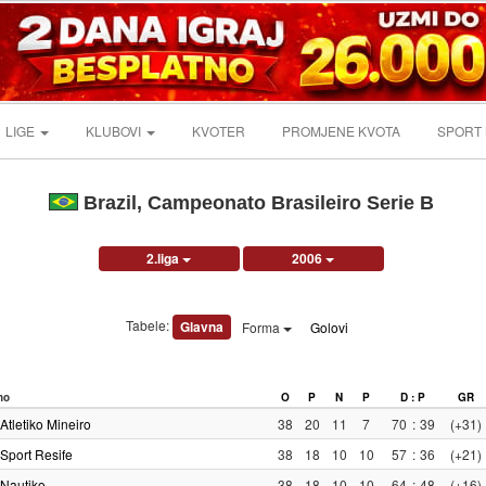
LIGE
KLUBOVI
KVOTER
PROMJENE KVOTA
SPORT
Brazil, Campeonato Brasileiro Serie B
2.liga
2006
Tabele:
Glavna
Forma
Golovi
no
O
P
N
P
D : P
GR
Atletiko Mineiro
38
20
11
7
70
:
39
(+31)
Sport Resife
38
18
10
10
57
:
36
(+21)
Nautiko
38
18
10
10
64
:
48
(+16)