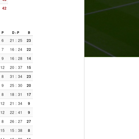
42
P
D : P
B
6
21
:
25
23
7
16
:
24
22
9
16
:
28
14
12
20
:
37
15
8
31
:
34
23
9
25
:
30
20
8
18
:
31
17
12
21
:
34
9
12
22
:
41
9
8
26
:
27
27
15
15
:
38
8