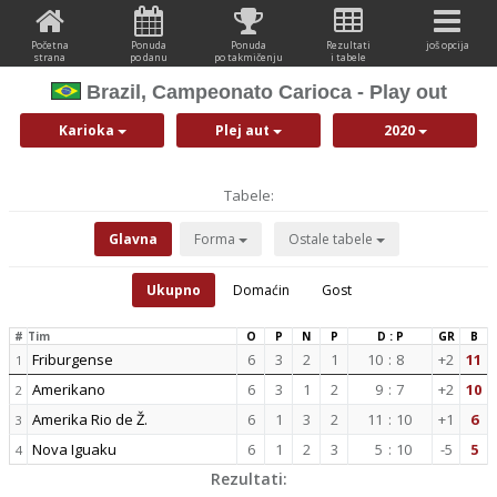
Početna
Ponuda
Ponuda
Rezultati
još opcija
strana
po danu
po takmičenju
i tabele
Brazil, Campeonato Carioca - Play out
Karioka
Plej aut
2020
Tabele:
Glavna
Forma
Ostale tabele
Ukupno
Domaćin
Gost
#
Tim
O
P
N
P
D : P
GR
B
Friburgense
6
3
2
1
10
:
8
+2
11
1
Amerikano
6
3
1
2
9
:
7
+2
10
2
Amerika Rio de Ž.
6
1
3
2
11
:
10
+1
6
3
Nova Iguaku
6
1
2
3
5
:
10
-5
5
4
Rezultati: