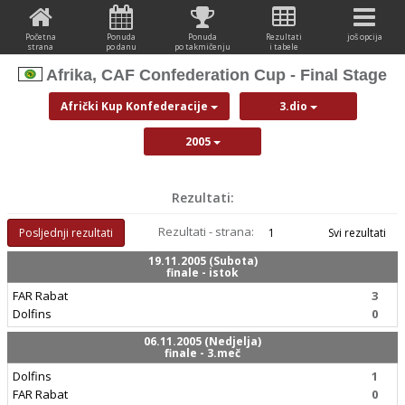
Početna
Ponuda
Ponuda
Rezultati
još opcija
strana
po danu
po takmičenju
i tabele
Afrika, CAF Confederation Cup - Final Stage
Afrički Kup Konfederacije
3.dio
2005
Rezultati:
Rezultati - strana:
Posljednji rezultati
1
Svi rezultati
19.11.2005 (Subota)
finale - istok
FAR Rabat
3
Dolfins
0
06.11.2005 (Nedjelja)
finale - 3.meč
Dolfins
1
FAR Rabat
0