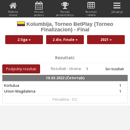
Početna
Ponuda
Ponuda
Rezultati
još opcija
strana
po danu
po takmičenju
i tabele
Kolumbija, Torneo BetPlay (Torneo
Finalizacion) - Final
2.liga
2.dio, Finale
2021
Rezultati:
Rezultati - strana:
Posljednji rezultati
1
Svi rezultati
10.03.2022 (Četvrtak)
Kortulua
1
Union Magdalena
1
Penalima - 0:3.