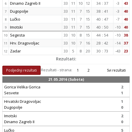
Dinamo Zagreb II
33
11
10
12
34
:
37
-3
43
6
Dugopolje
33
11
7
15
38
:
41
-3
40
7
Lučko
33
11
7
15
40
:
47
-7
40
8
Imotski
33
11
7
15
40
:
50
-10
40
9
Segesta
33
10
8
15
44
:
54
-10
38
10
Hrv. Dragovoljac
33
10
7
16
28
:
42
-14
37
11
Zadar
33
5
8
20
30
:
73
-43
23
12
Rezultati:
Rezultati - strana:
Posljednji rezultati
1
2
Svi rezultati
21.05.2016 (Subota)
Gorica Velika Gorica
2
Sesvete
1
Hrvatski Dragovoljac
1
Dugopolje
0
Imotski
2
Dinamo Zagreb II
0
Lučko
5