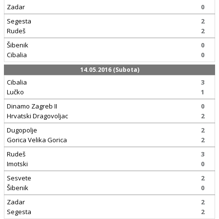
Zadar
0
Segesta
2
Rudeš
2
Šibenik
0
Cibalia
0
14.05.2016 (Subota)
Cibalia
3
Lučko
1
Dinamo Zagreb II
0
Hrvatski Dragovoljac
2
Dugopolje
2
Gorica Velika Gorica
2
Rudeš
3
Imotski
0
Sesvete
2
Šibenik
0
Zadar
2
Segesta
2