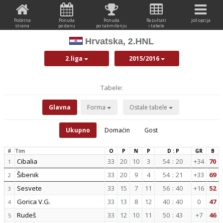
Početna
Ponuda
Ponuda
Rezultati
još opcija
strana
po danu
po takmičenju
i tabele
Hrvatska, 2.HNL
2.liga
2015/2016
Tabele:
Glavna
Forma
Ostale tabele
Ukupno
Domaćin
Gost
#
Tim
O
P
N
P
D : P
GR
B
Cibalia
33
20
10
3
54
:
20
+34
70
1
Šibenik
33
20
9
4
54
:
21
+33
69
2
Sesvete
33
15
7
11
56
:
40
+16
52
3
Gorica V.G.
33
13
8
12
40
:
40
0
47
4
Rudeš
33
12
10
11
50
:
43
+7
46
5