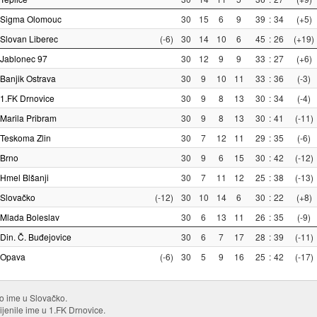
Sigma Olomouc
30
15
6
9
39
:
34
(+5)
Slovan Liberec
(-6)
30
14
10
6
45
:
26
(+19)
Jablonec 97
30
12
9
9
33
:
27
(+6)
Banjik Ostrava
30
9
10
11
33
:
36
(-3)
1.FK Drnovice
30
9
8
13
30
:
34
(-4)
Marila Pribram
30
9
8
13
30
:
41
(-11)
Teskoma Zlin
30
7
12
11
29
:
35
(-6)
Brno
30
9
6
15
30
:
42
(-12)
Hmel Blšanji
30
7
11
12
25
:
38
(-13)
Slovačko
(-12)
30
10
14
6
30
:
22
(+8)
Mlada Boleslav
30
6
13
11
26
:
35
(-9)
Din. Č. Buđejovice
30
6
7
17
28
:
39
(-11)
Opava
(-6)
30
5
9
16
25
:
42
(-17)
io ime u Slovačko.
jenile ime u 1.FK Drnovice.