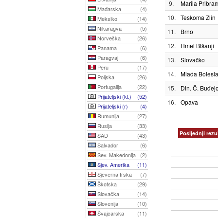
9.
Marila Pribra
Mađarska
(4)
10.
Teskoma Zlin
Meksiko
(14)
Nikaragva
(5)
11.
Brno
Norveška
(26)
12.
Hmel Blšanji
Panama
(6)
Paragvaj
(6)
13.
Slovačko
Peru
(17)
14.
Mlada Bolesl
Poljska
(26)
Portugalija
(22)
15.
Din. Č. Buđej
Prijateljski (kl.)
(52)
16.
Opava
Prijateljski (r)
(4)
Rumunija
(27)
Rusija
(33)
Posljednji rezul
SAD
(43)
Salvador
(6)
Sev. Makedonija
(2)
Sjev. Amerika
(11)
Sjeverna Irska
(7)
Škotska
(29)
Slovačka
(14)
Slovenija
(10)
Švajcarska
(11)