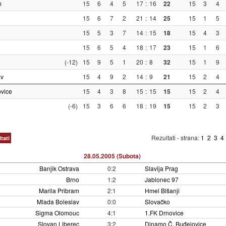
m
15
6
4
5
17
:
16
22
15
3
4
15
6
7
2
21
:
14
25
15
1
5
15
5
3
7
14
:
15
18
15
4
3
15
6
5
4
18
:
17
23
15
1
6
(-12)
15
9
5
1
20
:
8
32
15
1
9
av
15
4
9
2
14
:
9
21
15
2
4
ovice
15
4
3
8
15
:
15
15
15
2
4
(-6)
15
3
6
6
18
:
19
15
15
2
3
Rezultati - strana:
1
2
3
4
tati
28.05.2005 (Subota)
Banjik Ostrava
0:2
Slavija Prag
Brno
1:2
Jablonec 97
Marila Pribram
2:1
Hmel Blšanji
Mlada Boleslav
0:0
Slovačko
Sigma Olomouc
4:1
1.FK Drnovice
Slovan Liberec
3:2
Dinamo Č. Buđejovice