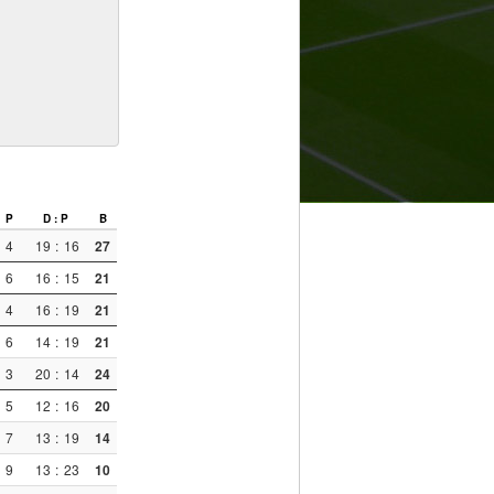
P
D : P
B
4
19
:
16
27
6
16
:
15
21
4
16
:
19
21
6
14
:
19
21
3
20
:
14
24
5
12
:
16
20
7
13
:
19
14
9
13
:
23
10