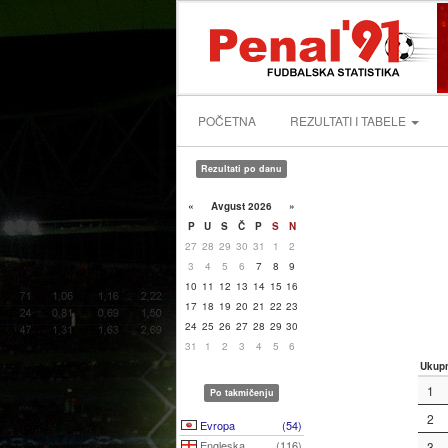
POČETNA
REZULTATI I TABELE
Rezultati po danu
«
Avgust 2026
»
P
U
S
Č
P
S
N
27
28
29
30
31
1
2
3
4
5
6
7
8
9
10
11
12
13
14
15
16
17
18
19
20
21
22
23
24
25
26
27
28
29
30
31
1
2
3
4
5
6
Ukup
1
Po takmičenju
2
Evropa
(54)
Engleska
(116)
3