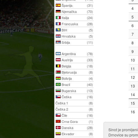
Španija
(31)
4
Njemačka
(70)
5
Italija
(24)
Francuska
(28)
6
BIH
(5)
7
Hrvatska
(5)
Srbija
(11)
8
9
Argentina
(78)
Austrija
(33)
10
Belgija
(18)
11
Bjelorusija
(8)
12
Bolivija
(4)
Brazil
(40)
13
Bugarska
(13)
14
Češka
(16)
Češka 1
(8)
15
Češka 2
(8)
16
Čile
(16)
Crna Gora
(1)
Danska
(28)
Sinot je promijen
Ekvador
(8)
Drnovice su promi