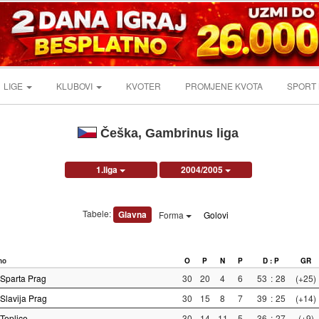
LIGE
KLUBOVI
KVOTER
PROMJENE KVOTA
SPORT
Češka, Gambrinus liga
1.liga
2004/2005
Tabele:
Glavna
Forma
Golovi
no
O
P
N
P
D : P
GR
Sparta Prag
30
20
4
6
53
:
28
(+25)
Slavija Prag
30
15
8
7
39
:
25
(+14)
Teplice
30
14
11
5
36
:
27
(+9)