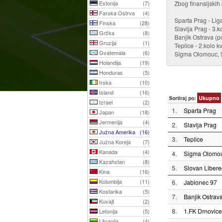
Estonija
(7)
Zbog finansijskih 
Farska Ostrva
(4)
Sparta Prag - Li
Finska
(28)
Slavija Prag - 3.k
Grčka
(8)
Banjik Ostrava (
Gruzija
(1)
Teplice - 2.kolo k
Gvatemala
(6)
Sigma Olomouc, Sl
Holandija
(19)
Honduras
(5)
Irska
(10)
Island
(16)
Ukupno
Sortiraj po:
Izrael
(2)
1.
Sparta Prag
Japan
(18)
Jermenija
(4)
2.
Slavija Prag
Južna Amerika
(16)
3.
Teplice
Južna Koreja
(7)
Kanada
(4)
4.
Sigma Olomo
Kazahstan
(8)
5.
Slovan Libere
Kina
(16)
Kolumbija
(11)
6.
Jablonec 97
Kostarika
(5)
7.
Banjik Ostrav
Kuvajt
(2)
8.
1.FK Drnovice
Letonija
(5)
Litvanija
(4)