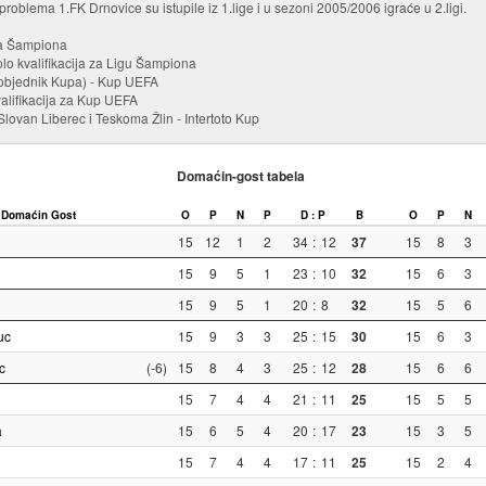
problema 1.FK Drnovice su istupile iz 1.lige i u sezoni 2005/2006 igraće u 2.ligi.
ga Šampiona
olo kvalifikacija za Ligu Šampiona
pobjednik Kupa) - Kup UEFA
valifikacija za Kup UEFA
ovan Liberec i Teskoma Žlin - Intertoto Kup
Domaćin-gost tabela
Domaćin
Gost
O
P
N
P
D : P
B
O
P
N
15
12
1
2
34
:
12
37
15
8
3
15
9
5
1
23
:
10
32
15
6
3
15
9
5
1
20
:
8
32
15
5
6
uc
15
9
3
3
25
:
15
30
15
6
3
c
(-6)
15
8
4
3
25
:
12
28
15
6
6
15
7
4
4
21
:
11
25
15
5
5
a
15
6
5
4
20
:
17
23
15
3
5
15
7
4
4
17
:
11
25
15
2
4