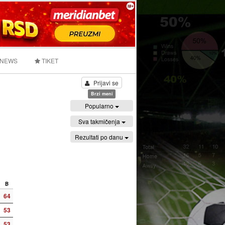
 NEWS
TIKET
Prijavi se
Brzi meni
Popularno
Sva takmičenja
Rezultati po danu
B
64
53
53