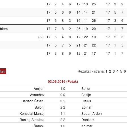
17
7
4
6
17
:
13
25
17
3
9
17
5
6
6
14
:
14
21
17
5
7
17
6
8
3
16
:
11
26
17
3
6
biers
17
7
8
2
26
:
19
29
17
1
7
(-2)
17
5
4
8
17
:
22
19
17
5
5
17
5
7
5
21
:
21
22
17
1
5
17
3
8
6
12
:
21
17
17
1
7
Rezultati - strana:
1
2
3
4
5
6
tati
03.06.2016 (Petak)
Amijen
1:0
Belfor
Avranšez
0:0
Bezije
Berišon Šateru
3:1
Frejus
Bulonj
2:2
Epinal
Konzolat Marsej
4:1
Sedan Arden
Rasing Strazbur
2:2
Dankerk
Šambli
1:2
Kolmar