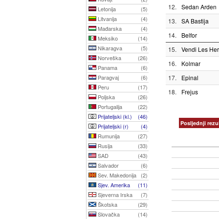
12.
Sedan Arden
Letonija
(5)
Litvanija
(4)
13.
SA Bastija
Mađarska
(4)
14.
Belfor
Meksiko
(14)
Nikaragva
(5)
15.
Vendi Les Her
Norveška
(26)
16.
Kolmar
Panama
(6)
Paragvaj
(6)
17.
Epinal
Peru
(17)
18.
Frejus
Poljska
(26)
Portugalija
(22)
Prijateljski (kl.)
(46)
Posljednji rezul
Prijateljski (r)
(4)
Rumunija
(27)
Rusija
(33)
SAD
(43)
Salvador
(6)
Sev. Makedonija
(2)
Sjev. Amerika
(11)
Sjeverna Irska
(7)
Škotska
(29)
Slovačka
(14)