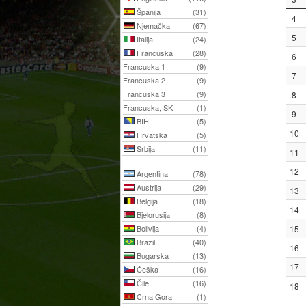
Španija
(31)
4
Njemačka
(67)
5
Italija
(24)
Francuska
(28)
6
Francuska 1
(9)
7
Francuska 2
(9)
Francuska 3
(9)
8
Francuska, SK
(1)
9
BIH
(5)
10
Hrvatska
(5)
Srbija
(11)
11
12
Argentina
(78)
Austrija
(29)
13
Belgija
(18)
14
Bjelorusija
(8)
Bolivija
(4)
15
Brazil
(40)
16
Bugarska
(13)
17
Češka
(16)
Čile
(16)
18
Crna Gora
(1)