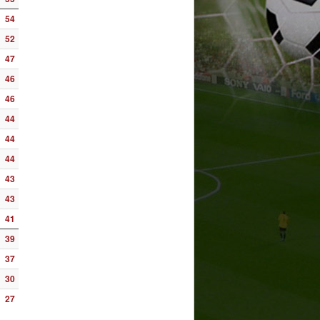
54
52
47
46
46
44
44
44
43
43
41
39
37
30
27