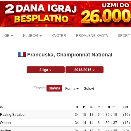
LIGE
KLUBOVI
KVOTER
PROMJENE KVOTA
SPORT
Francuska, Championnat National
3.liga
2015/2016
Tabele:
Glavna
Forma
Golovi
no
O
P
N
P
D : P
GR
Rasing Strazbur
34
15
13
6
35
:
19
(+16)
Orlean
34
14
14
6
50
:
37
(+13)
Amijen
34
14
13
7
44
:
35
(+9)