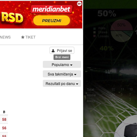
 NEWS
TIKET
Prijavi se
Brzi meni
Popularno
Sva takmičenja
Rezultati po danu
B
58
56
55