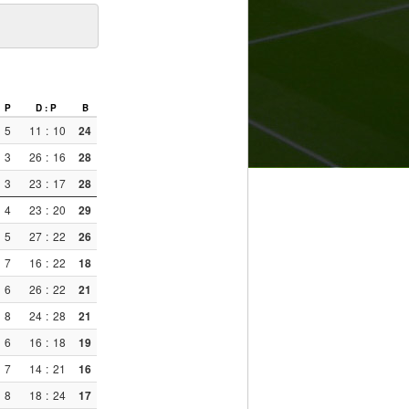
P
D : P
B
5
11
:
10
24
3
26
:
16
28
3
23
:
17
28
4
23
:
20
29
5
27
:
22
26
7
16
:
22
18
6
26
:
22
21
8
24
:
28
21
6
16
:
18
19
7
14
:
21
16
8
18
:
24
17