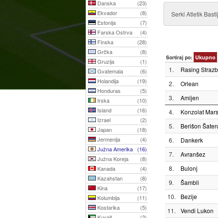
Danska
(23)
Ekvador
(8)
Serkl Atletik Basti
Estonija
(7)
Farska Ostrva
(4)
Finska
(28)
Grčka
(8)
Ukupno
Sortiraj po:
Gruzija
(1)
1.
Rasing Strazb
Gvatemala
(6)
Holandija
(19)
2.
Orlean
Honduras
(5)
3.
Amijen
Irska
(10)
Island
(16)
4.
Konzolat Mars
Izrael
(2)
5.
Berišon Šater
Japan
(18)
Jermenija
(4)
6.
Dankerk
Južna Amerika
(16)
7.
Avranšez
Južna Koreja
(8)
8.
Bulonj
Kanada
(4)
Kazahstan
(8)
9.
Šambli
Kina
(17)
10.
Bezije
Kolumbija
(11)
Kostarika
(5)
11.
Vendi Lukon
Kuvajt
(2)