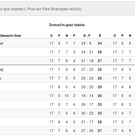
ja igra umjesto L Poar sur Viea (finansijski razlozi).
Domaćin-gost tabela
Domaćin
Gost
O
P
N
P
D : P
B
O
P
N
ur
17
9
7
1
24
:
9
34
17
6
6
17
7
7
3
24
:
21
28
17
7
7
17
7
6
4
21
:
18
27
17
7
7
ej
17
7
4
6
27
:
23
25
17
8
5
u
17
7
5
5
25
:
23
26
17
7
5
17
8
5
4
26
:
20
29
17
4
6
17
5
10
2
18
:
14
25
17
5
6
17
6
7
4
26
:
17
25
17
6
3
17
7
4
6
30
:
22
25
17
4
7
17
8
4
5
21
:
17
28
17
3
7
17
7
6
4
27
:
26
27
17
4
5