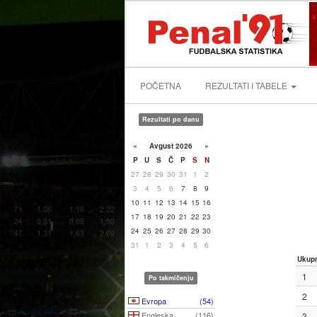
POČETNA
REZULTATI I TABELE
Rezultati po danu
«
Avgust 2026
»
P
U
S
Č
P
S
N
27
28
29
30
31
1
2
3
4
5
6
7
8
9
10
11
12
13
14
15
16
17
18
19
20
21
22
23
24
25
26
27
28
29
30
31
1
2
3
4
5
6
Ukup
1
Po takmičenju
2
Evropa
(54)
Engleska
(116)
3