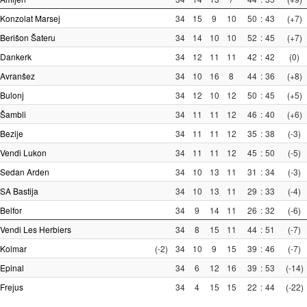
Konzolat Marsej
34
15
9
10
50
:
43
(+7)
Berišon Šateru
34
14
10
10
52
:
45
(+7)
Dankerk
34
12
11
11
42
:
42
(0)
Avranšez
34
10
16
8
44
:
36
(+8)
Bulonj
34
12
10
12
50
:
45
(+5)
Šambli
34
11
11
12
46
:
40
(+6)
Bezije
34
11
11
12
35
:
38
(-3)
Vendi Lukon
34
11
11
12
45
:
50
(-5)
Sedan Arden
34
10
13
11
31
:
34
(-3)
SA Bastija
34
10
13
11
29
:
33
(-4)
Belfor
34
9
14
11
26
:
32
(-6)
Vendi Les Herbiers
34
8
15
11
44
:
51
(-7)
Kolmar
(-2)
34
10
9
15
39
:
46
(-7)
Epinal
34
6
12
16
39
:
53
(-14)
Frejus
34
4
15
15
22
:
44
(-22)