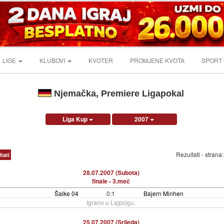
LIGE
KLUBOVI
KVOTER
PROMJENE KVOTA
SPORT
Njemačka, Premiere Ligapokal
Liga Kup
2007
Rezultati - strana
tati
28.07.2007 (Subota)
finale - 3.meč
Šalke 04
0:1
Bajern Minhen
Igrano u Lajpcigu.
25.07.2007 (Srijeda)