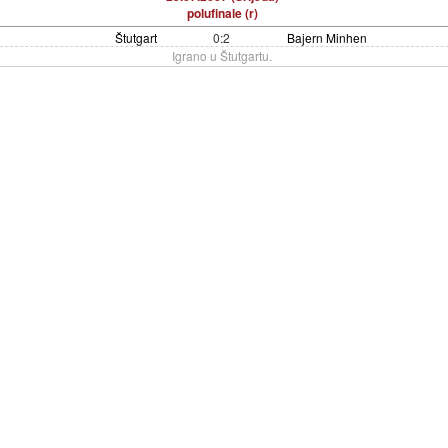
polufinale (r)
Štutgart
0:2
Bajern Minhen
Igrano u Štutgartu.