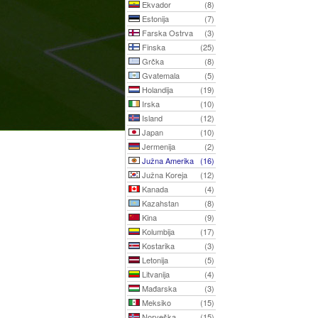
Ekvador
(8)
Estonija
(7)
Farska Ostrva
(3)
Finska
(25)
Grčka
(8)
Gvatemala
(5)
Holandija
(19)
Irska
(10)
Island
(12)
Japan
(10)
Jermenija
(2)
Južna Amerika
(16)
Južna Koreja
(12)
Kanada
(4)
Kazahstan
(8)
Kina
(9)
Kolumbija
(17)
Kostarika
(3)
Letonija
(5)
Litvanija
(4)
Mađarska
(3)
Meksiko
(15)
Norveška
(15)