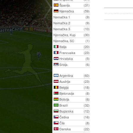
Španija
(31)
Njemačka
(59)
Nemačka 1
(9)
Nemačka 2
(9)
Nemačka 3
(10)
Njemačka, Kup
(30)
Njemačka, SC
(1)
Italija
(20)
Francuska
(23)
Hrvatska
(5)
Srbija
(6)
Argentina
(60)
Austrija
(23)
Belgija
(18)
Bjelorusija
(8)
Bolivija
(6)
Brazil
(32)
Bugarska
(12)
Češka
(16)
Čile
(8)
Danska
(22)