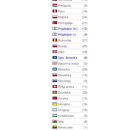
Paragvaj
(6)
Peru
(14)
Poljska
(24)
Portugalija
(21)
Prijateljski (kl.)
(12)
Prijateljski (r)
(4)
Rumunija
(27)
Rusija
(25)
SAD
(43)
Sjev. Amerika
(8)
Sjeverna Irska
(5)
Škotska
(29)
Slovačka
(14)
Slovenija
(5)
Švajcarska
(11)
Švedska
(32)
Turska
(12)
Ukrajina
(16)
Urugvaj
(15)
Uzbekistan
(5)
Vels
(8)
Venecuela
(1)