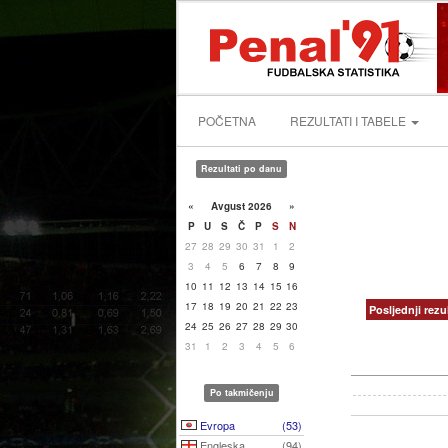
POČETNA
REZULTATI I TABELE
Rezultati po danu
«
Avgust 2026
»
P
U
S
Č
P
S
N
27
28
29
30
31
1
2
3
4
5
6
7
8
9
10
11
12
13
14
15
16
17
18
19
20
21
22
23
Posljednji rezul
24
25
26
27
28
29
30
31
1
2
3
4
5
6
Po takmičenju
Evropa
(53)
Engleska
(94)