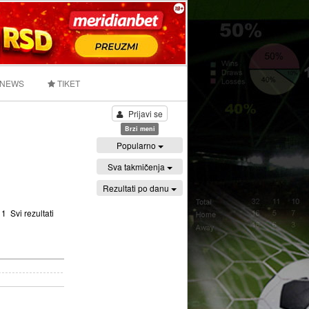
 NEWS
TIKET
Prijavi se
Brzi meni
Popularno
Sva takmičenja
Rezultati po danu
:
1
Svi rezultati