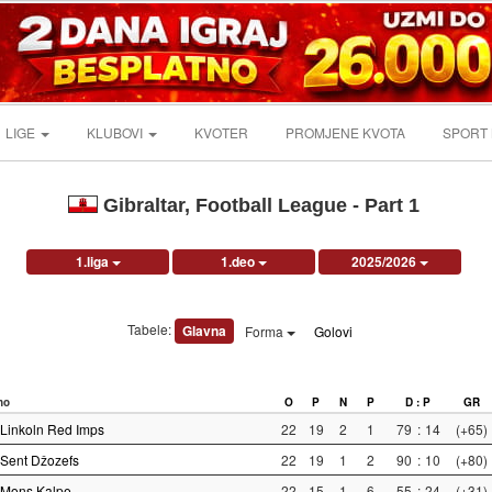
LIGE
KLUBOVI
KVOTER
PROMJENE KVOTA
SPORT
Gibraltar, Football League - Part 1
1.liga
1.deo
2025/2026
Tabele:
Glavna
Forma
Golovi
no
O
P
N
P
D : P
GR
Linkoln Red Imps
22
19
2
1
79
:
14
(+65)
Sent Džozefs
22
19
1
2
90
:
10
(+80)
Mons Kalpe
22
15
1
6
55
:
24
(+31)