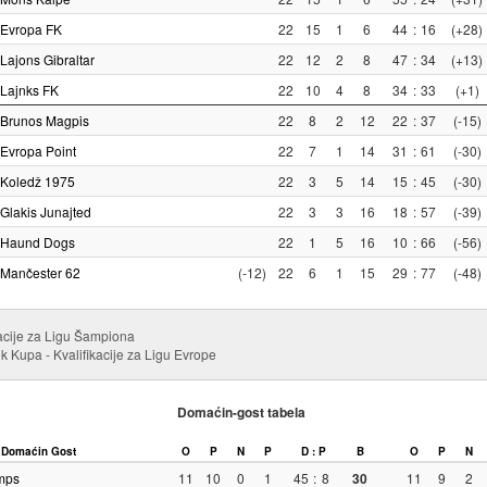
Evropa FK
22
15
1
6
44
:
16
(+28)
Lajons Gibraltar
22
12
2
8
47
:
34
(+13)
Lajnks FK
22
10
4
8
34
:
33
(+1)
Brunos Magpis
22
8
2
12
22
:
37
(-15)
Evropa Point
22
7
1
14
31
:
61
(-30)
Koledž 1975
22
3
5
14
15
:
45
(-30)
Glakis Junajted
22
3
3
16
18
:
57
(-39)
Haund Dogs
22
1
5
16
10
:
66
(-56)
Mančester 62
(-12)
22
6
1
15
29
:
77
(-48)
kacije za Ligu Šampiona
k Kupa - Kvalifikacije za Ligu Evrope
Domaćin-gost tabela
Domaćin
Gost
O
P
N
P
D : P
B
O
P
N
mps
11
10
0
1
45
:
8
30
11
9
2