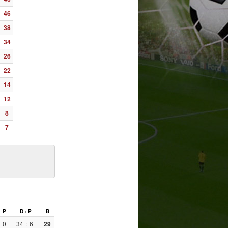
46
38
34
26
22
14
12
8
7
P
D : P
B
0
34
:
6
29