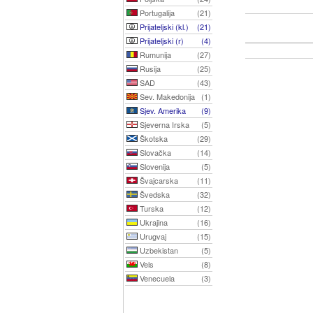
Portugalija
(21)
Prijateljski (kl.)
(21)
Prijateljski (r)
(4)
Rumunija
(27)
Rusija
(25)
SAD
(43)
Sev. Makedonija
(1)
Sjev. Amerika
(9)
Sjeverna Irska
(5)
Škotska
(29)
Slovačka
(14)
Slovenija
(5)
Švajcarska
(11)
Švedska
(32)
Turska
(12)
Ukrajina
(16)
Urugvaj
(15)
Uzbekistan
(5)
Vels
(8)
Venecuela
(3)