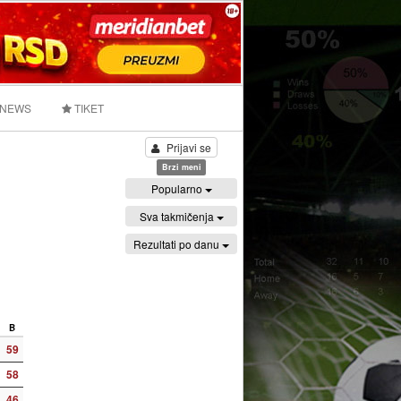
 NEWS
TIKET
Prijavi se
Brzi meni
Popularno
Sva takmičenja
Rezultati po danu
B
59
58
46