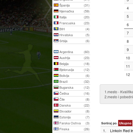
Španija
(31)
4
Njemačka
(59)
5
Italija
(20)
Francuska
(23)
6
BIH
(4)
7
Hrvatska
(5)
Srbija
(6)
8
9
Argentina
(60)
Austrija
(23)
10
Belgija
(18)
11
Bjelorusija
(12)
12
Bolivija
(6)
Brazil
(32)
Bugarska
(12)
1.mesto - Kvalifi
Češka
(16)
2.mesto i pobedni
Čile
(8)
Danska
(22)
Ekvador
(8)
Estonija
(7)
Farska Ostrva
(3)
Ukupno
Sortiraj po:
Finska
(26)
1.
Linkoln Red I