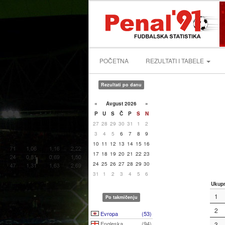
POČETNA
REZULTATI I TABELE
Rezultati po danu
«
Avgust 2026
»
P
U
S
Č
P
S
N
27
28
29
30
31
1
2
3
4
5
6
7
8
9
10
11
12
13
14
15
16
17
18
19
20
21
22
23
24
25
26
27
28
29
30
31
1
2
3
4
5
6
Ukup
1
Po takmičenju
2
Evropa
(53)
Engleska
(94)
3