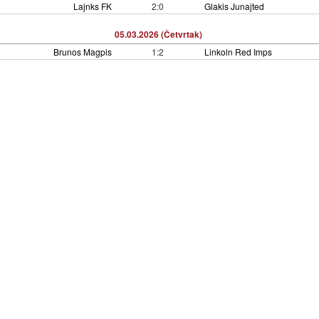
Lajnks FK
2:0
Glakis Junajted
05.03.2026 (Četvrtak)
Brunos Magpis
1:2
Linkoln Red Imps