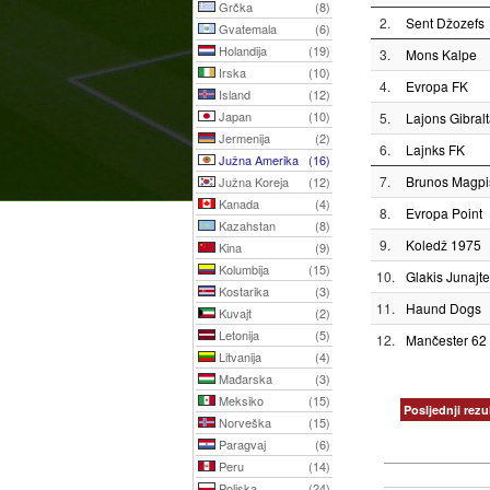
Grčka
(8)
2.
Sent Džozefs
Gvatemala
(6)
Holandija
(19)
3.
Mons Kalpe
Irska
(10)
4.
Evropa FK
Island
(12)
Japan
(10)
5.
Lajons Gibralt
Jermenija
(2)
6.
Lajnks FK
Južna Amerika
(16)
7.
Brunos Magpi
Južna Koreja
(12)
Kanada
(4)
8.
Evropa Point
Kazahstan
(8)
9.
Koledž 1975
Kina
(9)
Kolumbija
(15)
10.
Glakis Junajt
Kostarika
(3)
11.
Haund Dogs
Kuvajt
(2)
Letonija
(5)
12.
Mančester 62
Litvanija
(4)
Mađarska
(3)
Meksiko
(15)
Posljednji rezul
Norveška
(15)
Paragvaj
(6)
Peru
(14)
Poljska
(24)