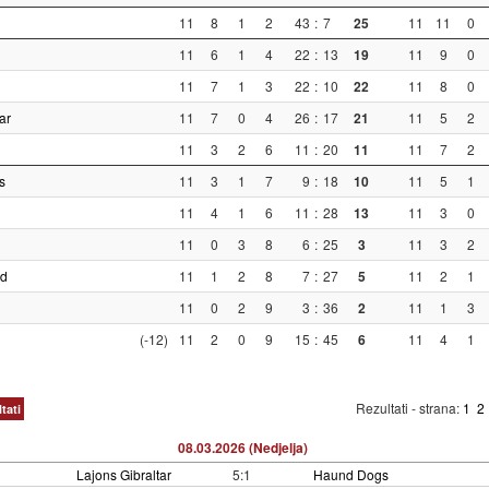
11
8
1
2
43
:
7
25
11
11
0
11
6
1
4
22
:
13
19
11
9
0
11
7
1
3
22
:
10
22
11
8
0
ar
11
7
0
4
26
:
17
21
11
5
2
11
3
2
6
11
:
20
11
11
7
2
s
11
3
1
7
9
:
18
10
11
5
1
11
4
1
6
11
:
28
13
11
3
0
11
0
3
8
6
:
25
3
11
3
2
ed
11
1
2
8
7
:
27
5
11
2
1
11
0
2
9
3
:
36
2
11
1
3
(-12)
11
2
0
9
15
:
45
6
11
4
1
Rezultati - strana:
1
2
tati
08.03.2026 (Nedjelja)
Lajons Gibraltar
5:1
Haund Dogs