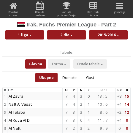
Početna
Ponuda
Ponuda
Rezultati
još opcija
strana
po danu
po takmičenju
i tabele
Irak, Fuchs Premier League - Part 2
1.liga
2.dio
2015/2016
Tabele:
Glavna
Forma
Ostale tabele
Ukupno
Domaćin
Gost
#
Tim
O
P
N
P
D : P
GR
B
Al Zavra
7
4
3
0
13
:
5
+8
15
1
Naft Al Vasat
7
4
2
1
10
:
6
+4
14
2
Al Talaba
7
3
3
1
8
:
6
+2
12
3
Al Kuva Al D.
7
3
0
4
11
:
7
+4
9
4
Al Naft
7
2
3
2
9
:
9
0
9
5