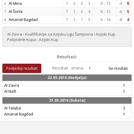
Al Mina
7
2
2
3
9
:
13
-4
8
6
Al Šorta
7
1
2
4
6
:
12
-6
5
7
Amanat Bagdad
7
1
1
5
6
:
14
-8
4
8
Al Zavra - Kvalifikacije za Azijsku Ligu Šampiona i Azijski Kup
Pobjednik Kupa - Azijski Kup
Rezultati:
Rezultati - strana:
Posljednji rezultati
1
Svi rezultati
22.05.2016 (Nedjelja)
Al Zavra
1
Al Naft
1
21.05.2016 (Subota)
Al Talaba
2
Amanat Bagdad
1