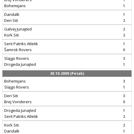
Bohemijans
1
Dandalk
1
Deri Siti
2
Galvej Junajted
2
Kork Siti
2
Sent Patriks Atletik
1
Šamrok Rovers
0
Slajgo Rovers
3
Drogeda Junajted
1
30.10.2009 (Petak)
Bohemijans
3
Slajgo Rovers
1
Deri Siti
3
Brej Vonderers
0
Drogeda Junajted
1
Sent Patriks Atletik
2
Kork Siti
2
Dandalk
1