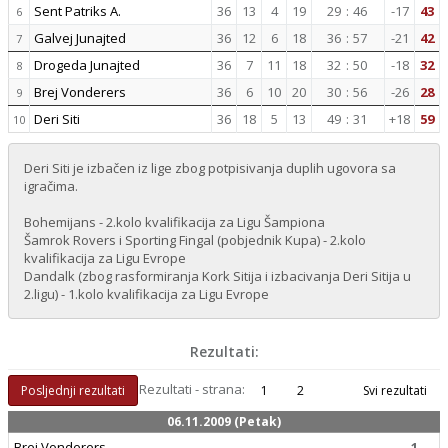
Sent Patriks A.
36
13
4
19
29
:
46
-17
43
6
Galvej Junajted
36
12
6
18
36
:
57
-21
42
7
Drogeda Junajted
36
7
11
18
32
:
50
-18
32
8
Brej Vonderers
36
6
10
20
30
:
56
-26
28
9
Deri Siti
36
18
5
13
49
:
31
+18
59
10
Deri Siti je izbačen iz lige zbog potpisivanja duplih ugovora sa
igračima.
Bohemijans - 2.kolo kvalifikacija za Ligu Šampiona
Šamrok Rovers i Sporting Fingal (pobjednik Kupa) - 2.kolo
kvalifikacija za Ligu Evrope
Dandalk (zbog rasformiranja Kork Sitija i izbacivanja Deri Sitija u
2.ligu) - 1.kolo kvalifikacija za Ligu Evrope
Rezultati:
Rezultati - strana:
Posljednji rezultati
1
2
Svi rezultati
06.11.2009 (Petak)
Brej Vonderers
1