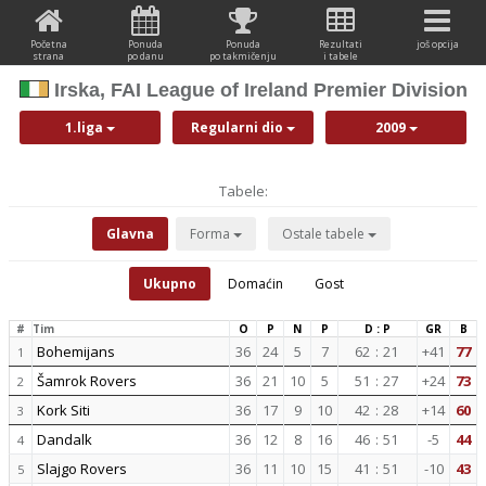
Početna
Ponuda
Ponuda
Rezultati
još opcija
strana
po danu
po takmičenju
i tabele
Irska, FAI League of Ireland Premier Division
1.liga
Regularni dio
2009
Tabele:
Glavna
Forma
Ostale tabele
Ukupno
Domaćin
Gost
#
Tim
O
P
N
P
D : P
GR
B
Bohemijans
36
24
5
7
62
:
21
+41
77
1
Šamrok Rovers
36
21
10
5
51
:
27
+24
73
2
Kork Siti
36
17
9
10
42
:
28
+14
60
3
Dandalk
36
12
8
16
46
:
51
-5
44
4
Slajgo Rovers
36
11
10
15
41
:
51
-10
43
5