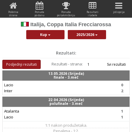
Početna
Ponuda
Ponuda
Rezultati
još opcija
strana
po danu
po takmičenju
i tabele
Italija, Coppa Italia Frecciarossa
Kup
2025/2026
Rezultati:
Rezultati - strana:
Posljednji rezultati
1
Svi rezultati
13.05.2026 (Srijeda)
finale - 3.meč
Lacio
0
Inter
2
22.04.2026 (Srijeda)
polufinale - 3.meč
Atalanta
1
Lacio
1
1:1 nakon produžetaka.
Penalima - 1:2.