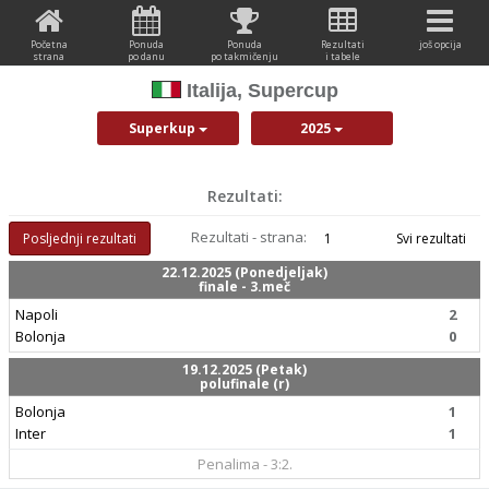
Početna
Ponuda
Ponuda
Rezultati
još opcija
strana
po danu
po takmičenju
i tabele
Italija, Supercup
Superkup
2025
Rezultati:
Rezultati - strana:
Posljednji rezultati
1
Svi rezultati
22.12.2025 (Ponedjeljak)
finale - 3.meč
Napoli
2
Bolonja
0
19.12.2025 (Petak)
polufinale (r)
Bolonja
1
Inter
1
Penalima - 3:2.