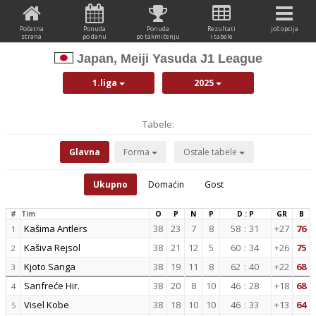
Početna
Ponuda
Ponuda
Rezultati
još opcija
strana
po danu
po takmičenju
i tabele
Japan, Meiji Yasuda J1 League
1.liga
2025
Tabele:
Glavna
Forma
Ostale tabele
Ukupno
Domaćin
Gost
#
Tim
O
P
N
P
D : P
GR
B
Kašima Antlers
38
23
7
8
58
:
31
+27
76
1
Kašiva Rejsol
38
21
12
5
60
:
34
+26
75
2
Kjoto Sanga
38
19
11
8
62
:
40
+22
68
3
Sanfreće Hir.
38
20
8
10
46
:
28
+18
68
4
Visel Kobe
38
18
10
10
46
:
33
+13
64
5