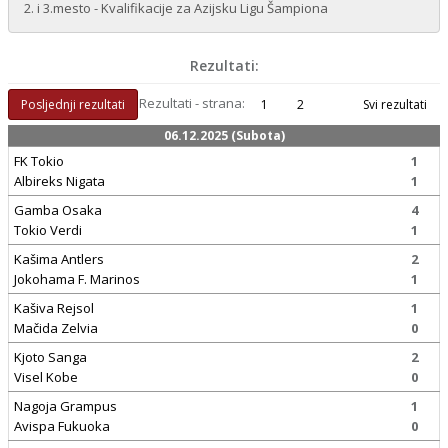
2. i 3.mesto - Kvalifikacije za Azijsku Ligu Šampiona
Rezultati:
Rezultati - strana:
Posljednji rezultati
1
2
Svi rezultati
06.12.2025 (Subota)
FK Tokio
1
Albireks Nigata
1
Gamba Osaka
4
Tokio Verdi
1
Kašima Antlers
2
Jokohama F. Marinos
1
Kašiva Rejsol
1
Mačida Zelvia
0
Kjoto Sanga
2
Visel Kobe
0
Nagoja Grampus
1
Avispa Fukuoka
0