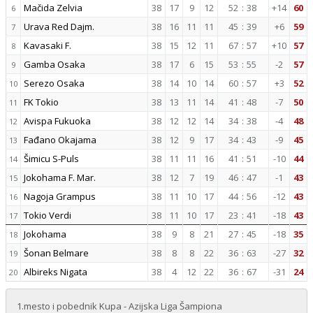
Mačida Zelvia
38
17
9
12
52
:
38
+14
60
6
Urava Red Dajm.
38
16
11
11
45
:
39
+6
59
7
Kavasaki F.
38
15
12
11
67
:
57
+10
57
8
Gamba Osaka
38
17
6
15
53
:
55
-2
57
9
Serezo Osaka
38
14
10
14
60
:
57
+3
52
10
FK Tokio
38
13
11
14
41
:
48
-7
50
11
Avispa Fukuoka
38
12
12
14
34
:
38
-4
48
12
Fađano Okajama
38
12
9
17
34
:
43
-9
45
13
Šimicu S-Puls
38
11
11
16
41
:
51
-10
44
14
Jokohama F. Mar.
38
12
7
19
46
:
47
-1
43
15
Nagoja Grampus
38
11
10
17
44
:
56
-12
43
16
Tokio Verdi
38
11
10
17
23
:
41
-18
43
17
Jokohama
38
9
8
21
27
:
45
-18
35
18
Šonan Belmare
38
8
8
22
36
:
63
-27
32
19
Albireks Nigata
38
4
12
22
36
:
67
-31
24
20
1.mesto i pobednik Kupa - Azijska Liga Šampiona