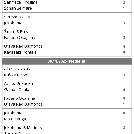
Sanfreće Hirošima
2
Šonan Belmare
1
Serezo Osaka
1
Jokohama
3
Šimicu S-Puls
1
Fađano Okajama
2
Urava Red Dajmonds
4
Kavasaki Frontale
0
30.11.2025 (Nedjelja)
Albireks Nigata
1
Kašiva Rejsol
3
Avispa Fukuoka
1
Gamba Osaka
0
Fađano Okajama
0
Urava Red Dajmonds
1
Jokohama
0
Kjoto Sanga
1
Jokohama F. Marinos
3
Serezo Osaka
1