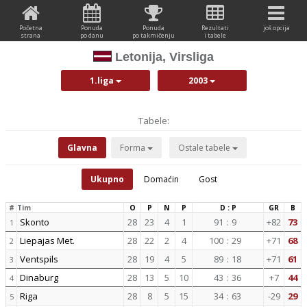
Početna
Ponuda
Ponuda
Rezultati
još opcija
strana
po danu
po takmičenju
i tabele
Letonija, Virsliga
1.liga
2003
Tabele:
Glavna
Forma
Ostale tabele
Ukupno
Domaćin
Gost
#
Tim
O
P
N
P
D : P
GR
B
Skonto
28
23
4
1
91
:
9
+82
73
1
Liepajas Met.
28
22
2
4
100
:
29
+71
68
2
Ventspils
28
19
4
5
89
:
18
+71
61
3
Dinaburg
28
13
5
10
43
:
36
+7
44
4
Riga
28
8
5
15
34
:
63
-29
29
5