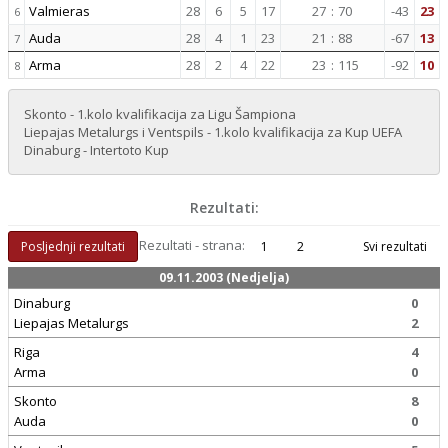
Valmieras
28
6
5
17
27
:
70
-43
23
6
Auda
28
4
1
23
21
:
88
-67
13
7
Arma
28
2
4
22
23
:
115
-92
10
8
Skonto - 1.kolo kvalifikacija za Ligu Šampiona
Liepajas Metalurgs i Ventspils - 1.kolo kvalifikacija za Kup UEFA
Dinaburg - Intertoto Kup
Rezultati:
Rezultati - strana:
Posljednji rezultati
1
2
Svi rezultati
09.11.2003 (Nedjelja)
Dinaburg
0
Liepajas Metalurgs
2
Riga
4
Arma
0
Skonto
8
Auda
0