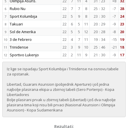
Olimpija Asuns.
22
7
11
4
31
:
23
+8
32
5
Rubio Nu
22
7
7
8
25
:
32
-7
28
6
Sport Kolumbija
22
5
9
8
23
:
30
-7
24
7
Takuari
22
6
5
11
20
:
29
-9
23
8
Sol de Amerika
22
5
5
12
20
:
28
-8
20
9
3 de Febrero
22
4
7
11
19
:
34
-15
19
10
Trinidense
22
3
9
10
25
:
46
-21
18
11
Sportivo Lukenjo
22
2
11
9
21
:
30
-9
17
12
Iz lige se ispadaju Sport Kolumbija i Trinidense na osnovu tabele
za opstanak.
Libertad, Guarani Asunsion (pobjednik Aperture) i još jedna
najbolje plasirana ekipa u zbirnoj tabeli (Sero Portenjo) - Kopa
Libertadores
Bolje plasirani prvak u zbirnoj tabeli (Libertad) i još dva najbolje
plasirana tima koji nisu bili prvaci (Nasional Asunsion i Olimpija
Asunsion) - Kopa Sudamerikana
Rezultati: